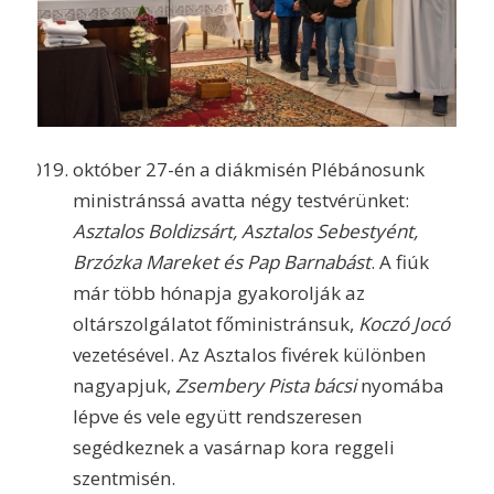
október 27-én a diákmisén Plébánosunk
ministránssá avatta négy testvérünket:
Asztalos Boldizsárt, Asztalos Sebestyént,
Brzózka Mareket és Pap Barnabást
. A fiúk
már több hónapja gyakorolják az
oltárszolgálatot főministránsuk,
Koczó Jocó
vezetésével. Az Asztalos fivérek különben
nagyapjuk,
Zsembery Pista bácsi
nyomába
lépve és vele együtt rendszeresen
segédkeznek a vasárnap kora reggeli
szentmisén.