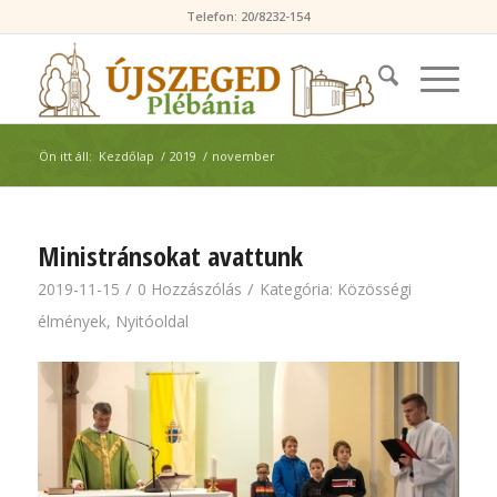
Telefon: 20/8232-154
Ön itt áll:
Kezdőlap
/
2019
/
november
Ministránsokat avattunk
/
/
2019-11-15
0 Hozzászólás
Kategória:
Közösségi
élmények
,
Nyitóoldal