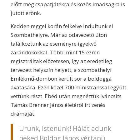
előtt még csapatjátékra és közös imádságra is
jutott erőnk.
Kedden reggel korán felkelve indultunk el
Szombathelyre. Már az odavezető úton
találkoztunk az eseményre igyekvő
zarándokokkal. Több, mint 15 ezren
regisztráltak előzetesen, így az eredetileg
tervezett helyszín helyett, a szombathelyi
Emlékmű-dombon került sor a boldoggá
avatására. Ezen közel 700 ministránssal együtt
vettünk részt. Ebéd után megnéztük Iváncsits
Tamás Brenner János életéről írt zenés
drámáját.
Urunk, Istenünk! Hálát adunk
neked Boldog János vértanú