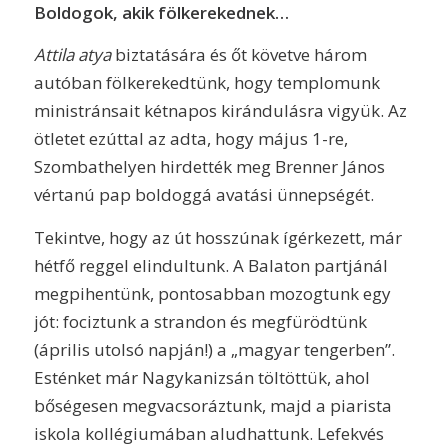
Boldogok, akik fölkerekednek…
Attila atya
biztatására és őt követve három
autóban fölkerekedtünk, hogy templomunk
ministránsait kétnapos kirándulásra vigyük. Az
ötletet ezúttal az adta, hogy május 1-re,
Szombathelyen hirdették meg Brenner János
vértanú pap boldoggá avatási ünnepségét.
Tekintve, hogy az út hosszúnak ígérkezett, már
hétfő reggel elindultunk. A Balaton partjánál
megpihentünk, pontosabban mozogtunk egy
jót: fociztunk a strandon és megfürödtünk
(április utolsó napján!) a „magyar tengerben”.
Esténket már Nagykanizsán töltöttük, ahol
bőségesen megvacsoráztunk, majd a piarista
iskola kollégiumában aludhattunk. Lefekvés