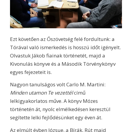
Ezt követően az Ószövetség felé fordultunk: a
Tórával való ismerkedés is hosszú időt igényelt.
Olvastuk Jákob fiainak történetét, majd a
Kivonulás könyve és a Második Törvénykönyv
egyes fejezeteit is.
Nagyon tanulságos volt Carlo M. Martini:
Minden utamon Te vezettél
című
lelkigyakorlatos műve. A könyv Mózes
történetén át, nyolc elmélkedésen keresztül
segítette lelki fejlődésünket egy éven át.
Az elmúlt évben Józsue, a Bírák, Rút majd