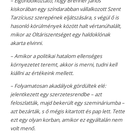
– Elgondolkoztató, hogy Brenner János
kiskorában egy színdarabban vállalkozott Szent
Tarzíciusz szerepének eljátszására, s végül ő is
hasonló körülmények között halt vértanúhalált,
mikor az Oltáriszentséget egy haldoklónak
akarta elvinni.
– Amikor a politikai hatalom ellenséges
környezetet teremt, akkor is merni, tudni kell
kiállni az értékeink mellett.
– Folyamatosan akadályok gördültek elé:
jelentkezett egy szerzetesrendbe – azt
feloszlatták, majd bekerült egy szemináriumba –
azt bezárták, s ő mégis kitartott és pap lett. Tette
ezt egy olyan korban, amikor ez egyáltalán nem
volt menő.