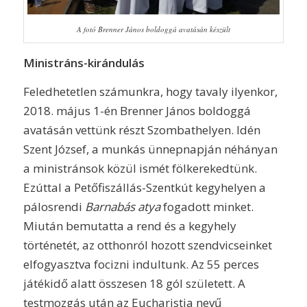
A fotó Brenner János boldoggá avatásán készült
Ministráns-kirándulás
Feledhetetlen számunkra, hogy tavaly ilyenkor,
2018. május 1-én Brenner János boldoggá
avatásán vettünk részt Szombathelyen. Idén
Szent József, a munkás ünnepnapján néhányan
a ministránsok közül ismét fölkerekedtünk.
Ezúttal a Petőfiszállás-Szentkút kegyhelyen a
pálosrendi
Barnabás atya
fogadott minket.
Miután bemutatta a rend és a kegyhely
történetét, az otthonról hozott szendvicseinket
elfogyasztva focizni indultunk. Az 55 perces
játékidő alatt összesen 18 gól született. A
testmozgás után az Eucharistia nevű