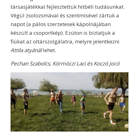
társasjátékkal fejlesztettük hitbéli tudásunkat.
Végül zsolozsmával és szentmisével zártuk a
napot (a pálos szerzetesek kápolnájában
készült a csoportkép). Ezúton is biztatjuk a
fiúkat az oltárszolgálatra, melyre jelentkezni
Attila atyánál
lehet.
Pechan Szabolcs, Körmöczi Laci és Koczó Jocó