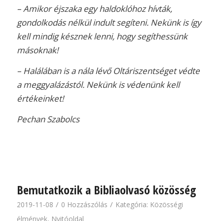
– Amikor éjszaka egy haldoklóhoz hívták,
gondolkodás nélkül indult segíteni. Nekünk is így
kell mindig késznek lenni, hogy segíthessünk
másoknak!
– Halálában is a nála lévő Oltáriszentséget védte
a meggyalázástól. Nekünk is védenünk kell
értékeinket!
Pechan Szabolcs
Bemutatkozik a Bibliaolvasó közösség
/
/
2019-11-08
0 Hozzászólás
Kategória:
Közösségi
élmények
,
Nyitóoldal