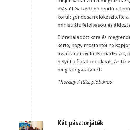
idején vállalta el a megbízatást,
másfél évtizedben rendületlenül
körül: gondosan előkészítette a
ministrált, felolvasott és áldozta
Előrehaladott kora és megrendü
kérte, hogy mostantól ne kapjo
továbbra is velünk imádkozik, 
helyét a fiatalabbaknak. Az Úr v
meg szolgálataiért!
Thorday Attila, plébános
Két pásztorjáték