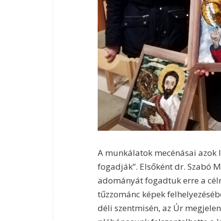
A munkálatok mecénásai azok l
fogadják”. Elsőként dr. Szabó M
adományát fogadtuk erre a célra
tűzzománc képek felhelyezésébe
déli szentmisén, az Úr megjele