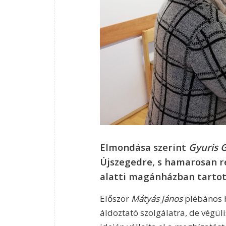
Elmondása szerint
Gyuris 
Újszegedre, s hamarosan re
alatti magánházban tartot
Először
Mátyás János
plébános 
áldoztató szolgálatra, de végül