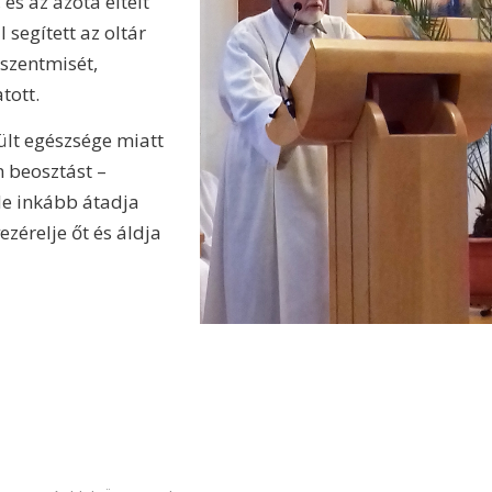
 és az azóta eltelt
 segített az oltár
 szentmisét,
tott.
lt egészsége miatt
n beosztást –
de inkább átadja
ezérelje őt és áldja