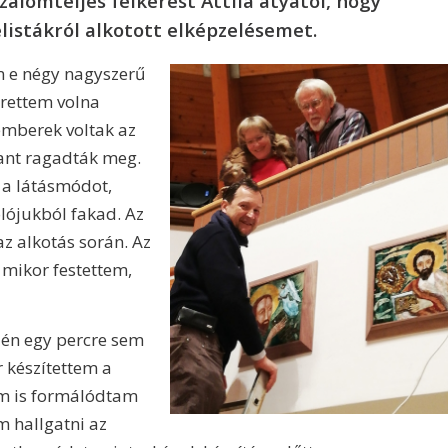
zalomteljes felkérést Attila atyától, hogy
istákról alkotott elképzelésemet.
m e négy nagyszerű
erettem volna
emberek voltak az
lant ragadták meg.
a látásmódot,
lójukból fakad. Az
 alkotás során. Az
 mikor festettem,
 én egy percre sem
készítettem a
m is formálódtam
 hallgatni az