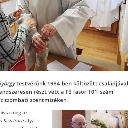
György
testvérünk 1984-ben költözött családjáva
ndszeresen részt vett a Fő fasor 101. szám
t szombati szentmiséken.
hívta meg az
is
Kiss Imre
atya