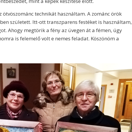
tbeszédet, mint a képek készítése előtt.
z ötvöszománc technikát használtam. A zománc örök
ben született. Itt-ott transzparens festéket is használtam,
ot. Ahogy megtörik a fény az üvegen át a fémen, úgy
ámomra is felemelő volt e nemes feladat. Köszönöm a