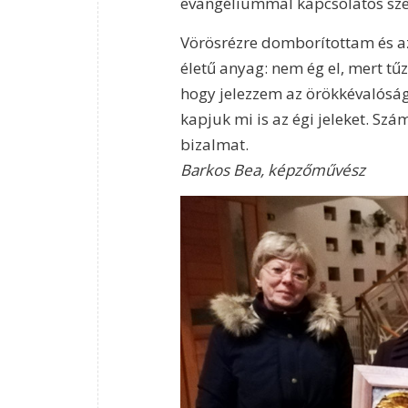
evangéliummal kapcsolatos szen
Vörösrézre domborítottam és a
életű anyag: nem ég el, mert tűz
hogy jelezzem az örökkévalóság
kapjuk mi is az égi jeleket. Sz
bizalmat.
Barkos Bea, képzőművész