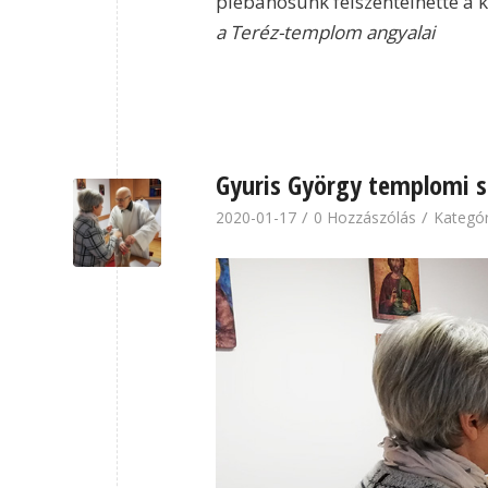
plébánosunk felszentelhette a 
a Teréz-templom angyalai
Gyuris György templomi s
/
/
2020-01-17
0 Hozzászólás
Kategór