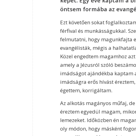
képet. Egy éve kaptam a bi
öntsem formába az evangél
Ezt követően sokat foglalkozta
férfival és munkásságukkal. Sz
felmutatni, hogy magunkfajta 
evangélisták, mégis a halhatat
Közel engedtem magamhoz azt 
amely a Jézusról szóló beszámo
imádságot ajándékba kaptam az
imádságra erős hívást éreztem,
égettem, korrigáltam.
Az alkotás magányos műfaj, de
éreztem egyedül magam, mikor 
lemezeket. Időközben én maga
oly módon, hogy másként fogom