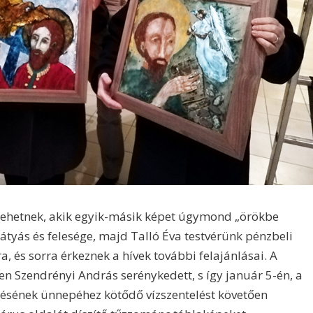
ehetnek, akik egyik-másik képet úgymond „örökbe
átyás és felesége, majd Talló Éva testvérünk pénzbeli
, és sorra érkeznek a hívek további felajánlásai. A
n Szendrényi András serénykedett, s így január 5-én, a
nésének ünnepéhez kötődő vízszentelést követően