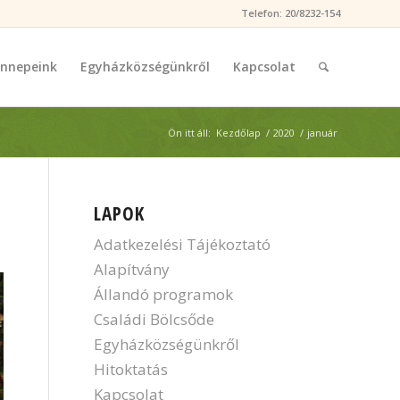
Telefon: 20/8232-154
nnepeink
Egyházközségünkről
Kapcsolat
Ön itt áll:
Kezdőlap
/
2020
/
január
LAPOK
Adatkezelési Tájékoztató
Alapítvány
Állandó programok
Családi Bölcsőde
Egyházközségünkről
Hitoktatás
Kapcsolat