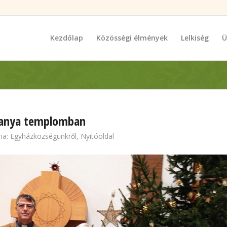
Kezdőlap
Közösségi élmények
Lelkiség
Ü
z anya templomban
ia:
Egyházközségünkről
,
Nyitóoldal