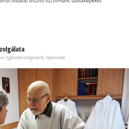
kórus oldalát díszítő tűzzománc táblaképeket.
zolgálata
ia:
Egyházközségünkről
,
Nyitóoldal