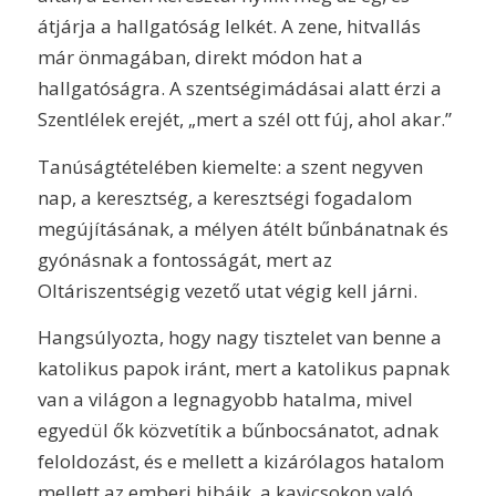
átjárja a hallgatóság lelkét. A zene, hitvallás
már önmagában, direkt módon hat a
hallgatóságra. A szentségimádásai alatt érzi a
Szentlélek erejét, „mert a szél ott fúj, ahol akar.”
Tanúságtételében kiemelte: a szent negyven
nap, a keresztség, a keresztségi fogadalom
megújításának, a mélyen átélt bűnbánatnak és
gyónásnak a fontosságát, mert az
Oltáriszentségig vezető utat végig kell járni.
Hangsúlyozta, hogy nagy tisztelet van benne a
katolikus papok iránt, mert a katolikus papnak
van a világon a legnagyobb hatalma, mivel
egyedül ők közvetítik a bűnbocsánatot, adnak
feloldozást, és e mellett a kizárólagos hatalom
mellett az emberi hibáik, a kavicsokon való