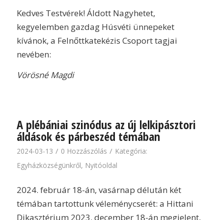
Kedves Testvérek! Áldott Nagyhetet,
kegyelemben gazdag Húsvéti ünnepeket
kívánok, a Felnőttkatekézis Csoport tagjai
nevében:
Vörösné Magdi
A plébániai szinódus az új lelkipásztori
áldások és párbeszéd témában
/
/
2024-03-13
0 Hozzászólás
Kategória:
Egyházközségünkről
,
Nyitóoldal
2024. február 18-án, vasárnap délután két
témában tartottunk véleménycserét: a Hittani
Dikasztérium 2023. december 18-án megjelent,