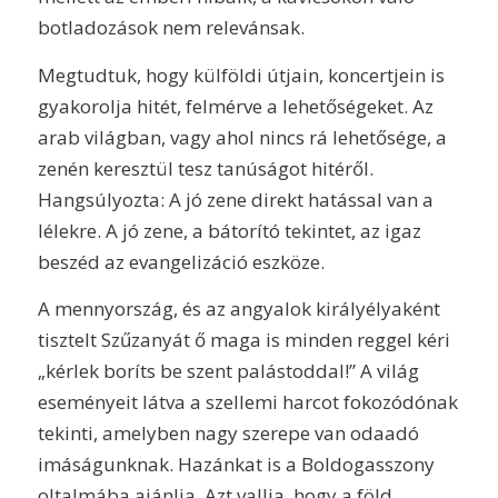
botladozások nem relevánsak.
Megtudtuk, hogy külföldi útjain, koncertjein is
gyakorolja hitét, felmérve a lehetőségeket. Az
arab világban, vagy ahol nincs rá lehetősége, a
zenén keresztül tesz tanúságot hitéről.
Hangsúlyozta: A jó zene direkt hatással van a
lélekre. A jó zene, a bátorító tekintet, az igaz
beszéd az evangelizáció eszköze.
A mennyország, és az angyalok királyélyaként
tisztelt Szűzanyát ő maga is minden reggel kéri
„kérlek boríts be szent palástoddal!” A világ
eseményeit látva a szellemi harcot fokozódónak
tekinti, amelyben nagy szerepe van odaadó
imáságunknak. Hazánkat is a Boldogasszony
oltalmába ajánlja. Azt vallja, hogy a föld