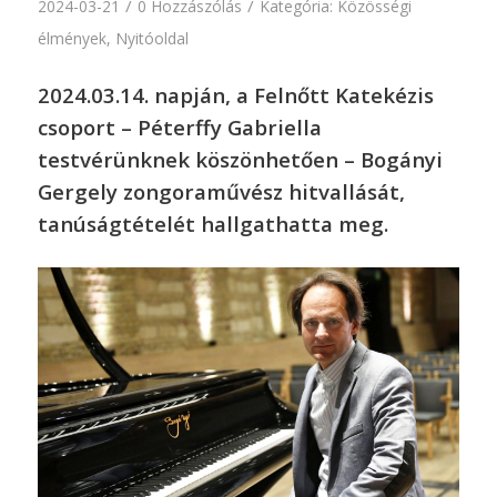
/
/
2024-03-21
0 Hozzászólás
Kategória:
Közösségi
élmények
,
Nyitóoldal
2024.03.14. napján, a Felnőtt Katekézis
csoport – Péterffy Gabriella
testvérünknek köszönhetően – Bogányi
Gergely zongoraművész hitvallását,
tanúságtételét hallgathatta meg.