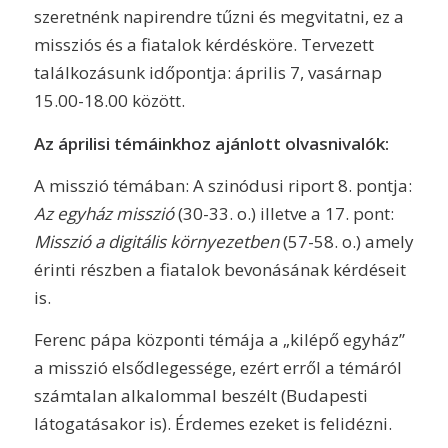
szeretnénk napirendre tűzni és megvitatni, ez a
missziós és a fiatalok kérdésköre. Tervezett
találkozásunk időpontja: április 7, vasárnap
15.00-18.00 között.
Az áprilisi témáinkhoz ajánlott olvasnivalók:
A misszió témában: A szinódusi riport 8. pontja:
Az egyház misszió
(30-33. o.) illetve a 17. pont:
Misszió a digitális ko
rnyezetben
(57-58. o.) amely
érinti részben a fiatalok bevonásának kérdéseit
is.
Ferenc pápa központi témája a „kilépő egyház”
a misszió elsődlegessége, ezért erről a témáról
számtalan alkalommal beszélt (Budapesti
látogatásakor is). Érdemes ezeket is felidézni.