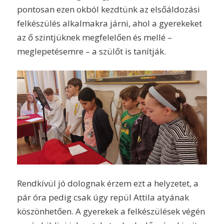
pontosan ezen okból kezdtünk az elsőáldozási
felkészülés alkalmakra járni, ahol a gyerekeket
az ő szintjüknek megfelelően és mellé –
meglepetésemre – a szülőt is tanítják.
Rendkívül jó dolognak érzem ezt a helyzetet, a
pár óra pedig csak úgy repül Attila atyának
köszönhetően. A gyerekek a felkészülések végén