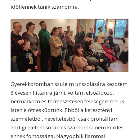
időtlennek tűnik számomra.
Gyerekkoromban szüleim unszolására kezdtem
8 évesen hittanra járni, voltam elsőáldozó,
bérmálkozó és természetesen feleségemmel is
Isten előtt esküdtünk. Ebből a keresztényi
szemléletből, neveltetésből csak profitáltam
eddigi életem során és számomra nem kérdés
ennek fontossága. Nagyobbik fiammal