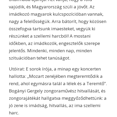
vajúdik, és Magyarország szüli a jövőt. Az
imádkozó magyarok kulcspozícióban vannak,
nagy a felelősségük. Arra bátorít, hogy közösen
összefogva tartsunk imaesteket, vegyük ki
részünket a szellemi harcból! A mostani
időkben, az imádkozók, engesztelők szerepe
jelentős. Mindenki, minden nap, minden
szituációban tehet tanúságot.
Utóirat: E sorok írója, a minap egy koncerten
hallotta: „Mozart zenéjében megteremtődik a
rend, ahol egymásra talál a lélek és a Teremtő”.
Bogányi Gergely zongoraművész hitvallását, és
zongorajátékát hallgatva meggyőződhettünk: a
jó zene is imádság, hitvallás, az ima szellemi
harc.