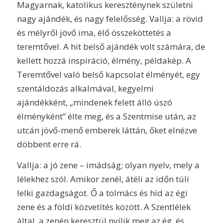
Magyarnak, katolikus kereszténynek születni
nagy ajándék, és nagy felelősség. Vallja: a rövid
és mélyről jövő ima, élő összeköttetés a
teremtővel. A hit belső ajándék volt számára, de
kellett hozzá inspiráció, élmény, példakép. A
Teremtővel való belső kapcsolat élményét, egy
szentáldozás alkalmával, kegyelmi
ajándékként, „mindenek felett álló úszó
élményként” élte meg, és a Szentmise után, az
utcán jövő-menő emberek láttán, őket elnézve
döbbent erre rá.
Vallja: a jó zene – imádság; olyan nyelv, mely a
lélekhez szól. Amikor zenél, átéli az időn túli
lelki gazdagságot. Ő a tolmács és híd az égi
zene és a földi közvetítés között. A Szentlélek
által, a zenén keresztül nyílik meg az ég, és