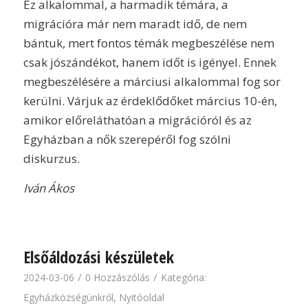
Ez alkalommal, a harmadik témára, a
migrációra már nem maradt idő, de nem
bántuk, mert fontos témák megbeszélése nem
csak jószándékot, hanem időt is igényel. Ennek
megbeszélésére a márciusi alkalommal fog sor
kerülni. Várjuk az érdeklődőket március 10-én,
amikor előreláthatóan a migrációról és az
Egyházban a nők szerepéről fog szólni
diskurzus.
Iván Ákos
Elsőáldozási készületek
/
/
2024-03-06
0 Hozzászólás
Kategória:
Egyházközségünkről
,
Nyitóoldal