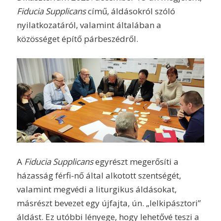
Fiducia Supplicans
című, áldásokról szóló
nyilatkozatáról, valamint általában a
közösséget építő párbeszédről.
A
Fiducia Supplicans
egyrészt megerősíti a
házasság férfi-nő által alkotott szentségét,
valamint megvédi a liturgikus áldásokat,
másrészt bevezet egy újfajta, ún. „lelkipásztori”
áldást. Ez utóbbi lényege, hogy lehetővé teszi a