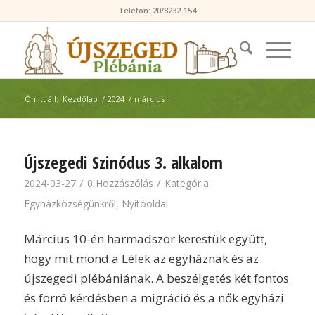
Telefon: 20/8232-154
Ön itt áll:
Kezdőlap
/
2024
/
március
Újszegedi Szinódus 3. alkalom
/
/
2024-03-27
0 Hozzászólás
Kategória:
Egyházközségünkről
,
Nyitóoldal
Március 10-én harmadszor kerestük együtt,
hogy mit mond a Lélek az egyháznak és az
újszegedi plébániának. A beszélgetés két fontos
és forró kérdésben a migráció és a nők egyházi