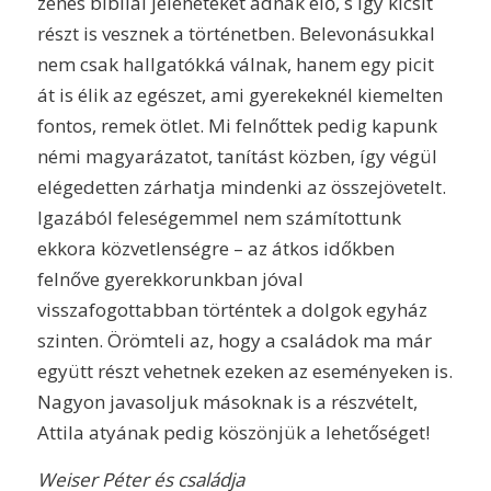
zenés bibliai jeleneteket adnak elő, s így kicsit
részt is vesznek a történetben. Belevonásukkal
nem csak hallgatókká válnak, hanem egy picit
át is élik az egészet, ami gyerekeknél kiemelten
fontos, remek ötlet. Mi felnőttek pedig kapunk
némi magyarázatot, tanítást közben, így végül
elégedetten zárhatja mindenki az összejövetelt.
Igazából feleségemmel nem számítottunk
ekkora közvetlenségre – az átkos időkben
felnőve gyerekkorunkban jóval
visszafogottabban történtek a dolgok egyház
szinten. Örömteli az, hogy a családok ma már
együtt részt vehetnek ezeken az eseményeken is.
Nagyon javasoljuk másoknak is a részvételt,
Attila atyának pedig köszönjük a lehetőséget!
Weiser Péter és családja