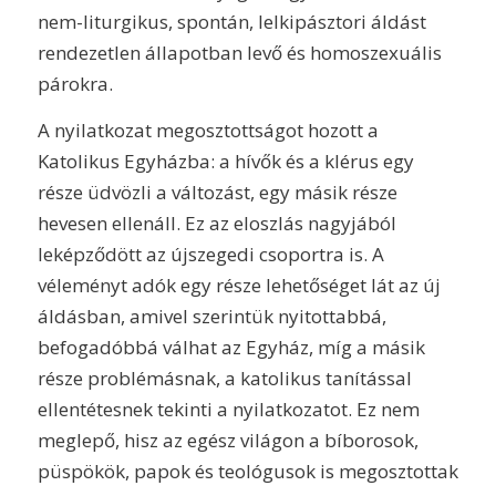
nem-liturgikus, spontán, lelkipásztori áldást
rendezetlen állapotban levő és homoszexuális
párokra.
A nyilatkozat megosztottságot hozott a
Katolikus Egyházba: a hívők és a klérus egy
része üdvözli a változást, egy másik része
hevesen ellenáll. Ez az eloszlás nagyjából
leképződött az újszegedi csoportra is. A
véleményt adók egy része lehetőséget lát az új
áldásban, amivel szerintük nyitottabbá,
befogadóbbá válhat az Egyház, míg a másik
része problémásnak, a katolikus tanítással
ellentétesnek tekinti a nyilatkozatot. Ez nem
meglepő, hisz az egész világon a bíborosok,
püspökök, papok és teológusok is megosztottak