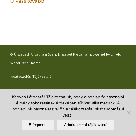
Olvass tovább
© Újszegedi Árpádházi Szent Erzsébet Plébánia -
powered by Enfold
WordPress Theme
Adatkezelési Tájékoztató
Kedves Látogató! Tájékoztatjuk, hogy a honlap felhasználói
élmény fokozásának érdekében sütiket alkalmazunk. A
honlapunk használatával ön a tájékoztatásunkat tudomásul
veszi.
Elfogadom
Adatkezelési tájékoztató