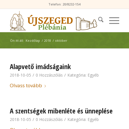
Telefon: 20/8232-154
Ön itt áll:
Kezdőlap
/
2018
/
október
Alapvető imádságaink
/
/
2018-10-05
0 Hozzászólás
Kategória:
Egyéb
Olvass tovább
A szentségek mibenléte és ünneplése
/
/
2018-10-05
0 Hozzászólás
Kategória:
Egyéb