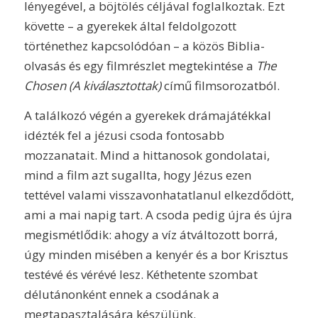
lényegével, a böjtölés céljával foglalkoztak. Ezt
követte – a gyerekek által feldolgozott
történethez kapcsolódóan – a közös Biblia-
olvasás és egy filmrészlet megtekintése a
The
Chosen (A kiválasztottak)
című filmsorozatból.
A találkozó végén a gyerekek drámajátékkal
idézték fel a jézusi csoda fontosabb
mozzanatait. Mind a hittanosok gondolatai,
mind a film azt sugallta, hogy Jézus ezen
tettével valami visszavonhatatlanul elkezdődött,
ami a mai napig tart. A csoda pedig újra és újra
megismétlődik: ahogy a víz átváltozott borrá,
úgy minden misében a kenyér és a bor Krisztus
testévé és vérévé lesz. Kéthetente szombat
délutánonként ennek a csodának a
megtapasztalására készülünk.