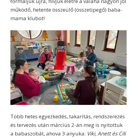
formáljuk újra, hívjuk életre a valaha nagyon jól
működő, hetente összeülő (összetipegő) baba-
mama klubot!
Több hetes egyezkedés, takarítás, rendszerezés
és tervezés után március 2-án meg is nyitottuk
a babaszobát, ahova 3 anyuka:
Viki, Anett és Cili