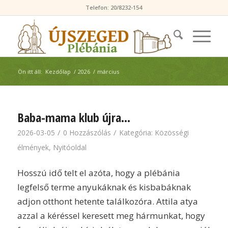
Telefon: 20/8232-154
Ön itt áll:
Kezdőlap
/
2026
/
március
Baba-mama klub újra…
/
/
2026-03-05
0 Hozzászólás
Kategória:
Közösségi
élmények
,
Nyitóoldal
Hosszú idő telt el azóta, hogy a plébánia
legfelső terme anyukáknak és kisbabáknak
adjon otthont hetente találkozóra. Attila atya
azzal a kéréssel keresett meg hármunkat, hogy