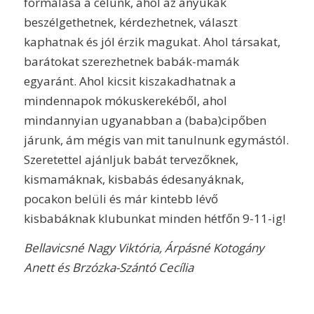
formálása a célunk, ahol az anyukák
beszélgethetnek, kérdezhetnek, választ
kaphatnak és jól érzik magukat. Ahol társakat,
barátokat szerezhetnek babák-mamák
egyaránt. Ahol kicsit kiszakadhatnak a
mindennapok mókuskerekéből, ahol
mindannyian ugyanabban a (baba)cipőben
járunk, ám mégis van mit tanulnunk egymástól.
Szeretettel ajánljuk babát tervezőknek,
kismamáknak, kisbabás édesanyáknak,
pocakon belüli és már kintebb lévő
kisbabáknak klubunkat minden hétfőn 9-11-ig!
Bellavicsné Nagy Viktória, Árpásné Kotogány
Anett és Brzózka-Szántó Cecília