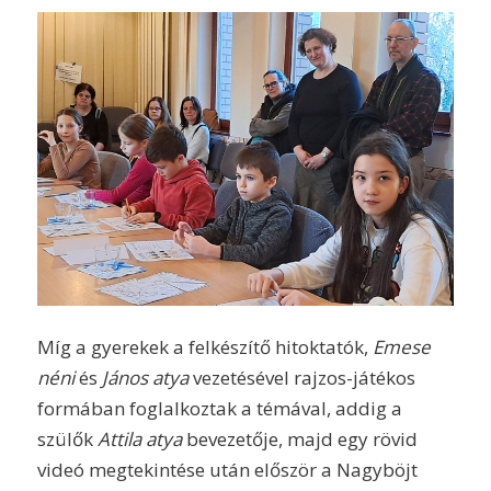
Míg a gyerekek a felkészítő hitoktatók,
Emese
néni
és
János atya
vezetésével rajzos-játékos
formában foglalkoztak a témával, addig a
szülők
Attila atya
bevezetője, majd egy rövid
videó megtekintése után először a Nagyböjt