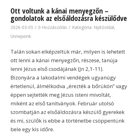
Ott voltunk a kánai menyegzőn –
gondolatok az elsőáldozásra készülődve
/
/
2026-03-05
0 Hozzászólás
Kategória:
Nyitóoldal
,
Ünnepeink
Talán sokan elképzeltük már, milyen is lehetett
ott lenni a kánai menyegzőn, részese, tanúja
lenni Jézus első csodájának (Jn 2,1-11).
Bizonyára a lakodalmi vendégek ugyanúgy
értetlenül, álmélkodva „érezték a bőrükön” vagy
éppen sejtették meg Jézus isteni mivoltát,
miként az első tanítványok. Február utolsó
szombatján az elsőáldozásra készülő gyerekek
és mi, szülők is ebbe a történetbe csöppentünk
bele egy kis időre.