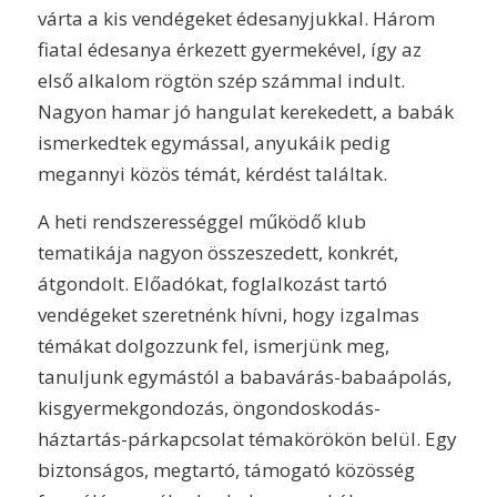
várta a kis vendégeket édesanyjukkal. Három
fiatal édesanya érkezett gyermekével, így az
első alkalom rögtön szép számmal indult.
Nagyon hamar jó hangulat kerekedett, a babák
ismerkedtek egymással, anyukáik pedig
megannyi közös témát, kérdést találtak.
A heti rendszerességgel működő klub
tematikája nagyon összeszedett, konkrét,
átgondolt. Előadókat, foglalkozást tartó
vendégeket szeretnénk hívni, hogy izgalmas
témákat dolgozzunk fel, ismerjünk meg,
tanuljunk egymástól a babavárás-babaápolás,
kisgyermekgondozás, öngondoskodás-
háztartás-párkapcsolat témakörökön belül. Egy
biztonságos, megtartó, támogató közösség