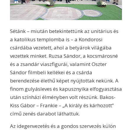
Sétánk – miután betekintettünk az unitárius és
a katolikus templomba is – a Kondorosi
csárdába vezetett, ahol a betyárok világába
vezettek minket. Ruzsa Sándor, a kocsmárosné
és a zsandár viaszfigurái, valamint Oszter
Sándor filmbeli kellékei és a csárda
berendezése élethű képet nyújtottak nekünk. A
finom gulyásleves és kapusznyika elfogyasztása
után színházi élményben volt részünk. Bakos-
Kiss Gábor – Frankie – „A király és kárhozott”
című zenés darabot láthattuk.
Az idegenvezetés és a gondos szervezés külön