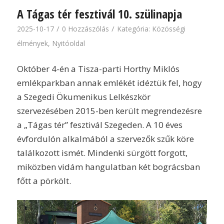
A Tágas tér fesztivál 10. szülinapja
/
/
2025-10-17
0 Hozzászólás
Kategória:
Közösségi
élmények
,
Nyitóoldal
Október 4-én a Tisza-parti Horthy Miklós
emlékparkban annak emlékét idéztük fel, hogy
a Szegedi Ökumenikus Lelkészkör
szervezésében 2015-ben került megrendezésre
a „Tágas tér” fesztivál Szegeden. A 10 éves
évfordulón alkalmából a szervezők szűk köre
találkozott ismét. Mindenki sürgött forgott,
miközben vidám hangulatban két bográcsban
főtt a pörkölt.