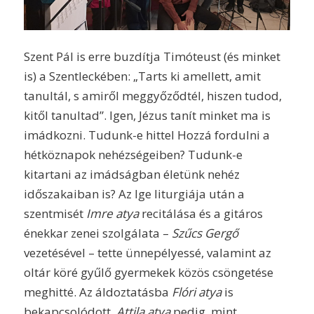
Szent Pál is erre buzdítja Timóteust (és minket
is) a Szentleckében: „Tarts ki amellett, amit
tanultál, s amiről meggyőződtél, hiszen tudod,
kitől tanultad”. Igen, Jézus tanít minket ma is
imádkozni. Tudunk-e hittel Hozzá fordulni a
hétköznapok nehézségeiben? Tudunk-e
kitartani az imádságban életünk nehéz
időszakaiban is? Az Ige liturgiája után a
szentmisét
Imre atya
recitálása és a gitáros
énekkar zenei szolgálata –
Szűcs Gergő
vezetésével – tette ünnepélyessé, valamint az
oltár köré gyűlő gyermekek közös csöngetése
meghitté. Az áldoztatásba
Flóri atya
is
bekapcsolódott,
Attila atya
pedig, mint