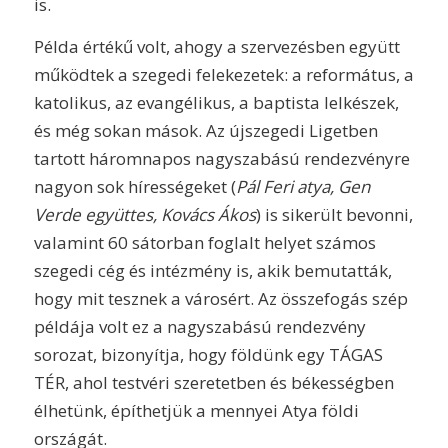
is.
Példa értékű volt, ahogy a szervezésben együtt
működtek a szegedi felekezetek: a református, a
katolikus, az evangélikus, a baptista lelkészek,
és még sokan mások. Az újszegedi Ligetben
tartott háromnapos nagyszabású rendezvényre
nagyon sok hírességeket (
Pál Feri atya, Gen
Verde együttes, Kovács Ákos
) is sikerült bevonni,
valamint 60 sátorban foglalt helyet számos
szegedi cég és intézmény is, akik bemutatták,
hogy mit tesznek a városért. Az összefogás szép
példája volt ez a nagyszabású rendezvény
sorozat, bizonyítja, hogy földünk egy TÁGAS
TÉR, ahol testvéri szeretetben és békességben
élhetünk, építhetjük a mennyei Atya földi
országát.