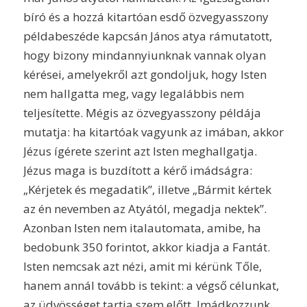
bíró és a hozzá kitartóan esdő özvegyasszony
példabeszéde kapcsán János atya rámutatott,
hogy bizony mindannyiunknak vannak olyan
kérései, amelyekről azt gondoljuk, hogy Isten
nem hallgatta meg, vagy legalábbis nem
teljesítette. Mégis az özvegyasszony példája
mutatja: ha kitartóak vagyunk az imában, akkor
Jézus ígérete szerint azt Isten meghallgatja.
Jézus maga is buzdított a kérő imádságra:
„Kérjetek és megadatik”, illetve „Bármit kértek
az én nevemben az Atyától, megadja nektek”.
Azonban Isten nem italautomata, amibe, ha
bedobunk 350 forintot, akkor kiadja a Fantát.
Isten nemcsak azt nézi, amit mi kérünk Tőle,
hanem annál tovább is tekint: a végső célunkat,
az üdvösséget tartja szem előtt. Imádkozzunk