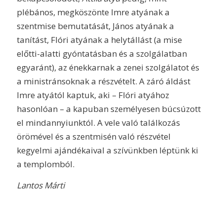
plébános, megköszönte Imre atyának a
szentmise bemutatását, János atyának a
tanítást, Flóri atyának a helytállást (a mise
előtti-alatti gyóntatásban és a szolgálatban
egyaránt), az énekkarnak a zenei szolgálatot és
a ministránsoknak a részvételt. A záró áldást
Imre atyától kaptuk, aki – Flóri atyához
hasonlóan – a kapuban személyesen búcsúzott
el mindannyiunktól. A vele való találkozás
örömével és a szentmisén való részvétel
kegyelmi ajándékaival a szívünkben léptünk ki
a templomból.
Lantos Márti