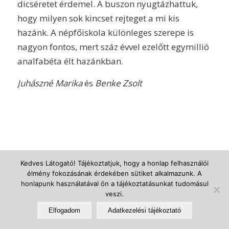
dicséretet érdemel. A buszon nyugtázhattuk,
hogy milyen sok kincset rejteget a mi kis
hazánk. A népfőiskola különleges szerepe is
nagyon fontos, mert száz évvel ezelőtt egymillió
analfabéta élt hazánkban.
Juhászné Marika
és
Benke Zsolt
Kedves Látogató! Tájékoztatjuk, hogy a honlap felhasználói
élmény fokozásának érdekében sütiket alkalmazunk. A
© Újszegedi Árpádházi Szent Erzsébet Plébánia -
powered by Enfold
honlapunk használatával ön a tájékoztatásunkat tudomásul
veszi.
WordPress Theme
Elfogadom
Adatkezelési tájékoztató
Adatkezelési Tájékoztató