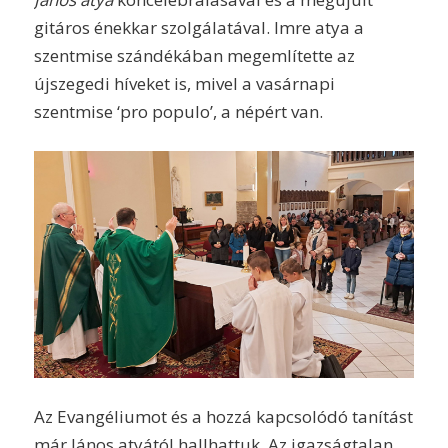
gitáros énekkar szolgálatával. Imre atya a
szentmise szándékában megemlítette az
újszegedi híveket is, mivel a vasárnapi
szentmise ‘pro populo’, a népért van.
Az Evangéliumot és a hozzá kapcsolódó tanítást
már János atyától hallhattuk. Az igazságtalan