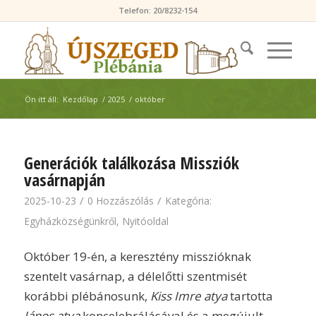
Telefon: 20/8232-154
Ön itt áll:
Kezdőlap
/
2025
/
október
Generációk találkozása Missziók
vasárnapján
/
/
2025-10-23
0 Hozzászólás
Kategória:
Egyházközségünkről
,
Nyitóoldal
Október 19-én, a keresztény misszióknak
szentelt vasárnap, a délelőtti szentmisét
korábbi plébánosunk,
Kiss Imre atya
tartotta
János atya
koncelebrálásával és a megújult