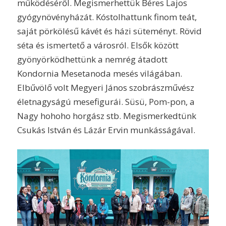
működéséről. Megismerhettük Béres Lajos
gyógynövényházát. Kóstolhattunk finom teát,
saját pörkölésű kávét és házi süteményt. Rövid
séta és ismertető a városról. Elsők között
gyönyörködhettünk a nemrég átadott
Kondornia Mesetanoda mesés világában.
Elbűvölő volt Megyeri János szobrászművész
életnagyságú mesefigurái. Süsü, Pom-pon, a
Nagy hohoho horgász stb. Megismerkedtünk
Csukás István és Lázár Ervin munkásságával.