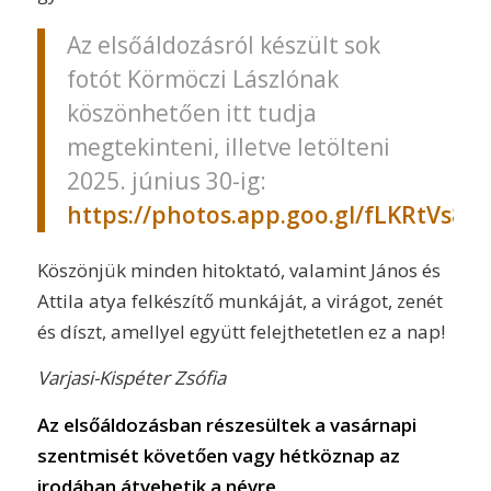
Az elsőáldozásról készült sok
fotót Körmöczi Lászlónak
köszönhetően itt tudja
megtekinteni, illetve letölteni
2025. június 30-ig:
https://photos.app.goo.gl/fLKRtVs8r
Köszönjük minden hitoktató, valamint János és
Attila atya felkészítő munkáját, a virágot, zenét
és díszt, amellyel együtt felejthetetlen ez a nap!
Varjasi-Kispéter Zsófia
Az elsőáldozásban részesültek a vasárnapi
szentmisét követően vagy hétköznap az
irodában átvehetik a névre