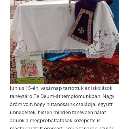
Június 15-én, vasárnap tartottuk az iskolások
tanévzáró Te Deum-át templomunkban. Nagy
öröm volt, hogy hittanosaink családjai együtt
ünnepeltek, hiszen minden tanévben hálát
adunk a megpróbáltatások közepette is
megtapasztalt örömért, ami a tanárok, szülők