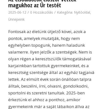
magukhoz az Úr testét
/
/
2025-06-12
0 Hozzászólás
Kategória:
Nyitóoldal
,
Ünnepeink
Fontosak az életünk útjelző kövei, azok a
pontok, amelyek mutatják, hogy nem
egyhelyben topogunk, hanem haladunk
valamerre. Ilyen jelzők a szentségek. Nem is
olyan régen a keresztszülők támogatásával
karjainkban tartottuk gyermekeinket, és a
keresztség szentsége által az egyház tagjaivá
lettek. Az elmúlt évek során önállóan talpra
álltak, beszélni, írni, olvasni, gondolkodni,
sportolni és szeretni tanultak. 2025-ben
érkeztünk el ahhoz a ponthoz, amikor
gyermekeink már a saját lábaikon állva az