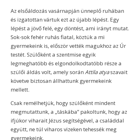
Az elsőáldozás vasárnapján ünneplő ruhában
és izgatottan vártuk ezt az újabb lépést. Egy
lépést a jövő felé, egy döntést, ami irányt mutat.
Sok-sok fehér ruhás fiatal, köztük a mi
gyermekeink is, először vették magukhoz az Úr
testét. Szülőként a szentmise egyik
legmeghatóbb és elgondolkodtatóbb része a
szülői áldás volt, amely során
Attila atya
szavait
követve biztosan állhattunk gyermekeink
mellett.
Csak remélhetjük, hogy szülőként mindent
megmutattunk, a „táskába” pakoltunk, hogy az
ifjúkor viharait Jézus segítségével, a családdal
együtt, ne túl viharos vizeken tehessék meg
gyermekeink.