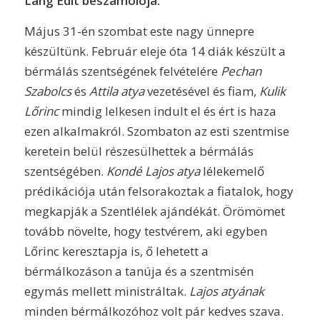
Láng Edit beszámolója:
Május 31-én szombat este nagy ünnepre
készültünk. Február eleje óta 14 diák készült a
bérmálás szentségének felvételére
Pechan
Szabolcs
és
Attila atya
vezetésével és fiam,
Kulik
Lőrinc
mindig lelkesen indult el és ért is haza
ezen alkalmakról. Szombaton az esti szentmise
keretein belül részesülhettek a bérmálás
szentségében.
Kondé Lajos atya
lélekemelő
prédikációja után felsorakoztak a fiatalok, hogy
megkapják a Szentlélek ajándékát. Örömömet
tovább növelte, hogy testvérem, aki egyben
Lőrinc keresztapja is, ő lehetett a
bérmálkozáson a tanúja és a szentmisén
egymás mellett ministráltak.
Lajos atyának
minden bérmálkozóhoz volt pár kedves szava.