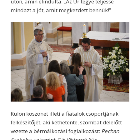
úton, amin elindulta: „Az Úr tegye teljessé
mindazt a jót, amit megkezdett bennük!”
Külön köszönet illeti a fiatalok csoportjának
felkészítőjét, aki kéthetente, szombat délelőtt
vezette a bérmálkozási foglalkozást:
Pechan
Szabolcs
, valamint
Gál Viktorné Ili
is