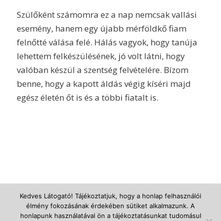
Szülőként számomra ez a nap nemcsak vallási
esemény, hanem egy újabb mérföldkő fiam
felnőtté válása felé. Hálás vagyok, hogy tanúja
lehettem felkészülésének, jó volt látni, hogy
valóban készül a szentség felvételére. Bízom
benne, hogy a kapott áldás végig kíséri majd
egész életén őt is és a többi fiatalt is.
Kedves Látogató! Tájékoztatjuk, hogy a honlap felhasználói
élmény fokozásának érdekében sütiket alkalmazunk. A
© Újszegedi Árpádházi Szent Erzsébet Plébánia -
powered by Enfold
honlapunk használatával ön a tájékoztatásunkat tudomásul