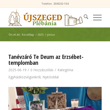
Telefon: 20/8232-154
Ön itt áll:
Kezdőlap
/
2025
/
június
Tanévzáró Te Deum az Erzsébet-
templomban
/
/
2025-06-19
0 Hozzászólás
Kategória:
Egyházközségünkről
,
Nyitóoldal