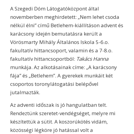
A Szegedi Dóm Látogatóközpont által
novemberben meghirdetett: „Nem lehet csoda
nélkül élni” című Betlehem-kiállításon advent és
karácsony idején bemutatásra került a
Vörösmarty Mihály Általános Iskola 5-6.o.
fakultatív hittancsoport, valamin és a 7-8.o.
fakultatív hittancsoportból:
Takács Hanna
munkája. Az alkotásainak címe: „A karácsony
fája” és „Betlehem”. A gyerekek munkáit két
csoportos toronylátogatási belépővel
jutalmazták.
Az adventi időszak is jó hangulatban telt.
Rendeztünk szeretet-vendégséget, melyre mi
készítettük a sütit. A koszorúkötés vidám,
közösségi légköre jó hatással volt a