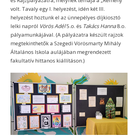
és Rajzpályázatra, melynek témája a „Remény”
volt. Tavaly egy I. helyezést, idén két III.
helyezést hoztunk el az ünnepélyes díjkiosztó
lelki napról
Vörös Adél
5.o. és
Takács Hanna
8.o.
pályamunkájával. (A pályázatra készült rajzok
megtekinthetők a Szegedi Vörösmarty Mihály
Általános Iskola aulájában megrendezett
fakultatív hittanos kiállításon.)