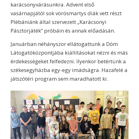
karácsonyvárásunkra. Advent első
vasárnapjától sok vörösmartys diák vett részt
Plébániánk által szervezett „Karácsonyi
Pásztorjáték” próbáin és annak előadásán.
Januárban néhányszor ellátogattunk a Dóm
Látogatóközpontjába kiállításokat nézni és más
érdekességeket felfedezni. Ilyenkor betértünk a
székesegyházba egy-egy imádságra. Hazafelé a
játszótéri program sem maradhatott ki.