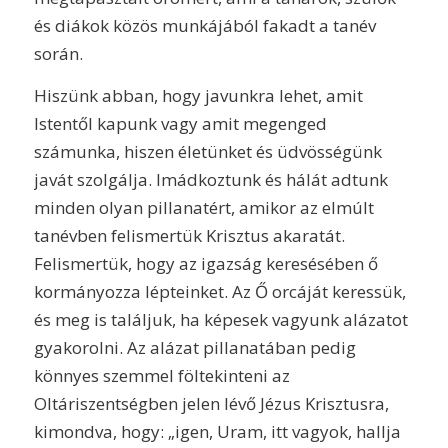
és diákok közös munkájából fakadt a tanév
során.
Hiszünk abban, hogy javunkra lehet, amit
Istentől kapunk vagy amit megenged
számunka, hiszen életünket és üdvösségünk
javát szolgálja. Imádkoztunk és hálát adtunk
minden olyan pillanatért, amikor az elmúlt
tanévben felismertük Krisztus akaratát.
Felismertük, hogy az igazság keresésében ő
kormányozza lépteinket. Az Ő orcáját keressük,
és meg is találjuk, ha képesek vagyunk alázatot
gyakorolni. Az alázat pillanatában pedig
könnyes szemmel föltekinteni az
Oltáriszentségben jelen lévő Jézus Krisztusra,
kimondva, hogy: „igen, Uram, itt vagyok, hallja