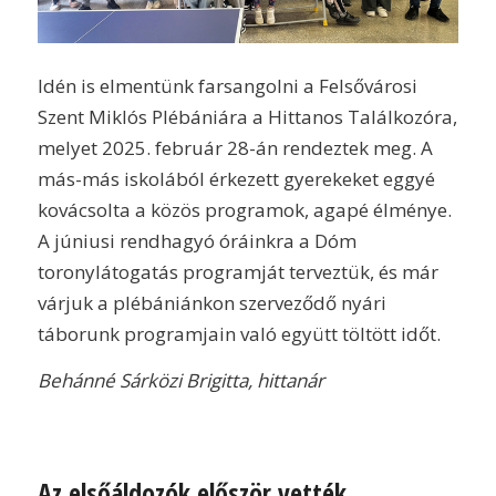
Idén is elmentünk farsangolni a Felsővárosi
Szent Miklós Plébániára a Hittanos Találkozóra,
melyet 2025. február 28-án rendeztek meg. A
más-más iskolából érkezett gyerekeket eggyé
kovácsolta a közös programok, agapé élménye.
A júniusi rendhagyó óráinkra a Dóm
toronylátogatás programját terveztük, és már
várjuk a plébániánkon szerveződő nyári
táborunk programjain való együtt töltött időt.
Behánné Sárközi Brigitta, hittanár
Az elsőáldozók először vették