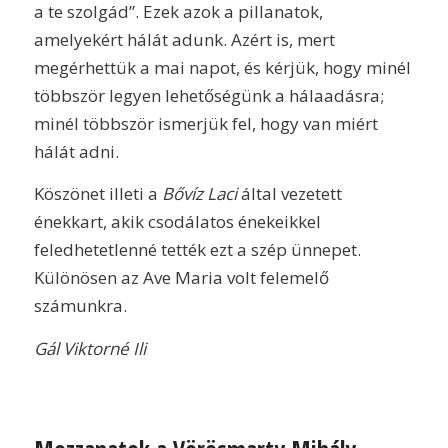
a te szolgád”. Ezek azok a pillanatok,
amelyekért hálát adunk. Azért is, mert
megérhettük a mai napot, és kérjük, hogy minél
többször legyen lehetőségünk a hálaadásra;
minél többször ismerjük fel, hogy van miért
hálát adni.
Köszönet illeti a
Bővíz Laci
által vezetett
énekkart, akik csodálatos énekeikkel
feledhetetlenné tették ezt a szép ünnepet.
Különösen az Ave Maria volt felemelő
számunkra.
Gál Viktorné Ili