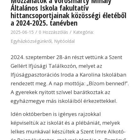
Mozzanatok a Vörösmarty Mihály
Általános Iskola fakultatív
hittancsoportjainak közösségi életéből
a 2024-2025. tanévben
/
/
2025-06-15
0 Hozzászólás
Kategória:
Egyházközségünkről
,
Nyitóoldal
2024. szeptember 28-án részt vettünk a Szent
Gellért Ifjúsági Találkozón, melyet az
Ifjúságpasztorációs Iroda a Karolina Iskolában
rendezett meg. A nap mottója: „Bízom benned!”.
A gyerekek nyitott szívvel barátkoztak az
egyházmegye más iskoláiból érkezettekkel.
Idén októberben is igényes rajzokkal
képviseltük az iskolát és a plébániát, melyek
lelkes munkával készültek a Szent Imre Alkotó-