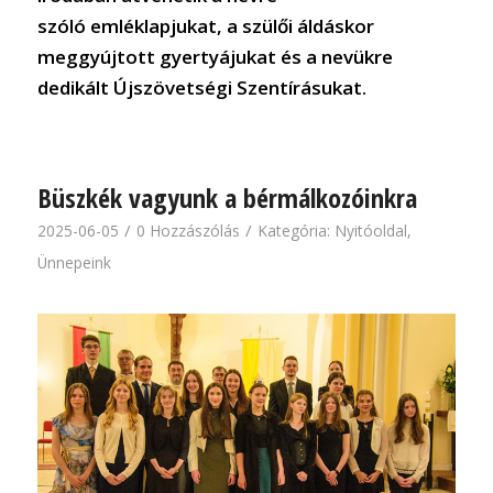
szóló emléklapjukat, a szülői áldáskor
meggyújtott gyertyájukat és a nevükre
dedikált Újszövetségi Szentírásukat.
Büszkék vagyunk a bérmálkozóinkra
/
/
2025-06-05
0 Hozzászólás
Kategória:
Nyitóoldal
,
Ünnepeink