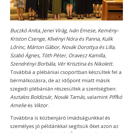
Buczkó Anita, Jenei Virág, Iván Emese, Kemény-
Kriston Csenge, Klivényi Nóra és Panna, Kulik
Lőrinc, Márton Gábor, Novák Dorottya és Lilla,
Szabó Ágnes, Tóth Péter, Oravecz Kamilla,
Szendrényi Borbála, Vér Krisztina és Nikolett.
Továbbá a plébániai csoportban készültek fel a
bérmálkozásra, de az időpont miatt másik
szegedi plébánián részesültek a szentségben:
Asztalos Boldizsár, Novák Tamás,
valamint
Piffkó
Amelie
és
Viktor
.
Továbbra is közbenjáró imádságunkkal és
személyes jó példánkkal segítsük őket azon az