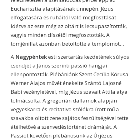
Eucharisztia alapításának ünnepén. Jézus
elfogatására és ruháitól való megfosztását
idézve az este még az oltárt is lecsupaszították,
vagyis minden díszétől megfosztották. A
tömjénillat azonban betöltötte a templomot…
A
Nagypéntek
esti szertartás kezdetének súlyos
csendjét a János szerinti passió hangjai
ellenpontozták. Plébániánk Szent Cecília Kórusa
Werner Alajos művét énekelte Szántó Lajosné
Babi vezényletével, míg Jézus szavait Attila atya
tolmácsolta. A gregorián dallamok alapján
vegyeskarra és recitativo szólókra írott mű a
szavakba oltott zene sajátos feszültségével tette
átélhetővé a szenvedéstörténet drámáját. A
Passiót követően plébánosunk az Úrjézus