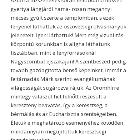
Aztán a tűzszentelés során fellobbanó húsvéti
gyertya lángjáról hama- rosan megannyi
mécses gyúlt szerte a templomban, s ezek
fényénél láthattuk az ószövetségi olvasmányok
jeleneteit. Igen: láthattuk! Mert még vizualitás-
központú korunkban is aligha láthatunk
tisztábban, mint e fényforrásoknál
Nagyszombat éjszakáján! A szentbeszéd pedig
tovább gazdagította benső képeinket, immár a
feltámadás Márk szerinti evangéliumának
világosságát sugározva rájuk. Az Örömhírre
mintegy válaszul hét felnőtt részesült a
keresztény beavatás, így a keresztség, a
bérmálás és az Eucharisztia szentségeiben.
Életük e meghatározó esemenyéhez kötődően
mindannyian megújítottuk keresztségi