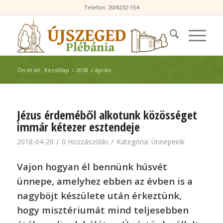
Telefon: 20/8232-154
Ön itt áll:
Kezdőlap
/
2018
/
április
Jézus érdeméből alkotunk közösséget
immár kétezer esztendeje
/
/
2018-04-20
0 Hozzászólás
Kategória:
Ünnepeink
Vajon hogyan él bennünk húsvét
ünnepe, amelyhez ebben az évben is a
nagyböjt készülete után érkeztünk,
hogy misztériumát mind teljesebben