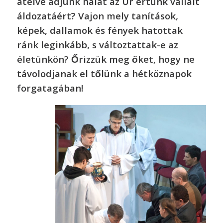
átélve adjunk hálát az Úr értünk vállalt
áldozatáért? Vajon mely tanítások,
képek, dallamok és fények hatottak
ránk leginkább, s változtattak-e az
életünkön? Őrizzük meg őket, hogy ne
távolodjanak el tőlünk a hétköznapok
forgatagában!