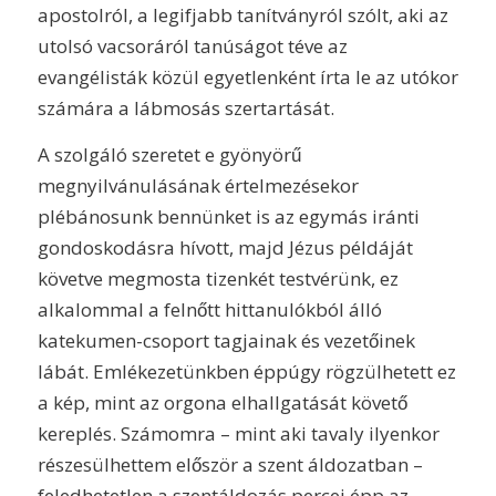
apostolról, a legifjabb tanítványról szólt, aki az
utolsó vacsoráról tanúságot téve az
evangélisták közül egyetlenként írta le az utókor
számára a lábmosás szertartását.
A szolgáló szeretet e gyönyörű
megnyilvánulásának értelmezésekor
plébánosunk bennünket is az egymás iránti
gondoskodásra hívott, majd Jézus példáját
követve megmosta tizenkét testvérünk, ez
alkalommal a felnőtt hittanulókból álló
katekumen-csoport tagjainak és vezetőinek
lábát. Emlékezetünkben éppúgy rögzülhetett ez
a kép, mint az orgona elhallgatását követő
kereplés. Számomra – mint aki tavaly ilyenkor
részesülhettem először a szent áldozatban –
feledhetetlen a szentáldozás percei épp az