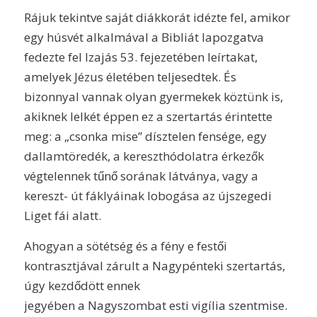
Rájuk tekintve saját diákkorát idézte fel, amikor
egy húsvét alkalmával a Bibliát lapozgatva
fedezte fel Izajás 53. fejezetében leírtakat,
amelyek Jézus életében teljesedtek. És
bizonnyal vannak olyan gyermekek köztünk is,
akiknek lelkét éppen ez a szertartás érintette
meg: a „csonka mise” dísztelen fensége, egy
dallamtöredék, a kereszthódolatra érkezők
végtelennek tűnő sorának látványa, vagy a
kereszt- út fáklyáinak lobogása az újszegedi
Liget fái alatt.
Ahogyan a sötétség és a fény e festői
kontrasztjával zárult a Nagypénteki szertartás,
úgy kezdődött ennek
jegyében a Nagyszombat esti vigília szentmise.