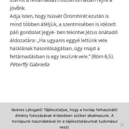
jövőnk.
Adja Isten, hogy húsvét Örömhírét ezután is
mind többen átéljük, a szentmisében is idézett
páli gondolat jegyé- ben tekintve Jézus önátadó
áldozatára: „Ha ugyanis eggyé lettünk vele
halálának hasonlóságában, úgy majd a
feltámadásban is egy leszünk vele.” (Róm 6,5).
Péterffy Gabriella
Kedves Látogató! Tájékoztatjuk, hogy a honlap felhasználói
élmény fokozásának érdekében sütiket alkalmazunk. A
© Újszegedi Árpádházi Szent Erzsébet Plébánia -
powered by Enfold
honlapunk használatával ön a tájékoztatásunkat tudomásul
WordPress Theme
veszi.