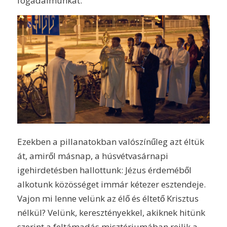
fogadalmunkat.
Ezekben a pillanatokban valószínűleg azt éltük
át, amiről másnap, a húsvétvasárnapi
igehirdetésben hallottunk: Jézus érdeméből
alkotunk közösséget immár kétezer esztendeje.
Vajon mi lenne velünk az élő és éltető Krisztus
nélkül? Velünk, keresztényekkel, akiknek hitünk
szerint a feltámadás misztériumában rejlik a