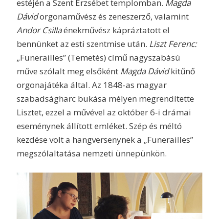
estéjén a Szent Erzsébet templomban.
Magda
Dávid
orgonaművész és zeneszerző, valamint
Andor Csilla
énekművész kápráztatott el
bennünket az esti szentmise után.
Liszt Ferenc:
„Funerailles” (Temetés) című nagyszabású
műve szólalt meg elsőként
Magda Dávid
kitűnő
orgonajátéka által. Az 1848-as magyar
szabadságharc bukása mélyen megrendítette
Lisztet, ezzel a művével az október 6-i drámai
eseménynek állított emléket. Szép és méltó
kezdése volt a hangversenynek a „Funerailles”
megszólaltatása nemzeti ünnepünkön.