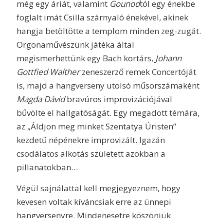
még egy áriát, valamint
Gounod
tól egy énekbe
foglalt imát Csilla szárnyaló énekével, akinek
hangja betöltötte a templom minden zeg-zugát.
Orgonaművészünk játéka által
megismerhettünk egy Bach kortárs,
Johann
Gottfied Walther
zeneszerző remek Concertóját
is, majd a hangverseny utolsó műsorszámaként
Magda Dávid
bravúros improvizációjával
bűvölte el hallgatóságát. Egy megadott témára,
az „Áldjon meg minket Szentatya Úristen”
kezdetű népénekre improvizált. Igazán
csodálatos alkotás született azokban a
pillanatokban…
Végül sajnálattal kell megjegyeznem, hogy
kevesen voltak kíváncsiak erre az ünnepi
hangversenyre. Mindenesetre köszönjük