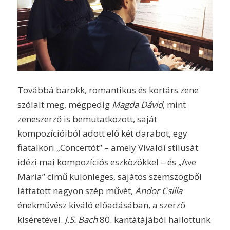
Továbbá barokk, romantikus és kortárs zene
szólalt meg, mégpedig
Magda Dávid
, mint
zeneszerző is bemutatkozott, saját
kompozícióiból adott elő két darabot, egy
fiatalkori „Concertót” – amely Vivaldi stílusát
idézi mai kompozíciós eszközökkel – és „Ave
Maria” című különleges, sajátos szemszögből
láttatott nagyon szép művét,
Andor Csilla
énekművész kiváló előadásában, a szerző
kíséretével.
J.S. Bach
80. kantátájából hallottunk