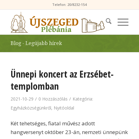
Telefon: 20/8232-154
Blog - Legújabb hírek
Ünnepi koncert az Erzsébet-
templomban
/
/
2021-10-29
0 Hozzászólás
Kategória:
Egyházközségünkről
,
Nyitóoldal
Két tehetséges, fiatal művész adott
hangversenyt október 23-án, nemzeti ünnepünk