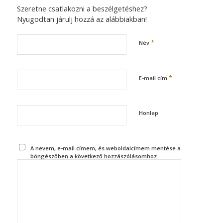
Szeretne csatlakozni a beszélgetéshez?
Nyugodtan járulj hozzá az alábbiakban!
*
Név
*
E-mail cím
Honlap
A nevem, e-mail címem, és weboldalcímem mentése a
böngészőben a következő hozzászólásomhoz.