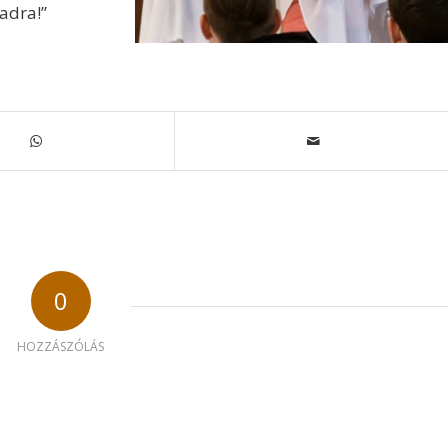
gadra!”
0
HOZZÁSZÓLÁS