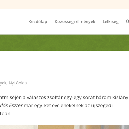
Kezdőlap
Közösségi élmények
Lelkiség
Ü
yek
,
Nyitóoldal
ntmiséjén a válaszos zsoltár egy-egy sorát három kislány
klós Eszter
már egy-két éve énekelnek az újszegedi
tban.