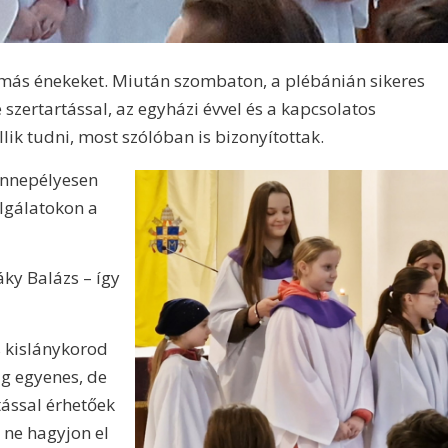
más énekeket. Miután szombaton, a plébánián sikeres
 szertartással, az egyházi évvel és a kapcsolatos
lik tudni, most szólóban is bizonyítottak.
 ünnepélyesen
olgálatokon a
ky Balázs – így
 kislánykorod
ig egyenes, de
tással érhetőek
d ne hagyjon el