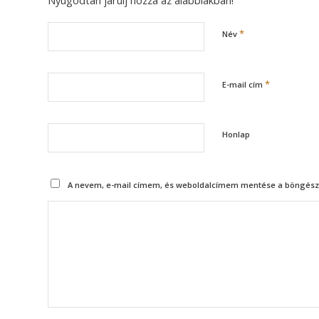
Nyugodtan járulj hozzá az alábbiakban!
*
Név
*
E-mail cím
Honlap
A nevem, e-mail címem, és weboldalcímem mentése a böngész