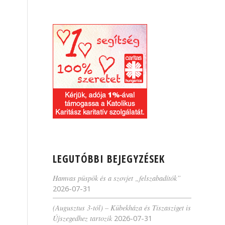
LEGUTÓBBI BEJEGYZÉSEK
Hamvas püspök és a szovjet „felszabadítók”
2026-07-31
(Augusztus 3-tól) – Kübekháza és Tiszasziget is
Újszegedhez tartozik
2026-07-31