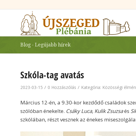
Blog - Legújabb hírek
Szkóla-tag avatás
/
/
2023-03-15
0 Hozzászólás
Kategória:
Közösségi élmén
Március 12-én, a 9.30-kor kezdődő családok sze
szólóban énekelte.
Csáky Luca, Kulik Zsuzsa
és
Si
szkólában, részt vesznek az énekes miseszolgála