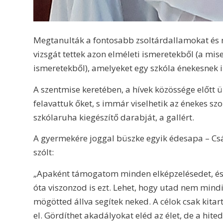
Megtanulták a fontosabb zsoltárdallamokat és 
vizsgát tettek azon elméleti ismeretekből (a mise
ismeretekből), amelyeket egy szkóla énekesnek il
A szentmise keretében, a hívek közössége előtt
felavattuk őket, s immár viselhetik az énekes sz
szkólaruha kiegészítő darabját, a gallért.
A gyermekére joggal büszke egyik édesapa – Csá
szólt:
„Apaként támogatom minden elképzelésedet, és
óta viszonzod is ezt. Lehet, hogy utad nem mind
mögötted állva segítek neked. A célok csak kitar
el. Gördíthet akadályokat eléd az élet, de a hite