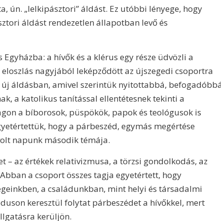
a, ún. „lelkipásztori” áldást. Ez utóbbi lényege, hogy
sztori áldást rendezetlen állapotban levő és
 Egyházba: a hívők és a klérus egy része üdvözli a
az eloszlás nagyjából leképződött az újszegedi csoportra
az új áldásban, amivel szerintük nyitottabbá, befogadóbb
, a katolikus tanítással ellentétesnek tekinti a
lágon a bíborosok, püspökök, papok és teológusok is
yetértettük, hogy a párbeszéd, egymás megértése
volt napunk második témája.
t – az értékek relativizmusa, a törzsi gondolkodás, az
bban a csoport összes tagja egyetértett, hogy
geinkben, a családunkban, mint helyi és társadalmi
duson keresztül folytat párbeszédet a hívőkkel, mert
lgatásra kerüljön.