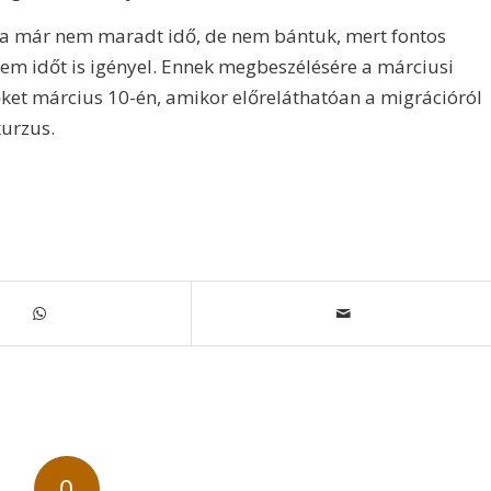
ra már nem maradt idő, de nem bántuk, mert fontos
m időt is igényel. Ennek megbeszélésére a márciusi
őket március 10-én, amikor előreláthatóan a migrációról
kurzus.
0