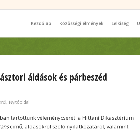
Kezdőlap
Közösségi élmények
Lelkiség
Ü
pásztori áldások és párbeszéd
ről
,
Nyitóoldal
ban tartottunk véleménycserét: a Hittani Dikasztérium
cans
című, áldásokról szóló nyilatkozatáról, valamint