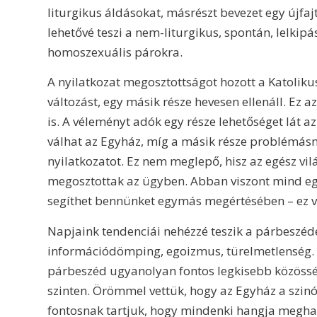
liturgikus áldásokat, másrészt bevezet egy újfajt
lehetővé teszi a nem-liturgikus, spontán, lelkipá
homoszexuális párokra.
A nyilatkozat megosztottságot hozott a Katolikus
változást, egy másik része hevesen ellenáll. Ez 
is. A véleményt adók egy része lehetőséget lát 
válhat az Egyház, míg a másik része problémásnak
nyilatkozatot. Ez nem meglepő, hisz az egész vi
megosztottak az ügyben. Abban viszont mind eg
segíthet bennünket egymás megértésében – ez 
Napjaink tendenciái nehézzé teszik a párbeszéde
információdömping, egoizmus, türelmetlenség. A
párbeszéd ugyanolyan fontos legkisebb közössé
szinten. Örömmel vettük, hogy az Egyház a szinó
fontosnak tartjuk, hogy mindenki hangja meghal