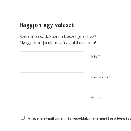
Hagyjon egy választ!
Szeretne csatlakozni a beszélgetéshez?
Nyugodtan járulj hozzá az alábbiakban!
*
Név
*
E-mail cím
Honlap
A nevem, e-mail címem, és weboldalcímem mentése a böngész