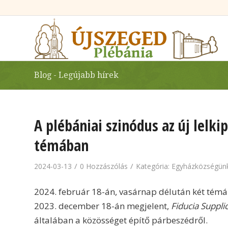
Blog - Legújabb hírek
A plébániai szinódus az új lelki
témában
/
/
2024-03-13
0 Hozzászólás
Kategória:
Egyházközségünk
2024. február 18-án, vasárnap délután két témá
2023. december 18-án megjelent,
Fiducia Suppli
általában a közösséget építő párbeszédről.