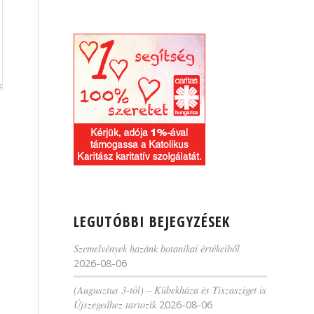
LEGUTÓBBI BEJEGYZÉSEK
Szemelvények hazánk botanikai értékeiből
2026-08-06
(Augusztus 3-tól) – Kübekháza és Tiszasziget is
Újszegedhez tartozik
2026-08-06