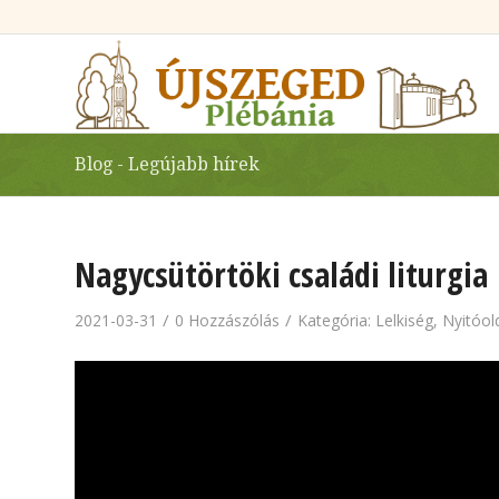
Blog - Legújabb hírek
Nagycsütörtöki családi liturgia
/
/
2021-03-31
0 Hozzászólás
Kategória:
Lelkiség
,
Nyitóol