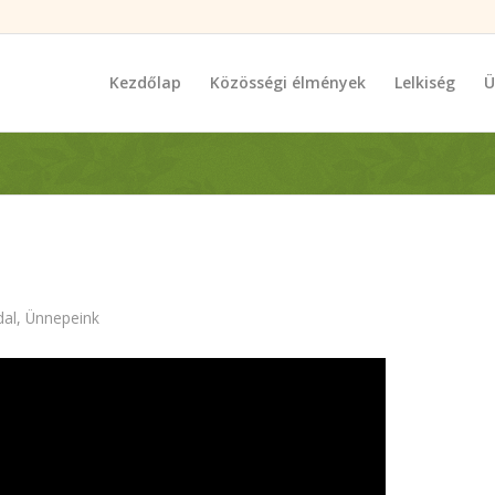
Kezdőlap
Közösségi élmények
Lelkiség
Ü
dal
,
Ünnepeink