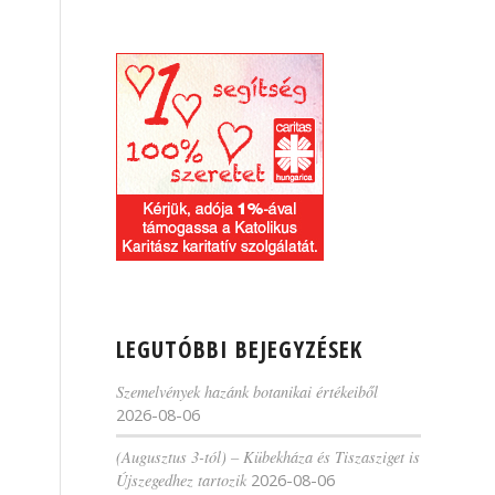
LEGUTÓBBI BEJEGYZÉSEK
Szemelvények hazánk botanikai értékeiből
2026-08-06
(Augusztus 3-tól) – Kübekháza és Tiszasziget is
Újszegedhez tartozik
2026-08-06