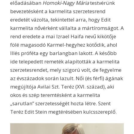
előadásában
Homoki-Nagy Mária
testvérünk
bevezetésként a karmelita szerzetesrend
eredetét vázolta, tekintettel arra, hogy Edit
karmelita nővérként vállalta a mártíromságot. A
rend eredete a mai Izrael Haifa nevű kikötője
fölé magasodó Karmel-hegyhez kötődik, ahol
Illés próféta egy barlangban lakott. A később
ide telepedett remeték alapították a karmelita
szerzetesrendet, mely szigorú volt, de fegyelme
az évszázadok során lazult. Női (és férfi) ágának
megújítója Avilai Szt. Teréz (XVI. század), aki
okos és szép teremtésként a karmelita
„sarutlan” szerzetességét hozta létre. Szent
Teréz Edit Stein megtérésében kulcsszereplő.