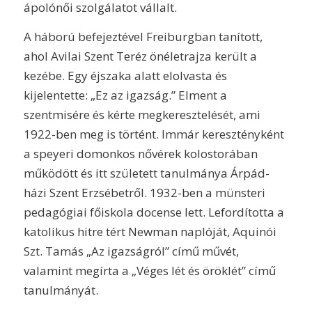
ápolónői szolgálatot vállalt.
A háború befejeztével Freiburgban tanított,
ahol Avilai Szent Teréz önéletrajza került a
kezébe. Egy éjszaka alatt elolvasta és
kijelentette: „Ez az igazság.” Elment a
szentmisére és kérte megkeresztelését, ami
1922-ben meg is történt. Immár keresztényként
a speyeri domonkos nővérek kolostorában
működött és itt született tanulmánya Árpád-
házi Szent Erzsébetről. 1932-ben a münsteri
pedagógiai főiskola docense lett. Lefordította a
katolikus hitre tért Newman naplóját, Aquinói
Szt. Tamás „Az igazságról” című művét,
valamint megírta a „Véges lét és öröklét” című
tanulmányát.