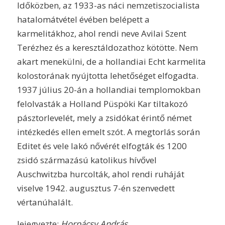
Időközben, az 1933-as náci nemzetiszocialista
hatalomátvétel évében belépett a
karmelitákhoz, ahol rendi neve Avilai Szent
Terézhez és a keresztáldozathoz kötötte. Nem
akart menekülni, de a hollandiai Echt karmelita
kolostorának nyújtotta lehetőséget elfogadta.
1937 július 20-án a hollandiai templomokban
felolvasták a Holland Püspöki Kar tiltakozó
pásztorlevelét, mely a zsidókat érintő német
intézkedés ellen emelt szót. A megtorlás során
Editet és vele lakó nővérét elfogták és 1200
zsidó származású katolikus hívővel
Auschwitzba hurcolták, ahol rendi ruháját
viselve 1942. augusztus 7-én szenvedett
vértanúhalált.
lejegyezte:
Horpácsy András