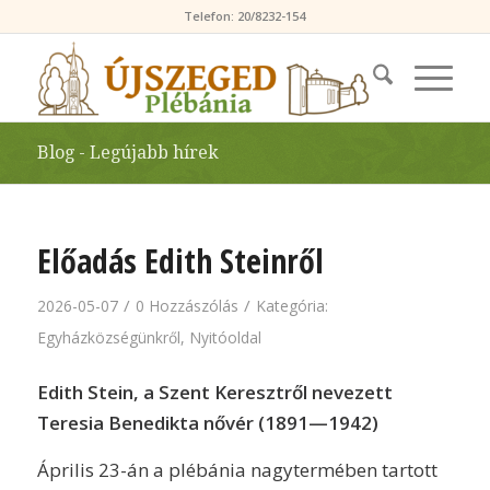
Telefon: 20/8232-154
Blog - Legújabb hírek
Előadás Edith Steinről
/
/
2026-05-07
0 Hozzászólás
Kategória:
Egyházközségünkről
,
Nyitóoldal
Edith Stein, a Szent Keresztről nevezett
Teresia Benedikta nővér (1891—1942)
Április 23-án a plébánia nagytermében tartott