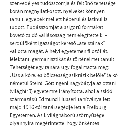
szenvedélyes tudósszomja és feltűnő tehetsége
korán megnyilatkozott, nyelveket könnyen
tanult, egyebek mellett héberül és latinul is
tudott. Tudásszomját a szigorú formákat
követő zsidó vallásosság nem elégítette ki –
serdülőként igazságot kereső „ateistának”
vallotta magát. A helyi egyetemen filozófiát,
lélektant, germanisztikát és történelmet tanult.
Tehetségét egy tanára úgy fogalmazta meg:
„Üss a kőre, és bölcsesség szikrázik belőle” (a kő
németül Stein). Göttingeni nagybátyja az ottani
(világhírű) egyetemre irányította, ahol a zsidó
származású Edmund Husserl tanítványa lett,
majd 1916-tól tanársegédje lett a Freiburgi
Egyetemen. Az I. világháború szörnyűsége
olyannyira megérintette, hogy önkéntes