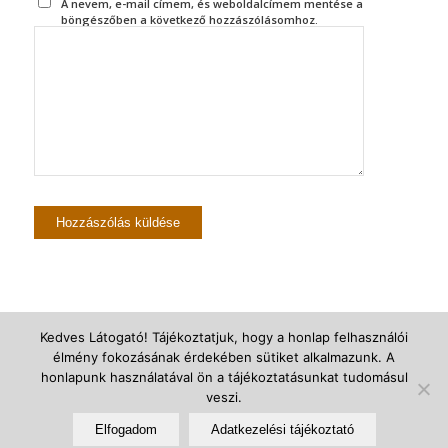
A nevem, e-mail címem, és weboldalcímem mentése a
böngészőben a következő hozzászólásomhoz.
Kedves Látogató! Tájékoztatjuk, hogy a honlap felhasználói
élmény fokozásának érdekében sütiket alkalmazunk. A
© Újszegedi Árpádházi Szent Erzsébet Plébánia -
powered by Enfold
honlapunk használatával ön a tájékoztatásunkat tudomásul
WordPress Theme
veszi.
Elfogadom
Adatkezelési tájékoztató
Adatkezelési Tájékoztató