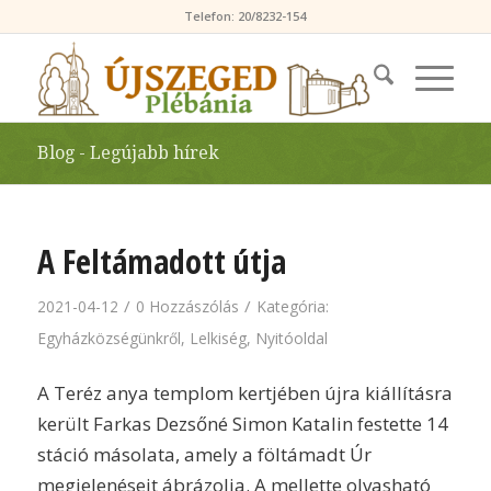
Telefon: 20/8232-154
Blog - Legújabb hírek
A Feltámadott útja
/
/
2021-04-12
0 Hozzászólás
Kategória:
Egyházközségünkről
,
Lelkiség
,
Nyitóoldal
A Teréz anya templom kertjében újra kiállításra
került Farkas Dezsőné Simon Katalin festette 14
stáció másolata, amely a föltámadt Úr
megjelenéseit ábrázolja. A mellette olvasható