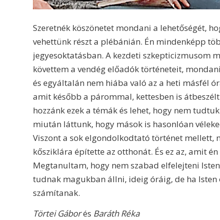
Szeretnék köszönetet mondani a lehetőségét, hog
vehettünk részt a plébánián. Én mindenképp t
jegyesoktatásban. A kezdeti szkepticizmusom már
követtem a vendég előadók történeteit, mondaniva
és egyáltalán nem hiába való az a heti másfél óra
amit később a párommal, kettesben is átbeszélt
hozzánk ezek a témák és lehet, hogy nem tudt
miután láttunk, hogy mások is hasonlóan véleke
Viszont a sok elgondolkodtató történet mellett,
kősziklára építette az otthonát. És ez az, amit é
Megtanultam, hogy nem szabad elfelejteni Isten
tudnak magukban állni, ideig óráig, de ha Isten
számítanak.
Törtei Gábor
és
Baráth Réka