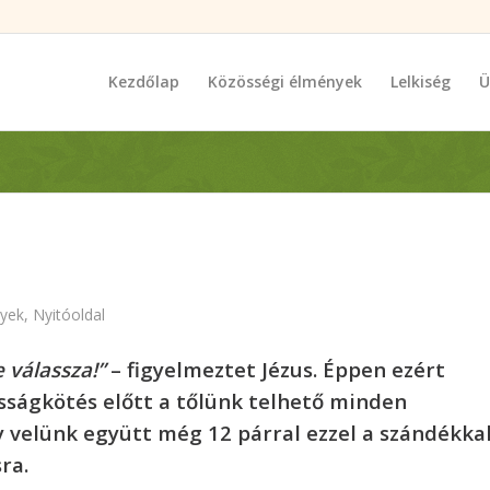
Kezdőlap
Közösségi élmények
Lelkiség
Ü
yek
,
Nyitóoldal
 válassza!”
– figyelmeztet Jézus. Éppen ezért
sságkötés előtt a tőlünk telhető minden
 velünk együtt még 12 párral ezzel a szándékka
ra.