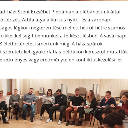
pád-házi Szent Erzsébet Plébánián a plébánosunk által
ő képzés. Attila atya a kurzus nyitó- és a zárónapi
ságos légkör megteremtése mellett hétről-hétre számos
cikkekkel segít bennünket a felkészülésben. A vasárnapi
 8 élettörténetet ismertünk meg. A házaspárok
tt szeretetüket, gyakorlatias példákon keresztül mutatták
 eredményes vagy eredménytelen konfliktuskezelési, és