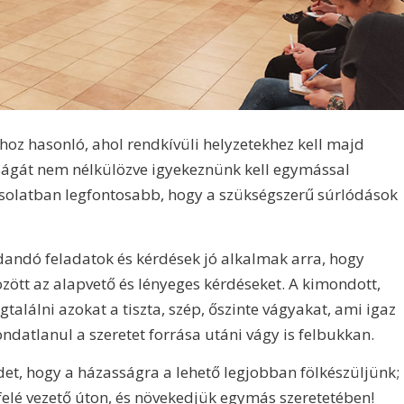
oz hasonló, ahol rendkívüli helyzetekhez kell majd
ságát nem nélkülözve igyekeznünk kell egymással
csolatban legfontosabb, hogy a szükségszerű súrlódások
andó feladatok és kérdések jó alkalmak arra, hogy
tt az alapvető és lényeges kérdéseket. A kimondott,
alálni azokat a tiszta, szép, őszinte vágyakat, ami igaz
ndatlanul a szeretet forrása utáni vágy is felbukkan.
et, hogy a házasságra a lehető legjobban fölkészüljünk;
elé vezető úton, és növekedjük egymás szeretetében!