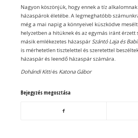
Nagyon köszönjük, hogy ennek a tíz alkalomnak r
házaspárok életébe. A legmeghatóbb számunkr
még a mai napig a könnyeivel küszködve mesélte 
helyzetben a hitüknek és az egymás iránt érzet
másik emlékezetes házaspár
Szántó Laja és Bab
is mérhetetlen tisztelettel és szeretettel besz
házaspár és leendő házaspár számára.
Dohándi Kitti
és
Katona Gábor
Bejegyzés megosztása