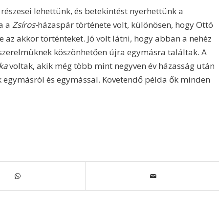
észesei lehettünk, és betekintést nyerhettünk a
a a
Zsíros-
házaspár története volt, különösen, hogy Ottó
az akkor történteket. Jó volt látni, hogy abban a nehéz
t szerelmüknek köszönhetően újra egymásra találtak. A
ika
voltak, akik még több mint negyven év házasság után
éltek egymásról és egymással. Követendő példa ők minden