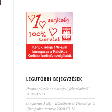
LEGUTÓBBI BEJEGYZÉSEK
Hamvas püspök és a szovjet „felszabadítók”
2026-07-31
(Augusztus 3-tól) – Kübekháza és Tiszasziget is
Újszegedhez tartozik
2026-07-31