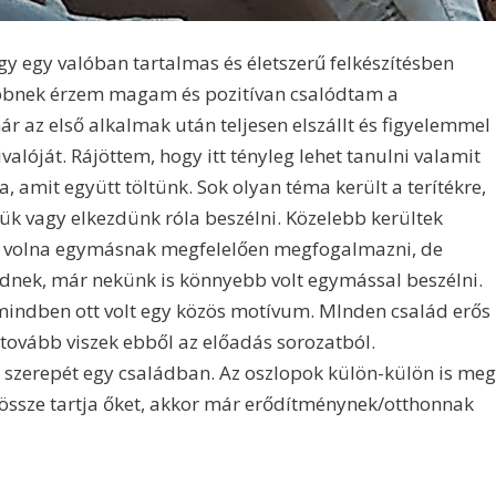
y egy valóban tartalmas és életszerű felkészítésben
öbbnek érzem magam és pozitívan csalódtam a
 az első alkalmak után teljesen elszállt és figyelemmel
lóját. Rájöttem, hogy itt tényleg lehet tanulni valamit
, amit együtt töltünk. Sok olyan téma került a terítékre,
ük vagy elkezdünk róla beszélni. Közelebb kerültek
uk volna egymásnak megfelelően megfogalmazni, de
dnek, már nekünk is könnyebb volt egymással beszélni.
 mindben ott volt egy közös motívum. MInden család erős
n tovább viszek ebből az előadás sorozatból.
 szerepét egy családban. Az oszlopok külön-külön is meg
 össze tartja őket, akkor már erődítménynek/otthonnak