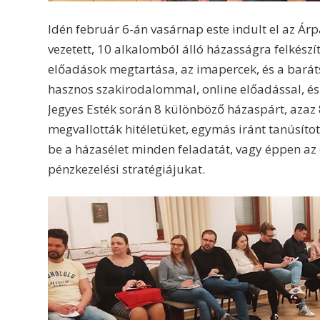
Idén február 6-án vasárnap este indult el az Ár
vezetett, 10 alkalomból álló házasságra felkészít
előadások megtartása, az imapercek, és a barát
hasznos szakirodalommal, online előadással, és 
Jegyes Esték során 8 különböző házaspárt, azaz
megvallották hitéletüket, egymás iránt tanúsíto
be a házasélet minden feladatát, vagy éppen az
pénzkezelési stratégiájukat.