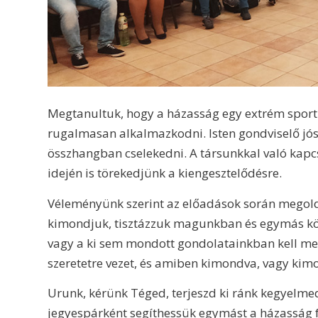
Megtanultuk, hogy a házasság egy extrém sporth
rugalmasan alkalmazkodni. Isten gondviselő jó
összhangban cselekedni. A társunkkal való kap
idején is törekedjünk a kiengesztelődésre.
Véleményünk szerint az előadások során megold
kimondjuk, tisztázzuk magunkban és egymás közö
vagy a ki sem mondott gondolatainkban kell megt
szeretetre vezet, és amiben kimondva, vagy kimo
Urunk, kérünk Téged, terjeszd ki ránk kegyelmed
jegyespárként segíthessük egymást a házasság f