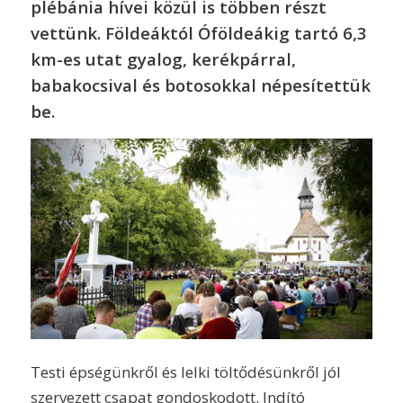
plébánia hívei közül is többen részt
vettünk. Földeáktól Óföldeákig tartó 6,3
km-es utat gyalog, kerékpárral,
babakocsival és botosokkal népesítettük
be.
Testi épségünkről és lelki töltődésünkről jól
szervezett csapat gondoskodott. Indító