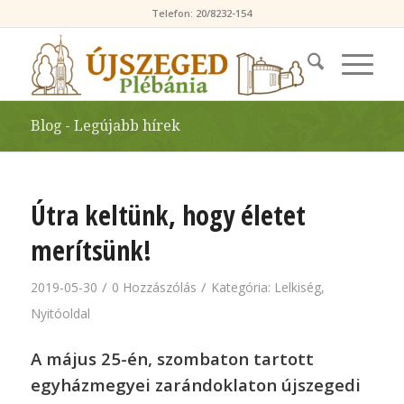
Telefon: 20/8232-154
Blog - Legújabb hírek
Útra keltünk, hogy életet
merítsünk!
/
/
2019-05-30
0 Hozzászólás
Kategória:
Lelkiség
,
Nyitóoldal
A május 25-én, szombaton tartott
egyházmegyei zarándoklaton újszegedi