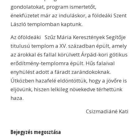
gondolatokat, program ismertetőt,
énekfüzetet már az induláskor, a földeáki Szent
László templomban kaptunk.
Az óföldeáki Szűz Mária Keresztények Segítője
titulusú templom a XV. században épült, amely
az árokkal és fallal körülvett Árpád-kori gótikus
erődítmény-templomra épült. Hűs falaival
enyhülést adott a fáradt zarándokoknak.
Útközben hazafelé eldöntöttük, hogy a jövőre is
eljövünk, hiszen lelkileg növekedve térhettünk
haza.
Csizmadiáné Kati
Bejegyzés megosztása