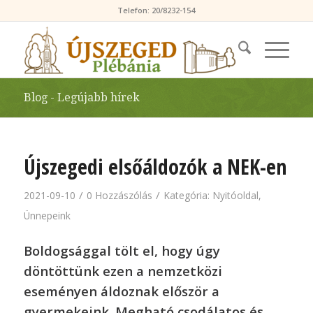
Telefon: 20/8232-154
Blog - Legújabb hírek
Újszegedi elsőáldozók a NEK-en
/
/
2021-09-10
0 Hozzászólás
Kategória:
Nyitóoldal
,
Ünnepeink
Boldogsággal tölt el, hogy úgy
döntöttünk ezen a nemzetközi
eseményen áldoznak először a
gyermekeink. Megható csodálatos és