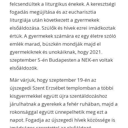
felcsendültek a liturgikus énekek. A keresztségi
fogadás megújítása és az eucharisztia
liturgiája után következett a gyermekek
elsőáldozása. Szülők és hívek ezrei imádkoztak
értük. A gyermekek számára ez egy életre szóló
emlék marad, büszkén mondják majd el
gyermekiknek és unokáiknak, hogy 2021.
szeptember 5-én Budapesten a NEK-en voltak
elsőáldozók.
Már várjuk, hogy szeptember 19-én az
újszegedi Szent Erzsébet templomban a többi
kisgyermekkel együtt újra szentáldozáshoz
járulhatnak a gyerekek a fehér ruhában, majd a
rokonsággal együtt ünnepelhetik meg ezt a
napot. Fogadja az újszegedi hívek közössége is
imádságos szeretettel az elsőáldozó