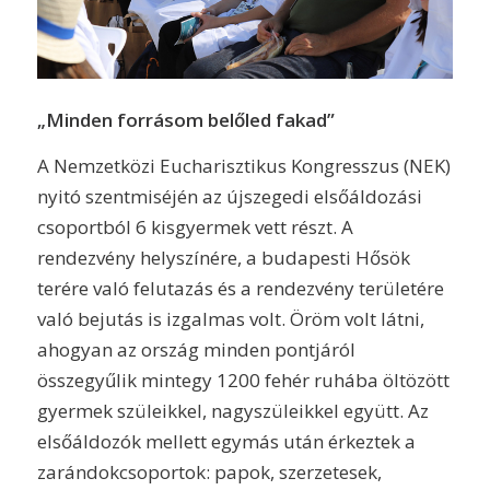
„Minden forrásom belőled fakad”
A Nemzetközi Eucharisztikus Kongresszus (NEK)
nyitó szentmiséjén az újszegedi elsőáldozási
csoportból 6 kisgyermek vett részt. A
rendezvény helyszínére, a budapesti Hősök
terére való felutazás és a rendezvény területére
való bejutás is izgalmas volt. Öröm volt látni,
ahogyan az ország minden pontjáról
összegyűlik mintegy 1200 fehér ruhába öltözött
gyermek szüleikkel, nagyszüleikkel együtt. Az
elsőáldozók mellett egymás után érkeztek a
zarándokcsoportok: papok, szerzetesek,