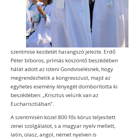
szentmise kezdetét harangszó jelezte. Erdő
Péter bíboros, prímás köszöntő beszédében
hálát adott az isteni Gondviselésnek, hogy
megrendezhetik a kongresszust, majd az
egyhetes esemény lényegét domborította ki
beszédében: „Krisztus velünk van az
Eucharisztiában”.
A szentmisén közel 800 fős kórus teljesített
zenei szolgálatot, s a magyar nyelv mellett,
latin, olasz, angol, német nyelven is