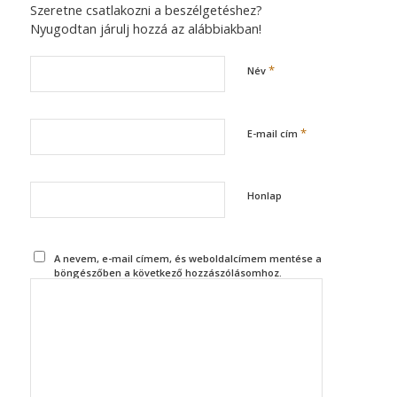
Szeretne csatlakozni a beszélgetéshez?
Nyugodtan járulj hozzá az alábbiakban!
*
Név
*
E-mail cím
Honlap
A nevem, e-mail címem, és weboldalcímem mentése a
böngészőben a következő hozzászólásomhoz.