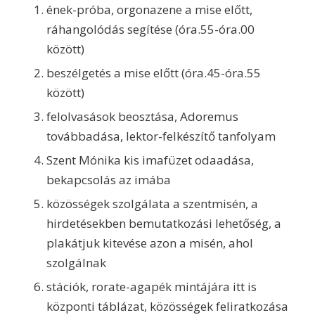
ének-próba, orgonazene a mise előtt,
ráhangolódás segítése (óra.55-óra.00
között)
beszélgetés a mise előtt (óra.45-óra.55
között)
felolvasások beosztása, Adoremus
továbbadása, lektor-felkészítő tanfolyam
Szent Mónika kis imafüzet odaadása,
bekapcsolás az imába
közösségek szolgálata a szentmisén, a
hirdetésekben bemutatkozási lehetőség, a
plakátjuk kitevése azon a misén, ahol
szolgálnak
stációk, rorate-agapék mintájára itt is
központi táblázat, közösségek feliratkozása