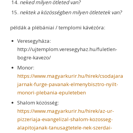
neked milyen ötleted van?
nektek a közösségben milyen ötletetek van?
példák a plébániai / templomi kávézóra:
Veresegyháza:
http://ujtemplom.veresegyhaz.hu/fuletlen-
bogre-kavezo/
Monor:
https://www.magyarkurir.hu/hirek/csodajara-
jarnak-furge-pavanak-elmenybisztro-nyilt-
monori-plebania-epuleteben
Shalom közösség:
https://www.magyarkurir.hu/hirek/az-ur-
pizzeriaja-evangelizal-shalom-kozosseg-
alapitojanak-tanusagtetele-nek-szerdai-