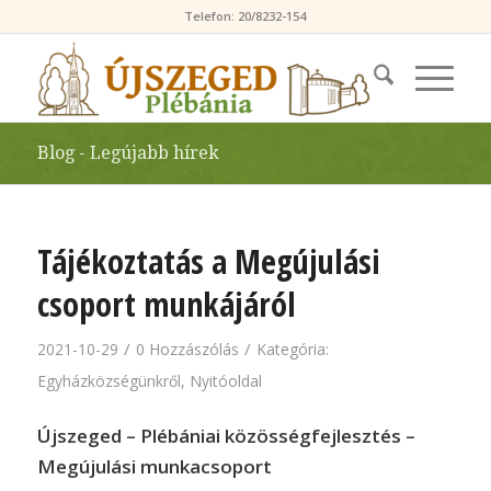
Telefon: 20/8232-154
Blog - Legújabb hírek
Tájékoztatás a Megújulási
csoport munkájáról
/
/
2021-10-29
0 Hozzászólás
Kategória:
Egyházközségünkről
,
Nyitóoldal
Újszeged – Plébániai közösségfejlesztés –
Megújulási munkacsoport