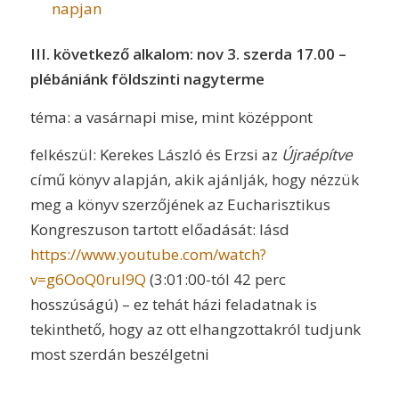
napjan
III. következő alkalom: nov 3. szerda 17.00 –
plébániánk földszinti nagyterme
téma: a vasárnapi mise, mint középpont
felkészül: Kerekes László és Erzsi az
Újraépítve
című könyv alapján, akik ajánlják, hogy nézzük
meg a könyv szerzőjének az Eucharisztikus
Kongreszuson tartott előadását: lásd
https://www.youtube.com/watch?
v=g6OoQ0ruI9Q
(3:01:00-tól 42 perc
hosszúságú) – ez tehát házi feladatnak is
tekinthető, hogy az ott elhangzottakról tudjunk
most szerdán beszélgetni