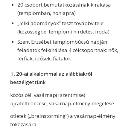
20 csoport bemutatkozásának kirakása
(templomban, honlapra)
„lelki adományok” teszt továbbvitele
(közösségbe, templomi hirdetés, iroda)
Szent Erzsébet templombúcsú napján
feladatok felkínálása 4 célcsoportnak: nők,
férfiak, idősek, fiatalok
II. 20-ai alkalommal az alábbiakról
beszélgettünk
közös cél: vasárnap(i szentmise)
újrafelfedezése, vasárnap-élmény megélése
ötletek („brainstorming”) a vasárnap-élmény
fokozására: