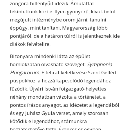
zongora billentyűit idézik. Ámulattal
tekintettünk körbe. Ilyen gyönyörű, kívül-belül
megújult intézménybe öröm járni, tanulni
éppúgy, mint tanítani. Magyarország több
pontjáról, de a határon túlról is jelentkeznek ide
diákok felvételire.
Bizonyára mindenki látta az épület
homlokzatán olvasható szöveget:
Symphonia
Hungarorum.
E felirat keletkezése Szent Gellért
püspökhöz, a hozzá kapcsolódó legendához
fűződik. Újvári István főigazgató-helyettes
néhány mondatban vázolta a történetet, a
pontos írásos anyagot, az idézetet a legendából
és egy Juhász Gyula verset, amely szorosan
kötődik e legendához, számunkra
hozzáférhetővé tette. Érdekes és egyben