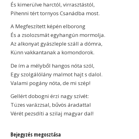
És kimerülve harctól, virrasztástól,
Pihenni tért tornyos Csanádba most.
A Megfeszített képén elborong
És a zsolozsmát egyhangún mormolja.
Az alkonyat gyászleple száll a dómra,
Künn vakkantanak a komondorok.
De ím a mélyből hangos nóta szól,
Egy szolgálólány malmot hajt s dalol.
Valami pogány nóta, de mi szép!
Gellért dobogni érzi nagy szívét:
Tüzes varázzsal, bűvös áradattal
Vérét pezsdíti a szilaj magyar dal!
Bejegyzés megosztása