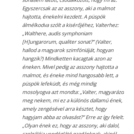
Egyszercsak az az asszony, aki a malmot
hajtotta, énekelni kezdett. A püspök
álmélkodva szólt a kisérőjéhez, Valterhez:
„Walthere, audis symphoniam
[H]ungarorum, qualiter sonat?” (Valter,
hallod a magyarok szimfóniáját, hogyan
hangzik?) Mindketten kacagtak azon az
éneken. Mivel pedig az asszony hajtotta a
malmot, és éneke mind hangosabb lett, a
püspök lefeküdt, és még mindig
mosolyogva azt mondta: „Valter, magyarázd
meg nekem, mi ez a különös dallamú ének,
amely zengésével arra késztet, hogy
hagyjam abba az olvasást?” Erre az így felelt:
„Olyan ének ez, hogy az asszony, aki dalol,
szolgálója vendéglátó gazdánknak, akinél