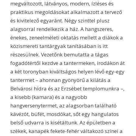
megváltozott, látványos, modern, ízléses és
praktikus megoldásokat alkalmazott a tervező
és kivitelező egyaránt. Négy szinttel plusz
alagsorral rendelkezik a ház. A hangszeres,
énekes, zeneelméleti oktatás mellett a diákok a
közismereti tantárgyak tanításában is itt
részesülnek. Vezetőnk bemutatta a tágas
fogadótértől kezdve a tantermeken, irodákon át
a két toronyban kiváltságos helyen lévő egy-egy
tantermet – ahonnan gyönyörű a kilátás a
Belvárosi hídra és az Erzsébet templomunkra –,
a kisebb (kamara) és a nagyobb
hangversenytermet, az alagsorban található
kávézót, büfét, mosdókat, sőt egy hangulatos
belső udvarra is kisétáltunk. Az épületben a
székek, kanapék fekete-fehér váltakozó színei a