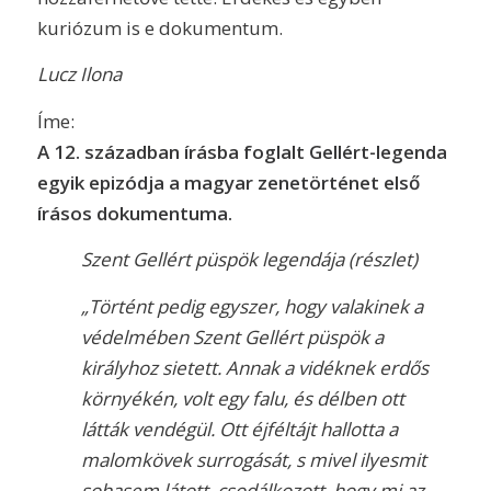
kuriózum is e dokumentum.
Lucz Ilona
Íme:
A 12. században írásba foglalt Gellért-legenda
egyik epizódja a magyar zenetörténet első
írásos dokumentuma.
Szent Gellért püspök legendája (részlet)
„Történt pedig egyszer, hogy valakinek a
védelmében Szent Gellért püspök a
királyhoz sietett. Annak a vidéknek erdős
környékén, volt egy falu, és délben ott
látták vendégül. Ott éjféltájt hallotta a
malomkövek surrogását, s mivel ilyesmit
sohasem látott, csodálkozott, hogy mi az.