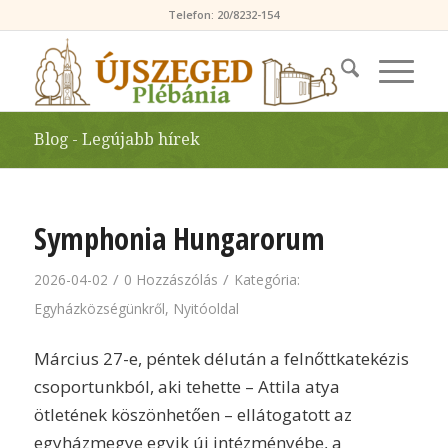
Telefon: 20/8232-154
Blog - Legújabb hírek
Symphonia Hungarorum
/
/
2026-04-02
0 Hozzászólás
Kategória:
Egyházközségünkről
,
Nyitóoldal
Március 27-e, péntek délután a felnőttkatekézis
csoportunkból, aki tehette – Attila atya
ötletének köszönhetően – ellátogatott az
egyházmegye egyik új intézményébe, a