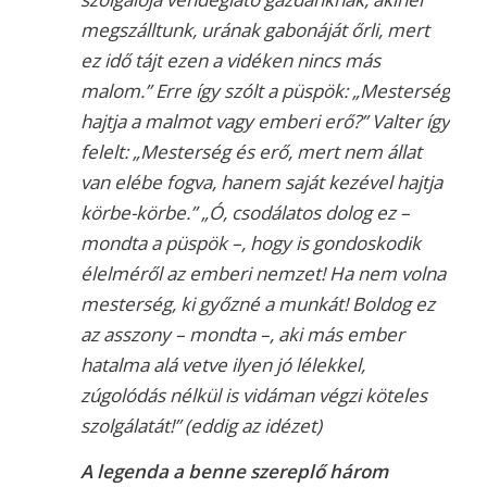
megszálltunk, urának gabonáját őrli, mert
ez idő tájt ezen a vidéken nincs más
malom.” Erre így szólt a püspök: „Mesterség
hajtja a malmot vagy emberi erő?” Valter így
felelt: „Mesterség és erő, mert nem állat
van elébe fogva, hanem saját kezével hajtja
körbe-körbe.” „Ó, csodálatos dolog ez –
mondta a püspök –, hogy is gondoskodik
élelméről az emberi nemzet! Ha nem volna
mesterség, ki győzné a munkát! Boldog ez
az asszony – mondta –, aki más ember
hatalma alá vetve ilyen jó lélekkel,
zúgolódás nélkül is vidáman végzi köteles
szolgálatát!” (eddig az idézet)
A legenda a benne szereplő három