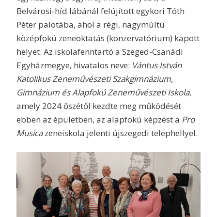
Belvárosi-híd lábánál felújított egykori Tóth
Péter palotába, ahol a régi, nagymúltú
középfokú zeneoktatás (konzervatórium) kapott
helyet. Az iskolafenntartó a Szeged-Csanádi
Egyházmegye, hivatalos neve:
Vántus István
Katolikus Zeneművészeti Szakgimnázium,
Gimnázium és Alapfokú Zeneművészeti Iskola
,
amely 2024 őszétől kezdte meg működését
ebben az épületben, az alapfokú képzést a
Pro
Musica
zeneiskola jelenti újszegedi telephellyel.