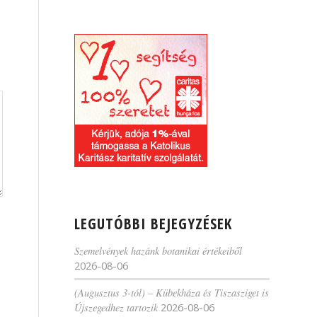
LEGUTÓBBI BEJEGYZÉSEK
Szemelvények hazánk botanikai értékeiből
2026-08-06
(Augusztus 3-tól) – Kübekháza és Tiszasziget is
Újszegedhez tartozik
2026-08-06