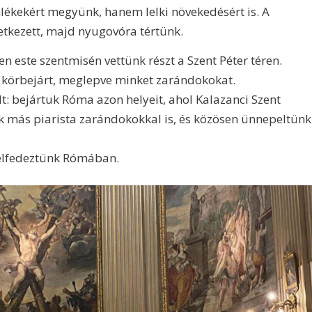
ékekért megyünk, hanem lelki növekedésért is. A
etkezett, majd nyugovóra tértünk.
 este szentmisén vettünk részt a Szent Péter téren.
 körbejárt, meglepve minket zarándokokat.
lt: bejártuk Róma azon helyeit, ahol Kalazanci Szent
unk más piarista zarándokokkal is, és közösen ünnepeltünk
felfedeztünk Rómában.