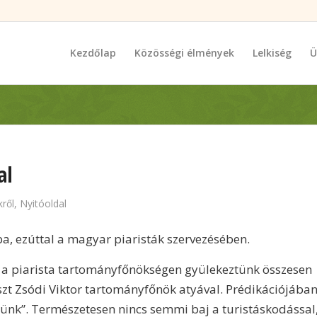
Kezdőlap
Közösségi élmények
Lelkiség
Ü
al
ről
,
Nyitóoldal
, ezúttal a magyar piaristák szervezésében.
n a piarista tartományfőnökségen gyülekeztünk összesen
szt Zsódi Viktor tartományfőnök atyával. Prédikációjába
yünk”. Természetesen nincs semmi baj a turistáskodással