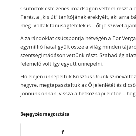
Csütörtök este zenés imádságon vettem részt a cso
Teréz, a „kis út” tanítójának ereklyéit, aki arra 
meg. Voltak tanúságtételek is – őt jó szívvel ajá
A zarándoklat csúcspontja hétvégén a Tor Verga
egymillió fiatal gyűlt össze a világ minden tájár
szentségimádáson vettünk részt. Szabad ég alatt
felemelő volt így együtt ünnepelni.
Hó elején ünnepeltük Krisztus Urunk színeváltozá
hegyre, megtapasztaltuk az Ő jelenlétét és dicső
jönnünk onnan, vissza a hétköznapi életbe – ho
Bejegyzés megosztása