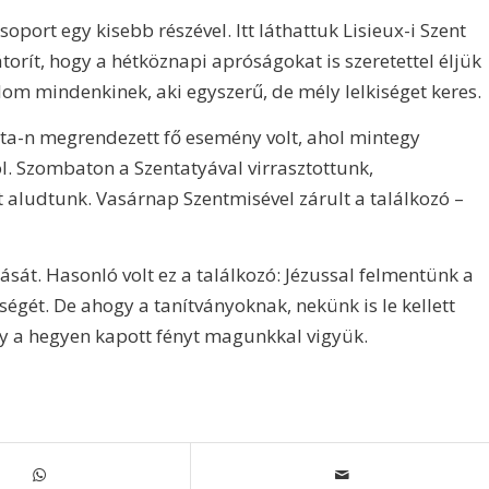
port egy kisebb részével. Itt láthattuk Lisieux-i Szent
bátorít, hogy a hétköznapi apróságokat is szeretettel éljük
nlom mindenkinek, aki egyszerű, de mély lelkiséget keres.
ta-n megrendezett fő esemény volt, ahol mintegy
ól. Szombaton a Szentatyával virrasztottunk,
 aludtunk. Vasárnap Szentmisével zárult a találkozó –
sát. Hasonló volt ez a találkozó: Jézussal felmentünk a
ségét. De ahogy a tanítványoknak, nekünk is le kellett
gy a hegyen kapott fényt magunkkal vigyük.