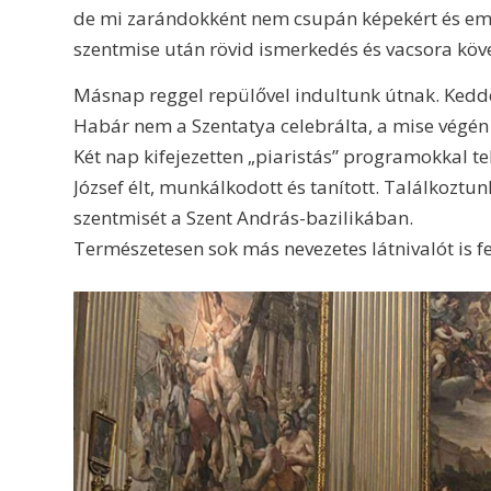
de mi zarándokként nem csupán képekért és eml
szentmise után rövid ismerkedés és vacsora köv
Másnap reggel repülővel indultunk útnak. Kedden
Habár nem a Szentatya celebrálta, a mise végén
Két nap kifejezetten „piaristás” programokkal te
József élt, munkálkodott és tanított. Találkozt
szentmisét a Szent András-bazilikában.
Természetesen sok más nevezetes látnivalót is 