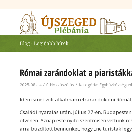
Blog - Legújabb hírek
Római zarándoklat a piaristákk
/
/
2025-08-14
0 Hozzászólás
Kategória:
Egyházközségünk
Idén ismét volt alkalmam elzarándokolni Rómába
Családi nyaralás után, július 27-én, Budapeste
ötvenen. Aznap este nyitó szentmisén vettünk ré
arra buzdított bennünket, hogy „ne turisták leg