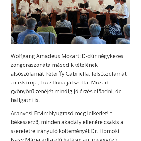
Wolfgang Amadeus Mozart: D-dúr négykezes
zongoraszonáta második tételének
alsószólamát Péterffy Gabriella, felsőszólamát
a cikk írója, Lucz Ilona játszotta. Mozart
gyönyörű zenéjét mindig jó érzés előadni, de
hallgatni is.
Aranyosi Ervin: Nyugtasd meg lelkedet! c.
békeszerző, minden akadály ellenére csakis a
szeretetre irányuló költeményét Dr. Homoki
Nagy Mária adta elő hatásosan, meggyőző