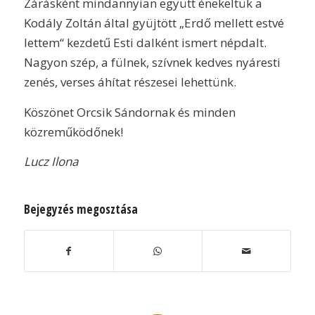
Zárásként mindannyian együtt énekeltük a
Kodály Zoltán által gyüjtött „Erdő mellett estvé
lettem“ kezdetű Esti dalként ismert népdalt.
Nagyon szép, a fülnek, szívnek kedves nyáresti
zenés, verses áhítat részesei lehettünk.
Köszönet Orcsik Sándornak és minden
közreműködőnek!
Lucz Ilona
Bejegyzés megosztása