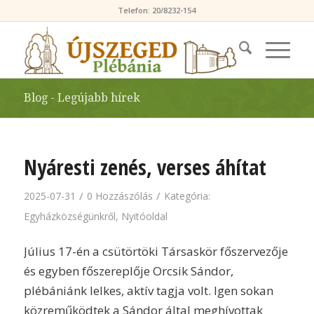
Telefon: 20/8232-154
Blog - Legújabb hírek
Nyáresti zenés, verses áhítat
/
/
2025-07-31
0 Hozzászólás
Kategória:
Egyházközségünkről
,
Nyitóoldal
Július 17-én a csütörtöki Társaskör főszervezője
és egyben főszereplője Orcsik Sándor,
plébániánk lelkes, aktív tagja volt. Igen sokan
közreműködtek a Sándor által meghívottak