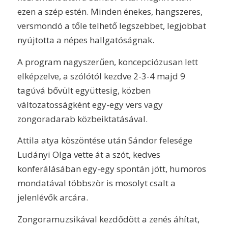
ezen a szép estén. Minden énekes, hangszeres,
versmondó a tőle telhető legszebbet, legjobbat
nyújtotta a népes hallgatóságnak.
A program nagyszerűen, koncepciózusan lett
elképzelve, a szólótól kezdve 2-3-4 majd 9
tagúvá bővült együttesig, közben
változatosságként egy-egy vers vagy
zongoradarab közbeiktatásával.
Attila atya köszöntése után Sándor felesége
Ludányi Olga vette át a szót, kedves
konferálásában egy-egy spontán jött, humoros
mondatával többször is mosolyt csalt a
jelenlévők arcára.
Zongoramuzsikával kezdődött a zenés áhítat,