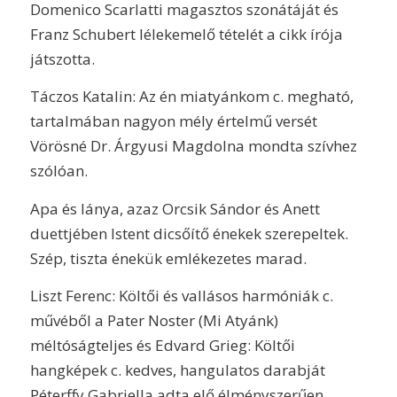
Domenico Scarlatti magasztos szonátáját és
Franz Schubert lélekemelő tételét a cikk írója
játszotta.
Táczos Katalin: Az én miatyánkom c. megható,
tartalmában nagyon mély értelmű versét
Vörösné Dr. Árgyusi Magdolna mondta szívhez
szólóan.
Apa és lánya, azaz Orcsik Sándor és Anett
duettjében Istent dicsőítő énekek szerepeltek.
Szép, tiszta énekük emlékezetes marad.
Liszt Ferenc: Költői és vallásos harmóniák c.
művéből a Pater Noster (Mi Atyánk)
méltóságteljes és Edvard Grieg: Költői
hangképek c. kedves, hangulatos darabját
Péterffy Gabriella adta elő élményszerűen.