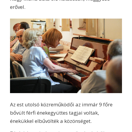
erővel.
Az est utolsó közreműködői az immár 9 főre
bővült férfi énekegyüttes tagjai voltak,
énekükkel elbűvölték a közönséget.