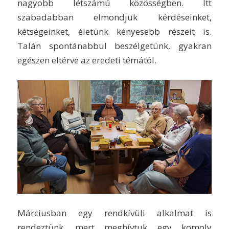
nagyobb létszámú közösségben. Itt
szabadabban elmondjuk kérdéseinket,
kétségeinket, életünk kényesebb részeit is.
Talán spontánabbul beszélgetünk, gyakran
egészen eltérve az eredeti témától.
Márciusban egy rendkívüli alkalmat is
rendeztünk, mert meghívtuk egy komoly