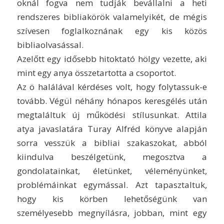
oknál fogva nem tudják bevállalni a heti
rendszeres bibliakörök valamelyikét, de mégis
szívesen foglalkoznának egy kis közös
bibliaolvasással.
Azelőtt egy idősebb hitoktató hölgy vezette, aki
mint egy anya összetartotta a csoportot.
Az ö halálával kérdéses volt, hogy folytassuk-e
tovább. Végül néhány hónapos keresgélés után
megtaláltuk új működési stílusunkat. Attila
atya javaslatára Turay Alfréd könyve alapján
sorra vesszük a bibliai szakaszokat, abból
kiindulva beszélgetünk, megosztva a
gondolatainkat, életünket, véleményünket,
problémáinkat egymással. Azt tapasztaltuk,
hogy kis körben lehetőségünk van
személyesebb megnyílásra, jobban, mint egy