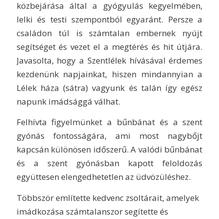
közbejárása által a gyógyulás kegyelmében,
lelki és testi szempontból egyaránt. Persze a
családon túl is számtalan embernek nyújt
segítséget és vezet el a megtérés és hit útjára.
Javasolta, hogy a Szentlélek hívásával érdemes
kezdenünk napjainkat, hiszen mindannyian a
Lélek háza (sátra) vagyunk és talán így egész
napunk imádsággá válhat.
Felhívta figyelmünket a bűnbánat és a szent
gyónás fontosságára, ami most nagybőjt
kapcsán különösen időszerű. A valódi bűnbánat
és a szent gyónásban kapott feloldozás
együttesen elengedhetetlen az üdvözüléshez.
Többször említette kedvenc zsoltárait, amelyek
imádkozása számtalanszor segítette és