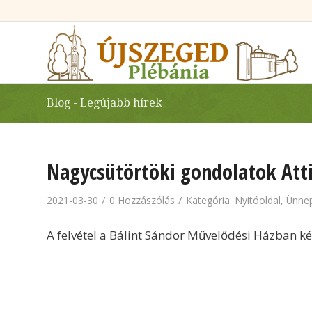
Blog - Legújabb hírek
Nagycsütörtöki gondolatok Atti
/
/
2021-03-30
0 Hozzászólás
Kategória:
Nyitóoldal
,
Ünne
A felvétel a Bálint Sándor Művelődési Házban ké