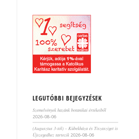
LEGUTÓBBI BEJEGYZÉSEK
Szemelvények hazánk botanikai értékeiből
2026-08-06
(Augusztus 3-tól) – Kübekháza és Tiszasziget is
Újszegedhez tartozik
2026-08-06