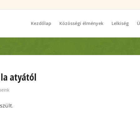
Kezdőlap
Közösségi élmények
Lelkiség
Ü
la atyától
peink
szült.