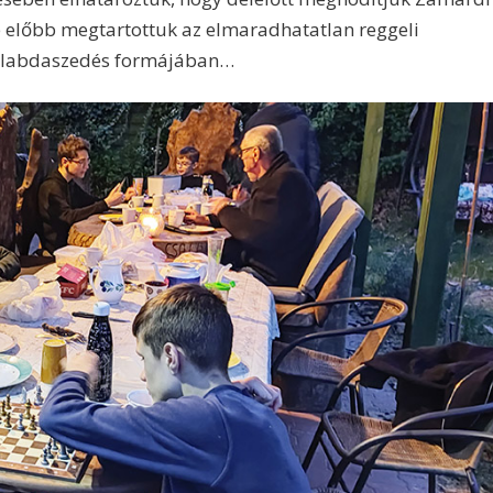
De előbb megtartottuk az elmaradhatatlan reggeli
lt labdaszedés formájában…