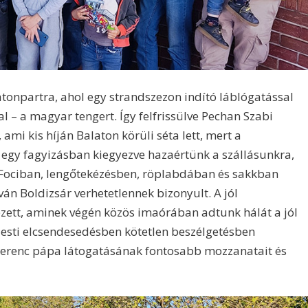
latonpartra, ahol egy strandszezon indító láblógatással
l – a magyar tengert. Így felfrissülve Pechan Szabi
ami kis híján Balaton körüli séta lett, mert a
 egy fagyizásban kiegyezve hazaértünk a szállásunkra,
s. Fociban, lengőtekézésben, röplabdában és sakkban
án Boldizsár verhetetlennek bizonyult. A jól
ett, aminek végén közös imaórában adtunk hálát a jól
z esti elcsendesedésben kötetlen beszélgetésben
– Ferenc pápa látogatásának fontosabb mozzanatait és