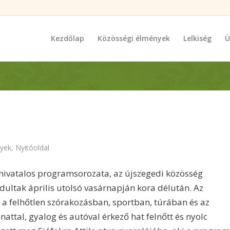
Kezdőlap
Közösségi élmények
Lelkiség
Ü
yek
,
Nyitóoldal
s hivatalos programsorozata, az újszegedi közösség
dultak április utolsó vasárnapján kora délután. Az
a a felhőtlen szórakozásban, sportban, túrában és az
vonattal, gyalog és autóval érkező hat felnőtt és nyolc