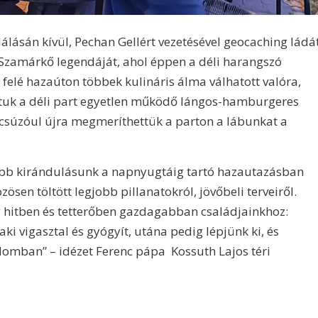
álásán kívül, Pechan Gellért vezetésével geocaching ládá
Szamárkő legendáját, ahol éppen a déli harangszó
 felé hazaúton többek kulináris álma válhatott valóra,
tuk a déli part egyetlen működő lángos-hamburgeres
úcsúzóul újra megmeríthettük a parton a lábunkat a
ebb kirándulásunk a napnyugtáig tartó hazautazásban
ösen töltött legjobb pillanatokról, jövőbeli terveiről.
g hitben és tetterőben gazdagabban családjainkhoz:
aki vigasztal és gyógyít, utána pedig lépjünk ki, és
lomban” – idézet Ferenc pápa Kossuth Lajos téri