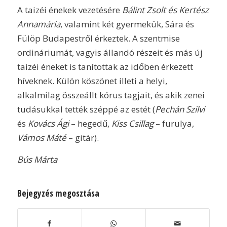
A taizéi énekek vezetésére
Bálint Zsolt és Kertész
Annamária
, valamint két gyermekük, Sára és
Fülöp Budapestről érkeztek. A szentmise
ordináriumát, vagyis állandó részeit és más új
taizéi éneket is tanítottak az időben érkezett
híveknek. Külön köszönet illeti a helyi,
alkalmilag összeállt kórus tagjait, és akik zenei
tudásukkal tették széppé az estét (
Pechán Szilvi
és
Kovács Ági
– hegedű,
Kiss Csillag
– furulya,
Vámos Máté
– gitár).
Bús Márta
Bejegyzés megosztása