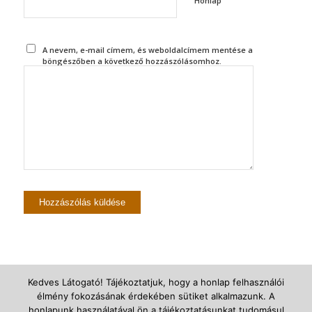
Honlap
A nevem, e-mail címem, és weboldalcímem mentése a
böngészőben a következő hozzászólásomhoz.
Kedves Látogató! Tájékoztatjuk, hogy a honlap felhasználói
élmény fokozásának érdekében sütiket alkalmazunk. A
© Újszegedi Árpádházi Szent Erzsébet Plébánia -
powered by Enfold
honlapunk használatával ön a tájékoztatásunkat tudomásul