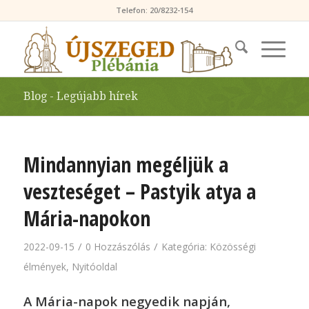
Telefon: 20/8232-154
Blog - Legújabb hírek
Mindannyian megéljük a
veszteséget – Pastyik atya a
Mária-napokon
/
/
2022-09-15
0 Hozzászólás
Kategória:
Közösségi
élmények
,
Nyitóoldal
A Mária-napok negyedik napján,