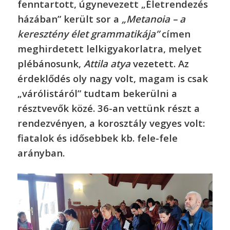
fenntartott, úgynevezett „Életrendezés
házában” került sor a
„Metanoia – a
keresztény élet grammatikája”
címen
meghirdetett lelkigyakorlatra, melyet
plébánosunk,
Attila atya
vezetett. Az
érdeklődés oly nagy volt, magam is csak
„várólistáról” tudtam bekerülni a
résztvevők közé. 36-an vettünk részt a
rendezvényen, a korosztály vegyes volt:
fiatalok és idősebbek kb. fele-fele
arányban.