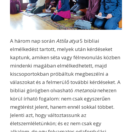
A három nap során
Attila atya
5 bibliai
elmélkedést tartott, melyek után kérdéseket
kaptunk, amiken séta vagy félrevonulás közben
mindenki magában elmélkedhetett, majd
kiscsoportokban próbáltuk megbeszélni a
válaszokat és a felmerülő további kérdéseket. A
bibliai görögben olvasható
metanoia
nehezen
körül írható fogalom: nem csak egyszerűen
megtérést jelent, hanem ennél sokkal többet.
Jelenti azt, hogy változtassunk az
életszemléletünkön; és ez nem csak egy
alkalom, de egy folyamatos odafordulási