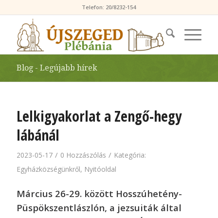
Telefon: 20/8232-154
Blog - Legújabb hírek
Lelkigyakorlat a Zengő-hegy
lábánál
/
/
2023-05-17
0 Hozzászólás
Kategória:
Egyházközségünkről
,
Nyitóoldal
Március 26-29. között Hosszúhetény-
Püspökszentlászlón, a jezsuiták által