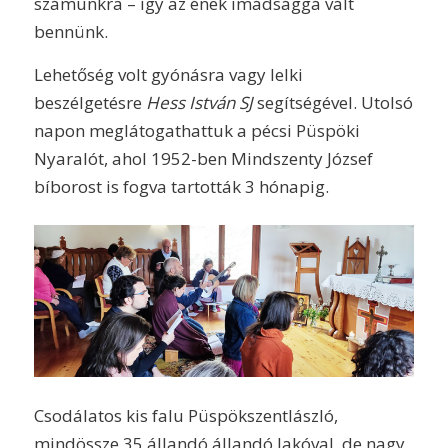
számunkra – így az ének imádsággá vált
bennünk.
Lehetőség volt gyónásra vagy lelki
beszélgetésre
Hess István SJ
segítségével. Utolsó
napon meglátogathattuk a pécsi Püspöki
Nyaralót, ahol 1952-ben Mindszenty József
bíborost is fogva tartották 3 hónapig.
Csodálatos kis falu Püspökszentlászló,
mindössze 35 állandó állandó lakóval, de nagy