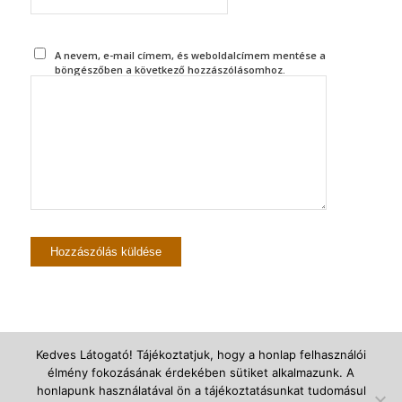
A nevem, e-mail címem, és weboldalcímem mentése a
böngészőben a következő hozzászólásomhoz.
Kedves Látogató! Tájékoztatjuk, hogy a honlap felhasználói
élmény fokozásának érdekében sütiket alkalmazunk. A
© Újszegedi Árpádházi Szent Erzsébet Plébánia -
powered by Enfold
honlapunk használatával ön a tájékoztatásunkat tudomásul