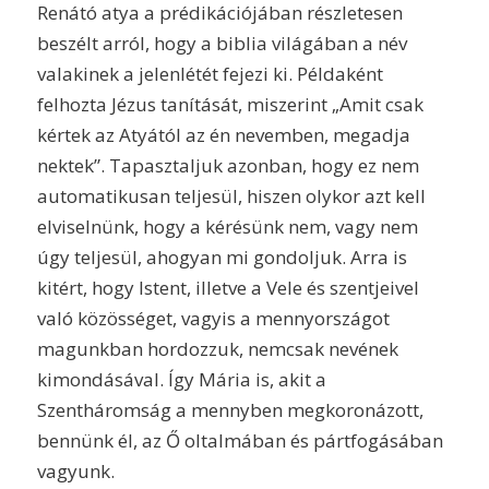
Renátó atya a prédikációjában részletesen
beszélt arról, hogy a biblia világában a név
valakinek a jelenlétét fejezi ki. Példaként
felhozta Jézus tanítását, miszerint „Amit csak
kértek az Atyától az én nevemben, megadja
nektek”. Tapasztaljuk azonban, hogy ez nem
automatikusan teljesül, hiszen olykor azt kell
elviselnünk, hogy a kérésünk nem, vagy nem
úgy teljesül, ahogyan mi gondoljuk. Arra is
kitért, hogy Istent, illetve a Vele és szentjeivel
való közösséget, vagyis a mennyországot
magunkban hordozzuk, nemcsak nevének
kimondásával. Így Mária is, akit a
Szentháromság a mennyben megkoronázott,
bennünk él, az Ő oltalmában és pártfogásában
vagyunk.