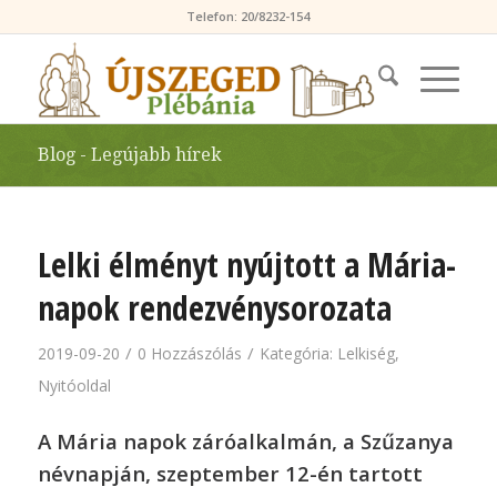
Telefon: 20/8232-154
Blog - Legújabb hírek
Lelki élményt nyújtott a Mária-
napok rendezvénysorozata
/
/
2019-09-20
0 Hozzászólás
Kategória:
Lelkiség
,
Nyitóoldal
A Mária napok záróalkalmán, a Szűzanya
névnapján, szeptember 12-én tartott