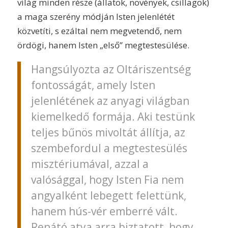
világ minden része (állatok, növények, csillagok)
a maga szerény módján Isten jelenlétét
közvetíti, s ezáltal nem megvetendő, nem
ördögi, hanem Isten „első” megtestesülése.
Hangsúlyozta az Oltáriszentség
fontosságát, amely Isten
jelenlétének az anyagi világban
kiemelkedő formája. Aki testünk
teljes bűnös mivoltát állítja, az
szembefordul a megtestesülés
misztériumával, azzal a
valósággal, hogy Isten Fia nem
angyalként lebegett felettünk,
hanem hús-vér emberré vált.
Renátó atya arra biztatott, hogy