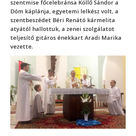
szentmise főcelebránsa Köllő Sándor a
Dóm káplánja, egyetemi lelkész volt, a
szentbeszédet Béri Renátó kármelita
atyától hallottuk, a zenei szolgálatot
teljesítő gitáros énekkart Aradi Marika
vezette.