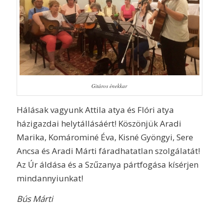
Gitáros énekkar
Hálásak vagyunk Attila atya és Flóri atya
házigazdai helytállásáért! Köszönjük Aradi
Marika, Komárominé Éva, Kisné Gyöngyi, Sere
Ancsa és Aradi Márti fáradhatatlan szolgálatát!
Az Úr áldása és a Szűzanya pártfogása kísérjen
mindannyiunkat!
Bús Márti