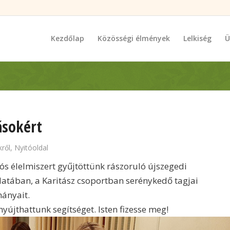
Kezdőlap
Közösségi élmények
Lelkiség
Ü
ásokért
ről
,
Nyitóoldal
s élelmiszert gyűjtöttünk rászoruló újszegedi
latában, a Karitász csoportban serénykedő tagjai
mányait.
nyújthattunk segítséget. Isten fizesse meg!