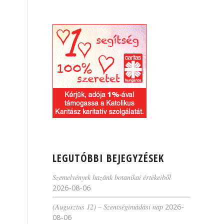
LEGUTÓBBI BEJEGYZÉSEK
Szemelvények hazánk botanikai értékeiből
2026-08-06
(Augusztus 12) – Szentségimádási nap
2026-
08-06