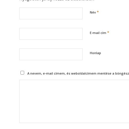
*
Név
*
E-mail cím
Honlap
A nevem, e-mail címem, és weboldalcímem mentése a böngész