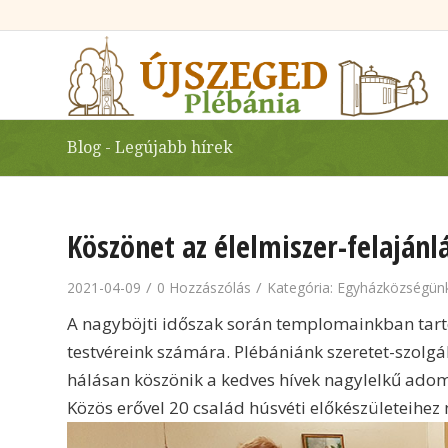
Blog - Legújabb hírek
Köszönet az élelmiszer-felajánl
/
/
2021-04-09
0 Hozzászólás
Kategória:
Egyházközségünk
A nagyböjti időszak során templomainkban tartó
testvéreink számára. Plébániánk szeretet-szolgá
hálásan köszönik a kedves hívek nagylelkű ado
Közös erővel 20 család húsvéti előkészületeihez 