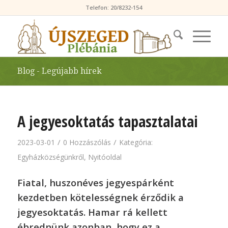
Telefon: 20/8232-154
Blog - Legújabb hírek
A jegyesoktatás tapasztalatai
/
/
2023-03-01
0 Hozzászólás
Kategória:
Egyházközségünkről
,
Nyitóoldal
Fiatal, huszonéves jegyespárként
kezdetben kötelességnek érződik a
jegyesoktatás. Hamar rá kellett
ébrednünk azonban, hogy ez a