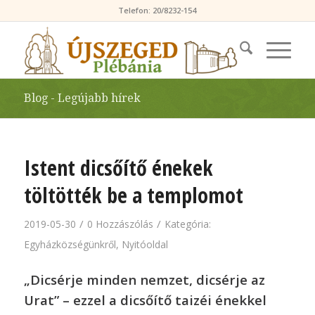
Telefon: 20/8232-154
Blog - Legújabb hírek
Istent dicsőítő énekek
töltötték be a templomot
/
/
2019-05-30
0 Hozzászólás
Kategória:
Egyházközségünkről
,
Nyitóoldal
„Dicsérje minden nemzet, dicsérje az
Urat” – ezzel a dicsőítő taizéi énekkel