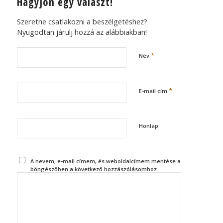
Hagyjon egy választ!
Szeretne csatlakozni a beszélgetéshez?
Nyugodtan járulj hozzá az alábbiakban!
*
Név
*
E-mail cím
Honlap
A nevem, e-mail címem, és weboldalcímem mentése a
böngészőben a következő hozzászólásomhoz.