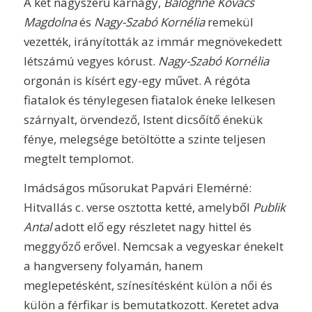
A két nagyszerű karnagy,
Baloghné Kovács
Magdolna
és
Nagy-Szabó Kornélia
remekül
vezették, irányították az immár megnövekedett
létszámú vegyes kórust.
Nagy-Szabó Kornélia
orgonán is kísért egy-egy művet. A régóta
fiatalok és ténylegesen fiatalok éneke lelkesen
szárnyalt, örvendező, Istent dicsőítő énekük
fénye, melegsége betöltötte a szinte teljesen
megtelt templomot.
Imádságos műsorukat Papvári Elemérné:
Hitvallás c. verse osztotta ketté, amelyből
Publik
Antal
adott elő egy részletet nagy hittel és
meggyőző erővel. Nemcsak a vegyeskar énekelt
a hangverseny folyamán, hanem
meglepetésként, színesítésként külön a női és
külön a férfikar is bemutatkozott. Keretet adva