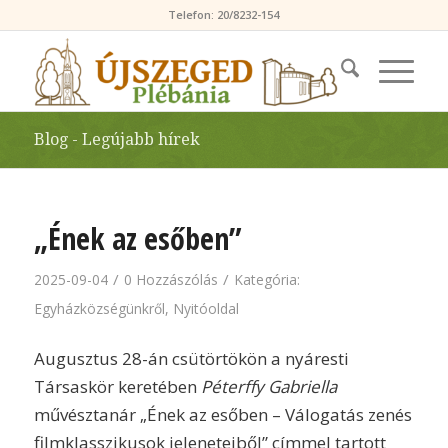
Telefon: 20/8232-154
Blog - Legújabb hírek
„Ének az esőben”
/
/
2025-09-04
0 Hozzászólás
Kategória:
Egyházközségünkről
,
Nyitóoldal
Augusztus 28-án csütörtökön a nyáresti
Társaskör keretében
Péterffy Gabriella
művésztanár „Ének az esőben – Válogatás zenés
filmklasszikusok jeleneteiből” címmel tartott