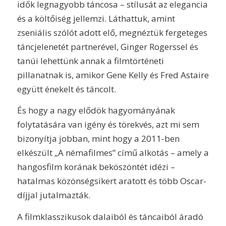
idők legnagyobb táncosa – stílusát az elegancia
és a költőiség jellemzi. Láthattuk, amint
zseniális szólót adott elő, megnéztük fergeteges
táncjelenetét partnerével, Ginger Rogerssel és
tanúi lehettünk annak a filmtörténeti
pillanatnak is, amikor Gene Kelly és Fred Astaire
együtt énekelt és táncolt.
És hogy a nagy elődök hagyományának
folytatására van igény és törekvés, azt mi sem
bizonyítja jobban, mint hogy a 2011-ben
elkészült „A némafilmes” című alkotás – amely a
hangosfilm korának beköszöntét idézi –
hatalmas közönségsikert aratott és több Oscar-
díjjal jutalmazták.
A filmklasszikusok dalaiból és táncaiból áradó