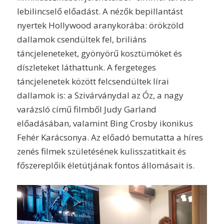
lebilincselő előadást. A nézők bepillantást
nyertek Hollywood aranykorába: örökzöld
dallamok csendültek fel, briliáns
táncjeleneteket, gyönyörű kosztümöket és
díszleteket láthattunk. A fergeteges
táncjelenetek között felcsendültek lírai
dallamok is: a Szivárványdal az Óz, a nagy
varázsló című filmből Judy Garland
előadásában, valamint Bing Crosby ikonikus
Fehér Karácsonya. Az előadó bemutatta a híres
zenés filmek születésének kulisszatitkait és
főszereplőik életútjának fontos állomásait is.