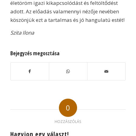
életöröm igazi kikapcsolódást és feltöltődést
adott. Az előadás valamennyi nézője nevében
köszönjük ezt a tartalmas és jó hangulatú estét!
Szita Ilona
Bejegyzés megosztása
0
HOZZÁSZÓLÁS
Hagyjon egy választ!