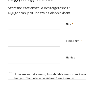
Szeretne csatlakozni a beszélgetéshez?
Nyugodtan járulj hozzá az alábbiakban!
*
Név
*
E-mail cím
Honlap
A nevem, e-mail címem, és weboldalcímem mentése a
böngészőben a következő hozzászólásomhoz.