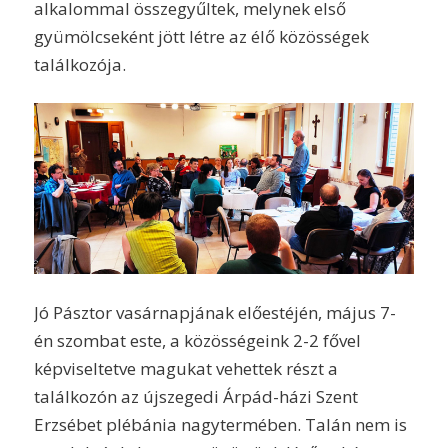
alkalommal összegyűltek, melynek első
gyümölcseként jött létre az élő közösségek
találkozója.
Jó Pásztor vasárnapjának előestéjén, május 7-
én szombat este, a közösségeink 2-2 fővel
képviseltetve magukat vehettek részt a
találkozón az újszegedi Árpád-házi Szent
Erzsébet plébánia nagytermében. Talán nem is