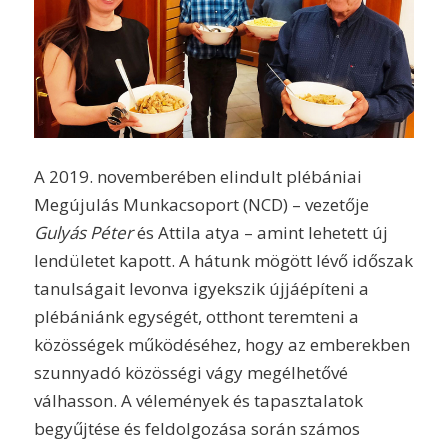
A 2019. novemberében elindult plébániai
Megújulás Munkacsoport (NCD) – vezetője
Gulyás Péter
és Attila atya – amint lehetett új
lendületet kapott. A hátunk mögött lévő időszak
tanulságait levonva igyekszik újjáépíteni a
plébániánk egységét, otthont teremteni a
közösségek működéséhez, hogy az emberekben
szunnyadó közösségi vágy megélhetővé
válhasson. A vélemények és tapasztalatok
begyűjtése és feldolgozása során számos