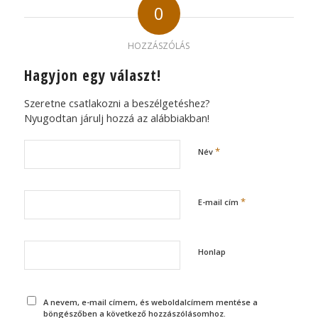
0
HOZZÁSZÓLÁS
Hagyjon egy választ!
Szeretne csatlakozni a beszélgetéshez?
Nyugodtan járulj hozzá az alábbiakban!
*
Név
*
E-mail cím
Honlap
A nevem, e-mail címem, és weboldalcímem mentése a
böngészőben a következő hozzászólásomhoz.