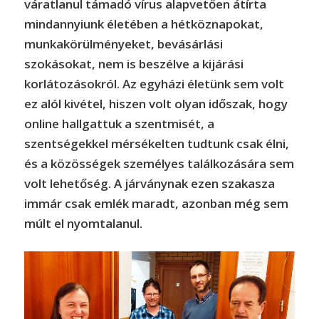
váratlanul támadó vírus alapvetően átírta
mindannyiunk életében a hétköznapokat,
munkakörülményeket, bevásárlási
szokásokat, nem is beszélve a kijárási
korlátozásokról. Az egyházi életünk sem volt
ez alól kivétel, hiszen volt olyan időszak, hogy
online hallgattuk a szentmisét, a
szentségekkel mérsékelten tudtunk csak élni,
és a közösségek személyes találkozására sem
volt lehetőség. A járványnak ezen szakasza
immár csak emlék maradt, azonban még sem
múlt el nyomtalanul.