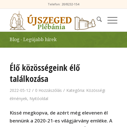
Telefon: 20/8232-154
Blog - Legújabb hírek
Élő közösségeink élő
találkozása
/
/
2022-05-12
0 Hozzászólás
Kategória:
Közösségi
élmények
,
Nyitóoldal
Kissé megkopva, de azért még elevenen él
bennünk a 2020-21-es világjárvány emléke. A