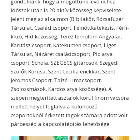
gondolnánk, hogy a mögöttünk lévő nehéz
időszak után is 20 aktív közösség képviselete
jelent meg az alkalmon (Bibliakör, Rózsafüzér
Társulat, Család csoport, Felnőttkatekézis, Férfi-
klub, Híd közösség, Teréz templom Angyalai,
Karitász csoport, Katekumen csoport, Liget
Társulat, Názáret családcsoport, Pio atya
csoport, Schola, SZEGECS gitárosok, Szegedi
Szülők Kórusa, Szent Cecília énekkar, Szent
Jeromos Csoport, Taizé-i imacsoport,
Zsolozsmások, Kardos atya közössége). A
szépen megterített asztalok körül finom vacsora
mellett helyet foglalva a különböző
csoportokból érkezett tagok számára adott volt
párbeszéd a kapcsolatépítés lehetősége.