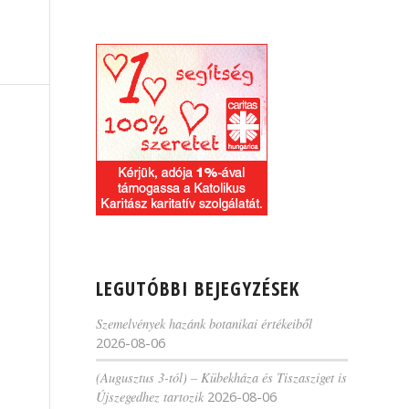
LEGUTÓBBI BEJEGYZÉSEK
Szemelvények hazánk botanikai értékeiből
2026-08-06
(Augusztus 3-tól) – Kübekháza és Tiszasziget is
Újszegedhez tartozik
2026-08-06