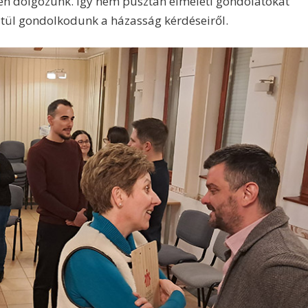
en dolgozunk. Így nem pusztán elméleti gondolatokat
ztül gondolkodunk a házasság kérdéseiről.