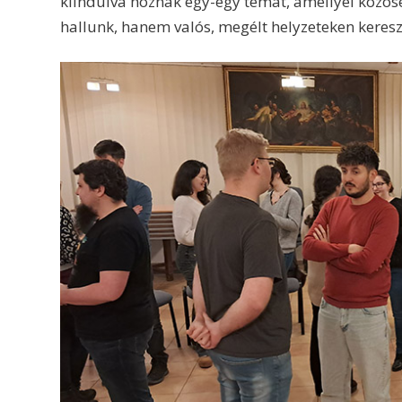
kiindulva hoznak egy-egy témát, amellyel közös
hallunk, hanem valós, megélt helyzeteken keres