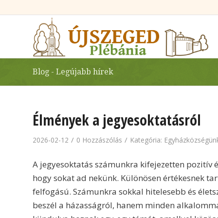
Blog - Legújabb hírek
Élmények a jegyesoktatásról
/
/
2026-02-12
0 Hozzászólás
Kategória:
Egyházközségünk
A jegyesoktatás számunkra kifejezetten pozitív é
hogy sokat ad nekünk. Különösen értékesnek tar
felfogású. Számunkra sokkal hitelesebb és élet
beszél a házasságról, hanem minden alkalommal