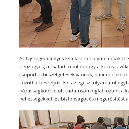
Az Újszegedi Jegyes Esték során olyan témákat é
pénzügyek, a családi minták vagy a közös jövő
csoportos beszélgetések vannak, hanem párban 
között átbeszéljük. Ezt az egész folyamatot egyf
házasságkötés előtt tudatosan foglalkozunk a k
nehézségekkel. Ez biztonságot és megerősítést a