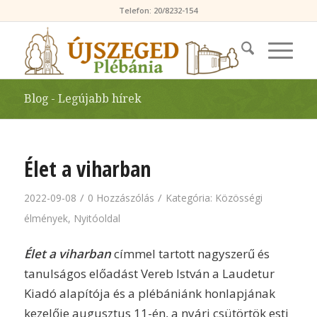
Telefon: 20/8232-154
Blog - Legújabb hírek
Élet a viharban
/
/
2022-09-08
0 Hozzászólás
Kategória:
Közösségi
élmények
,
Nyitóoldal
Élet a viharban
címmel tartott nagyszerű és
tanulságos előadást Vereb István a Laudetur
Kiadó alapítója és a plébániánk honlapjának
kezelője augusztus 11-én, a nyári csütörtök esti