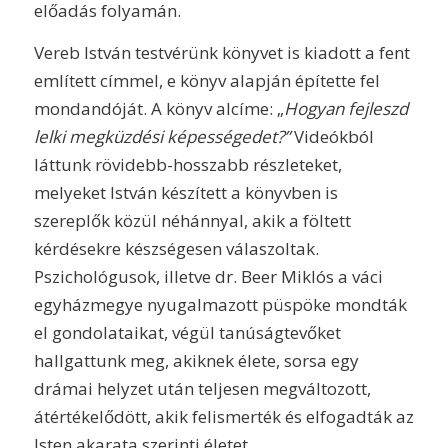
előadás folyamán.
Vereb István testvérünk könyvet is kiadott a fent
említett címmel, e könyv alapján építette fel
mondandóját. A könyv alcíme: „
Hogyan fejleszd
lelki megküzdési képességedet?”
Videókból
láttunk rövidebb-hosszabb részleteket,
melyeket István készített a könyvben is
szereplők közül néhánnyal, akik a föltett
kérdésekre készségesen válaszoltak.
Pszichológusok, illetve dr. Beer Miklós a váci
egyházmegye nyugalmazott püspöke mondták
el gondolataikat, végül tanúságtevőket
hallgattunk meg, akiknek élete, sorsa egy
drámai helyzet után teljesen megváltozott,
átértékelődött, akik felismerték és elfogadták az
Isten akarata szerinti életet.