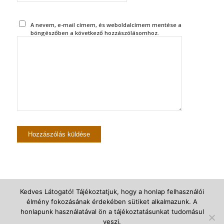
A nevem, e-mail címem, és weboldalcímem mentése a
böngészőben a következő hozzászólásomhoz.
Kedves Látogató! Tájékoztatjuk, hogy a honlap felhasználói
élmény fokozásának érdekében sütiket alkalmazunk. A
© Újszegedi Árpádházi Szent Erzsébet Plébánia -
powered by Enfold
honlapunk használatával ön a tájékoztatásunkat tudomásul
WordPress Theme
veszi.