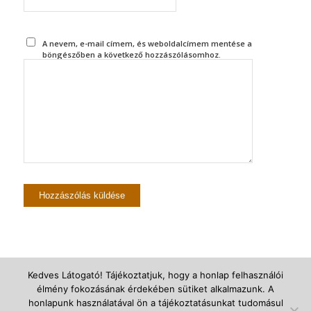
A nevem, e-mail címem, és weboldalcímem mentése a
böngészőben a következő hozzászólásomhoz.
Kedves Látogató! Tájékoztatjuk, hogy a honlap felhasználói
élmény fokozásának érdekében sütiket alkalmazunk. A
© Újszegedi Árpádházi Szent Erzsébet Plébánia -
powered by Enfold
honlapunk használatával ön a tájékoztatásunkat tudomásul