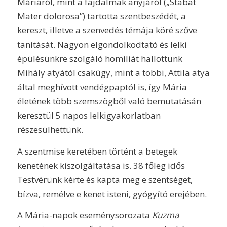
Máriáról, mint a fájdalmak anyjáról („Stabat
Mater dolorosa”) tartotta szentbeszédét, a
kereszt, illetve a szenvedés témája köré szőve
tanítását. Nagyon elgondolkodtató és lelki
épülésünkre szolgáló homíliát hallottunk
Mihály atyától csakúgy, mint a többi, Attila atya
által meghívott vendégpaptól is, így Mária
életének több szemszögből való bemutatásán
keresztül 5 napos lelkigyakorlatban
részesülhettünk.
A szentmise keretében történt a betegek
kenetének kiszolgáltatása is. 38 főleg idős
Testvérünk kérte és kapta meg e szentséget,
bízva, remélve e kenet isteni, gyógyító erejében.
A Mária-napok eseménysorozata
Kuzma