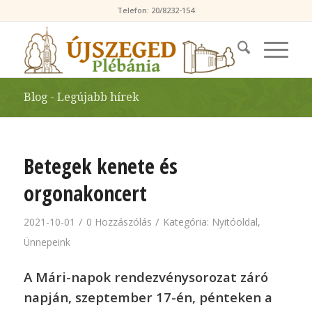
Telefon: 20/8232-154
Blog - Legújabb hírek
Betegek kenete és
orgonakoncert
/
/
2021-10-01
0 Hozzászólás
Kategória:
Nyitóoldal
,
Ünnepeink
A Mári-napok rendezvénysorozat záró
napján, szeptember 17-én, pénteken a