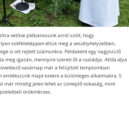
tra vetítve plébánosunk arról szólt, hogy
lyen sokféleképpen éltük meg a veszélyhelyzetben,
ge is ott rejlett számunkra. Példaként egy nagyszülő
lta meg igazán, mennyire szereti őt a családja.
Attila atya
következő vasárnap már a felújított templomban
vel emlékszünk majd ezekre a különleges alkalmakra. S
st már mindig jelen lehet az ünneplő sokaság, mint
pzeletbeli örökmécses.