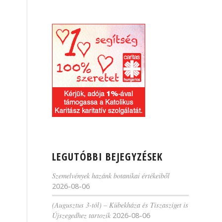
LEGUTÓBBI BEJEGYZÉSEK
Szemelvények hazánk botanikai értékeiből
2026-08-06
(Augusztus 3-tól) – Kübekháza és Tiszasziget is
Újszegedhez tartozik
2026-08-06