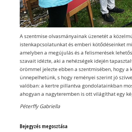
A szentmise olvasmányainak üzenetét a közelmúl
istenkapcsolatunkat és emberi kötődéseinket mi
amelyben a megújulás és a felismerések lehetősé
szavait idézte, aki a nehézségek idején tapaszta
örömmel jelezte ebben a szentmisében, hogy a 
ünnepelhetünk, s hogy reményei szerint jó szív
valóban: a kertre pillantva gondolatainkban mo
ahogyan a nagyteremben is ott világíthat egy ké
Péterffy Gabriella
Bejegyzés megosztása