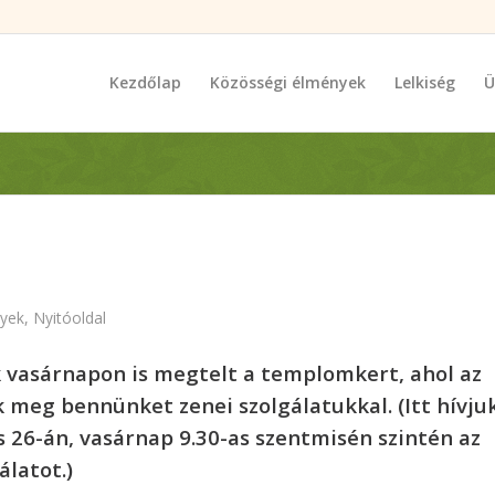
Kezdőlap
Közösségi élmények
Lelkiség
Ü
yek
,
Nyitóoldal
 vasárnapon is megtelt a templomkert, ahol az
k meg bennünket zenei szolgálatukkal. (Itt hívju
us 26-án, vasárnap 9.30-as szentmisén szintén az
gálatot.)