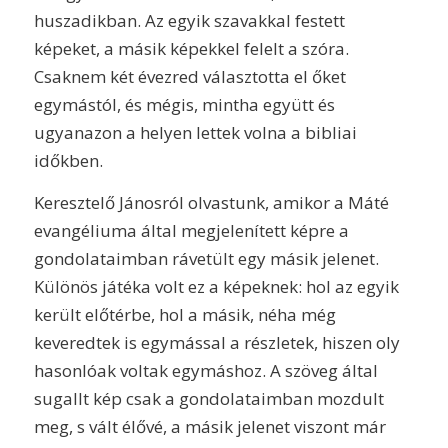
huszadikban. Az egyik szavakkal festett
képeket, a másik képekkel felelt a szóra.
Csaknem két évezred választotta el őket
egymástól, és mégis, mintha együtt és
ugyanazon a helyen lettek volna a bibliai
időkben.
Keresztelő Jánosról olvastunk, amikor a Máté
evangéliuma által megjelenített képre a
gondolataimban rávetült egy másik jelenet.
Különös játéka volt ez a képeknek: hol az egyik
került előtérbe, hol a másik, néha még
keveredtek is egymással a részletek, hiszen oly
hasonlóak voltak egymáshoz. A szöveg által
sugallt kép csak a gondolataimban mozdult
meg, s vált élővé, a másik jelenet viszont már