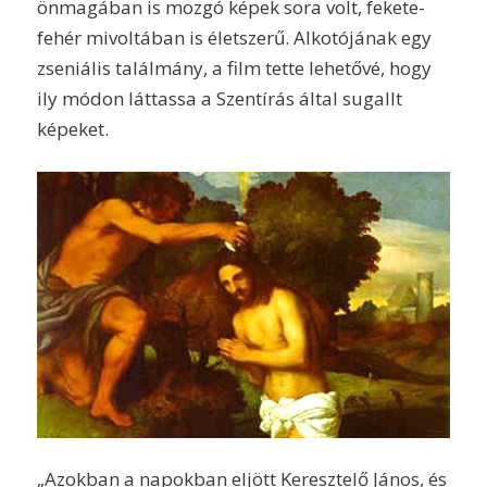
önmagában is mozgó képek sora volt, fekete-
fehér mivoltában is életszerű. Alkotójának egy
zseniális találmány, a film tette lehetővé, hogy
ily módon láttassa a Szentírás által sugallt
képeket.
„Azokban a napokban eljött Keresztelő János, és