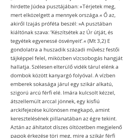
hirdette Júdea pusztájában: »Térjetek meg,
mert elközelgett a mennyek országa.« Ő az,
akiről Izajás próféta beszél: »A pusztában
kiáltónak szava: ’Készítsétek az Úr útját, és
tegyétek egyenessé ösvényeit’.« (Mt 3,2) E
gondolatra a huszadik századi művész festői
tájképpel felel, miközben vízcsobogás hangját
hallatja. Szélesen elterülő vidék tárul elénk a
dombok között kanyargó folyóval. A vízben
emberek sokasága járul egy szikár alkatú,
szigorú arcú férfi elé. Imára kulcsolt kézzel,
átszellemült arccal jönnek, egy kisfiú
arckifejezése különösen megkapó, amint
keresztelésének pillanatában az égre tekint.
Aztán az áhítatot díszes öltözetben megjelenő
papok érkezése töri meg, mire a szikár férfi