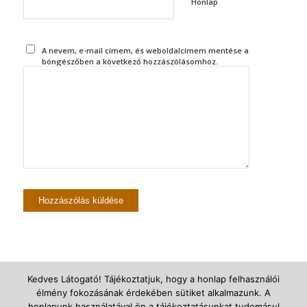
Honlap
A nevem, e-mail címem, és weboldalcímem mentése a
böngészőben a következő hozzászólásomhoz.
Kedves Látogató! Tájékoztatjuk, hogy a honlap felhasználói
élmény fokozásának érdekében sütiket alkalmazunk. A
© Újszegedi Árpádházi Szent Erzsébet Plébánia -
powered by Enfold
honlapunk használatával ön a tájékoztatásunkat tudomásul