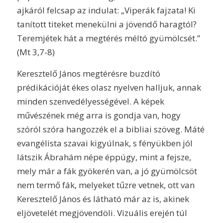
ajkáról felcsap az indulat: „Viperák fajzata! Ki
tanított titeket menekülni a jövendő haragtól?
Teremjétek hát a megtérés méltó gyümölcsét.”
(Mt 3,7-8)
Keresztelő János megtérésre buzdító
prédikációját ékes olasz nyelven halljuk, annak
minden szenvedélyességével. A képek
művészének még arra is gondja van, hogy
szóról szóra hangozzék el a bibliai szöveg. Máté
evangélista szavai kigyúlnak, s fényükben jól
látszik Ábrahám népe éppúgy, mint a fejsze,
mely már a fák gyökerén van, a jó gyümölcsöt
nem termő fák, melyeket tűzre vetnek, ott van
Keresztelő János és látható már az is, akinek
eljövetelét megjövendöli. Vizuális erején túl