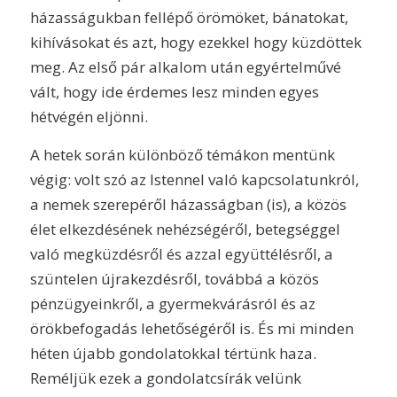
házasságukban fellépő örömöket, bánatokat,
kihívásokat és azt, hogy ezekkel hogy küzdöttek
meg. Az első pár alkalom után egyértelművé
vált, hogy ide érdemes lesz minden egyes
hétvégén eljönni.
A hetek során különböző témákon mentünk
végig: volt szó az Istennel való kapcsolatunkról,
a nemek szerepéről házasságban (is), a közös
élet elkezdésének nehézségéről, betegséggel
való megküzdésről és azzal együttélésről, a
szüntelen újrakezdésről, továbbá a közös
pénzügyeinkről, a gyermekvárásról és az
örökbefogadás lehetőségéről is. És mi minden
héten újabb gondolatokkal tértünk haza.
Reméljük ezek a gondolatcsírák velünk