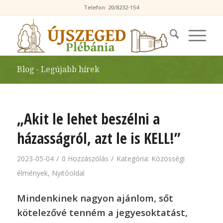
Telefon: 20/8232-154
Blog - Legújabb hírek
„Akit le lehet beszélni a
házasságról, azt le is KELL!”
/
/
2023-05-04
0 Hozzászólás
Kategória:
Közösségi
élmények
,
Nyitóoldal
Mindenkinek nagyon ajánlom, sőt
kötelezővé tenném a jegyesoktatást,