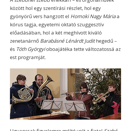
között hol egy szentírási részlet, hol egy
gyönyörű vers hangzott el
Homoki Nagy Mária
a
kórus tagja, egyetemi oktató szuggesztív
előadásában, hol a két meghívott kiváló
zenetanárnő
Barabásné Lénárdt Judit
hegedű –
és
Tóth Györgyi
oboajátéka tette változatossá az
est programját.
Ugyancsak figyelemre méltó volt a fiatal
Szabó