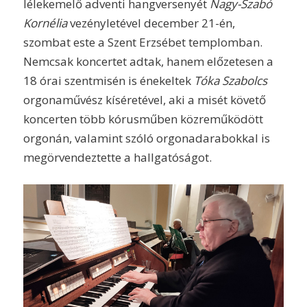
lélekemelő adventi hangversenyét
Nagy-Szabó
Kornélia
vezényletével december 21-én,
szombat este a Szent Erzsébet templomban.
Nemcsak koncertet adtak, hanem előzetesen a
18 órai szentmisén is énekeltek
Tóka Szabolcs
orgonaművész kíséretével, aki a misét követő
koncerten több kórusműben közreműködött
orgonán, valamint szóló orgonadarabokkal is
megörvendeztette a hallgatóságot.