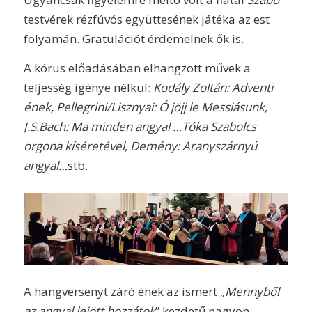
testvérek rézfúvós együttesének játéka az est
folyamán. Gratulációt érdemelnek ők is.
A kórus előadásában elhangzott művek a
teljesség igénye nélkül:
Kodály Zoltán: Adventi
ének, Pellegrini/Lisznyai: Ó jöjj le Messiásunk,
J.S.Bach: Ma minden angyal …Tóka Szabolcs
orgona kíséretével, Demény: Aranyszárnyú
angyal…
stb.
A hangversenyt záró ének az ismert „
Mennyből
az angyal
lejött hozzátok
” kezdetű nagyon