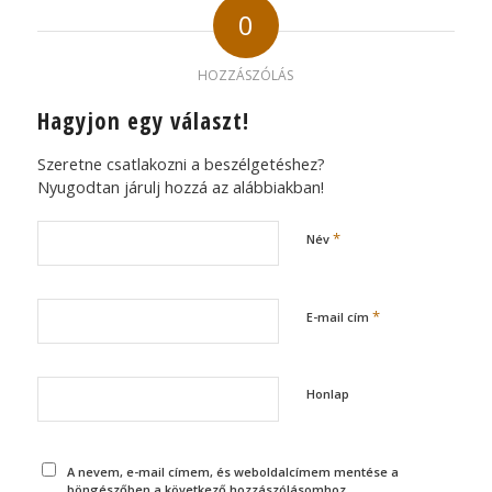
0
HOZZÁSZÓLÁS
Hagyjon egy választ!
Szeretne csatlakozni a beszélgetéshez?
Nyugodtan járulj hozzá az alábbiakban!
*
Név
*
E-mail cím
Honlap
A nevem, e-mail címem, és weboldalcímem mentése a
böngészőben a következő hozzászólásomhoz.