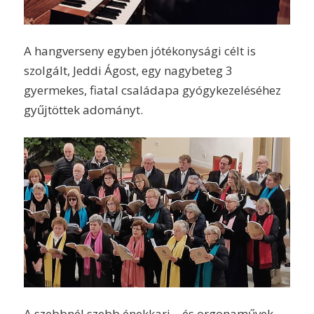
A hangverseny egyben jótékonysági célt is
szolgált, Jeddi Ágost, egy nagybeteg 3
gyermekes, fiatal családapa gyógykezeléséhez
gyűjtöttek adományt.
A szebbnél szebb énekkari – és orgonaművek