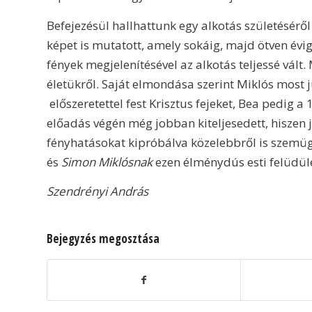
Befejezésül hallhattunk egy alkotás születéséről
képet is mutatott, amely sokáig, majd ötven évi
fények megjelenítésével az alkotás teljessé vált
életükről. Saját elmondása szerint Miklós most j
előszeretettel fest Krisztus fejeket, Bea pedig 
előadás végén még jobban kiteljesedett, hiszen 
fényhatásokat kipróbálva közelebbről is szemü
és
Simon Miklósnak
ezen élménydús esti felüdülé
Szendrényi András
Bejegyzés megosztása