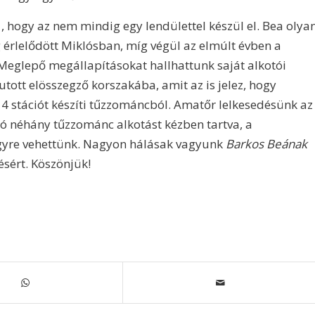
 , hogy az nem mindig egy lendülettel készül el. Bea olya
g érlelődött Miklósban, míg végül az elmúlt évben a
. Meglepő megállapításokat hallhattunk saját alkotói
utott elösszegző korszakába, amit az is jelez, hogy
a 14 stációt készíti tűzzománcból. Amatőr lelkesedésünk az
jó néhány tűzzománc alkotást kézben tartva, a
gyre vehettünk. Nagyon hálásak vagyunk
Barkos Beának
sért. Köszönjük!