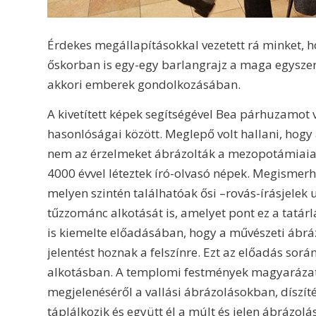
Érdekes megállapításokkal vezetett rá minket, h
őskorban is egy-egy barlangrajz a maga egysze
akkori emberek gondolkozásában.
A kivetített képek segítségével Bea párhuzamot 
hasonlóságai között. Meglepő volt hallani, hogy
nem az érzelmeket ábrázolták a mezopotámiaiak,
4000 évvel léteztek író-olvasó népek. Megismerh
melyen szintén találhatóak ősi –rovás-írásjelek
tűzzománc alkotását is, amelyet pont ez a tatár
is kiemelte előadásában, hogy a művészeti áb
jelentést hoznak a felszínre. Ezt az előadás sor
alkotásban. A templomi festmények magyarázat
megjelenéséről a vallási ábrázolásokban, dísz
táplálkozik és együtt él a múlt és jelen ábrázol