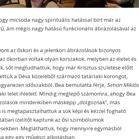
ogy micsoda nagy spirituális hatással bírt már az
rű, ám mégis nagy hatású funkcionális ábrázolásával az
vont az őskori és a jelenkori ábrázolások bizonyos
 az ókorban voltak olyan korszakok, melyben az életet és
 sőt megtudhattuk, hogy már Krisztus születése előtt
ettük a Déva közeléből származó tatárlaki korongot,
 ugyanezen időszakból. Bea bemutatta férje,
Simon Miklós
laki lelet ihletett. Mindig meglepő számomra, ahogy Bea
rázolások mindenkiben másképp „dolgoznak”, más
án is megtapasztalhattuk a sok képi és kézzel fogható
ában ízelítőt kaptunk az ősi szimbólumok
ítésekben. Megláthattuk, hogy mennyire egymásból
ása egy-egy művészi alkotásban.