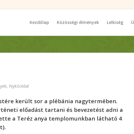
Kezdőlap
Közösségi élmények
Lelkiség
Ü
yek
,
Nyitóoldal
stére került sor a plébánia nagytermében.
éneti előadást tartani és bevezetést adni a
tette a Teréz anya templomunkban látható 4
).