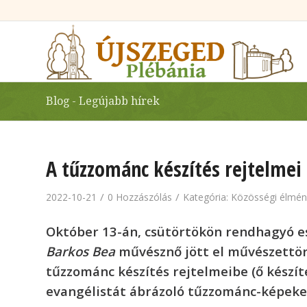
Blog - Legújabb hírek
A tűzzománc készítés rejtelmei
/
/
2022-10-21
0 Hozzászólás
Kategória:
Közösségi élmén
Október 13-án, csütörtökön rendhagyó e
Barkos Bea
művésznő jött el művészettört
tűzzománc készítés rejtelmeibe (ő készí
evangélistát ábrázoló tűzzománc-képeket