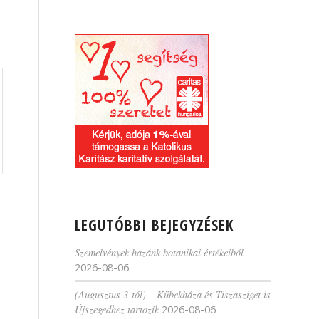
LEGUTÓBBI BEJEGYZÉSEK
Szemelvények hazánk botanikai értékeiből
2026-08-06
(Augusztus 3-tól) – Kübekháza és Tiszasziget is
Újszegedhez tartozik
2026-08-06