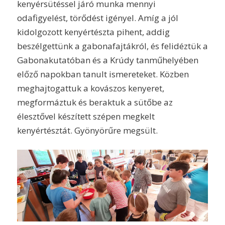
kenyérsütéssel járó munka mennyi
odafigyelést, törődést igényel. Amíg a jól
kidolgozott kenyértészta pihent, addig
beszélgettünk a gabonafajtákról, és felidéztük a
Gabonakutatóban és a Krúdy tanműhelyében
előző napokban tanult ismereteket. Közben
meghajtogattuk a kovászos kenyeret,
megformáztuk és beraktuk a sütőbe az
élesztővel készített szépen megkelt
kenyértésztát. Gyönyörűre megsült.