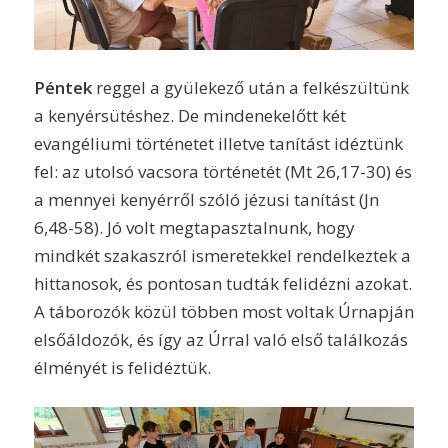
Péntek
reggel a gyülekező után a felkészültünk
a kenyérsütéshez. De mindenekelőtt két
evangéliumi történetet illetve tanítást idéztünk
fel: az utolsó vacsora történetét (Mt 26,17-30) és
a mennyei kenyérről szóló jézusi tanítást (Jn
6,48-58). Jó volt megtapasztalnunk, hogy
mindkét szakaszról ismeretekkel rendelkeztek a
hittanosok, és pontosan tudták felidézni azokat.
A táborozók közül többen most voltak Úrnapján
elsőáldozók, és így az Úrral való első találkozás
élményét is felidéztük.