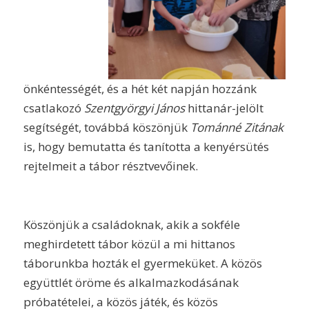
önkéntességét, és a hét két napján hozzánk
csatlakozó
Szentgyörgyi János
hittanár-jelölt
segítségét, továbbá köszönjük
Tománné Zitának
is, hogy bemutatta és tanította a kenyérsütés
rejtelmeit a tábor résztvevőinek.
Köszönjük a családoknak, akik a sokféle
meghirdetett tábor közül a mi hittanos
táborunkba hozták el gyermeküket. A közös
együttlét öröme és alkalmazkodásának
próbatételei, a közös játék, és közös