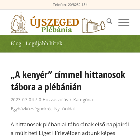
Telefon: 20/8232-154
Blog - Legújabb hírek
„A kenyér” címmel hittanosok
tábora a plébánián
/
/
2023-07-04
0 Hozzászólás
Kategória:
Egyházközségünkről
,
Nyitóoldal
A hittanosok plébániai táborának első napjairól
a múlt heti Liget Hírlevélben adtunk képes