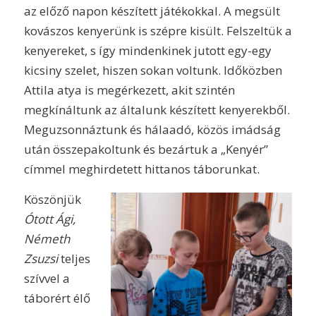
az előző napon készített játékokkal. A megsült
kovászos kenyerünk is szépre kisült. Felszeltük a
kenyereket, s így mindenkinek jutott egy-egy
kicsiny szelet, hiszen sokan voltunk. Időközben
Attila atya is megérkezett, akit szintén
megkínáltunk az általunk készített kenyerekből.
Meguzsonnáztunk és hálaadó, közös imádság
után összepakoltunk és bezártuk a „Kenyér”
címmel meghirdetett hittanos táborunkat.
Köszönjük
Ótott Ági,
Németh
Zsuzsi
teljes
szívvel a
táborért élő