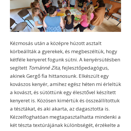
Kézmosás után a középre húzott asztalt
körbeállták a gyerekek, és megbeszéltük, hogy
kétféle kenyeret fogunk sütni. A kenyérsütésben
segített
Tománné Zita,
fejlesztőpedagógus,
akinek Gergő fia hittanosunk. Elkészült egy
kovászos kenyér, amihez egész héten mi érleltük
a kovászt, és sütöttünk egy élesztővel készített
kenyeret is. Közösen kimértük és összeállítottuk
a tésztákat, és aki akarta, az dagasztotta is.
Kézzelfoghatóan megtapasztalhatta mindenki a
két tészta textúrájának különbségét, érzékelte a