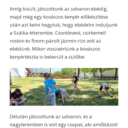
Amíg kisült, játszottunk az udvaron ebédig,
majd még egy kovászos kenyér előkészítése
után azt kelni hagytuk, hogy ebédelni induljunk
a Szálka étterembe. Csontlevest, csirkemell
roston és finom párolt jázmin rizs volt az
ebédünk. Mikor visszaértünk a kovászos
kenyértészta is bekerült a sütőbe.
Délután játszottunk az udvaron, és a
nagyteremben is volt egy csapat, aki amőbázott