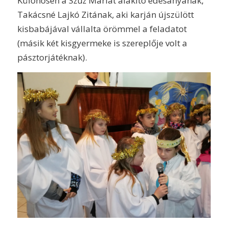
Különösen a Szűz Máriát alakító édesanyának,
Takácsné Lajkó Zitának, aki karján újszülött
kisbabájával vállalta örömmel a feladatot
(másik két kisgyermeke is szereplője volt a
pásztorjátéknak).