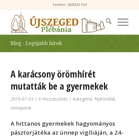
Telefon: 20/8232-154
Blog - Legújabb hírek
A karácsony örömhírét
mutatták be a gyermekek
/
/
2019-01-03
0 Hozzászólás
Kategória:
Nyitóoldal
,
Ünnepeink
A hittanos gyermekek hagyományos
pásztorjátéka az ünnep vigíliáján, a 24-