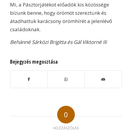
Mi, a Pásztorjátékot előadók kis közössége
bízunk benne, hogy örömöt szereztünk és
átadhattuk karácsony örömhírét a jelenlévő
családoknak.
Behánné Sárközi Brigitta és Gál Viktorné Ili
Bejegyzés megosztása
0
HOZZÁSZÓLÁS