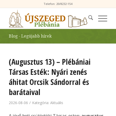
Telefon: 20/8232-154
Blog - Legújabb hírek
(Augusztus 13) – Plébániai
Társas Esték: Nyári zenés
áhitat Orcsik Sándorral és
barátaival
/
2026-08-06
Kategória:
Aktuális
A jövő heti csütörtöki Társas-esten;
augusztus