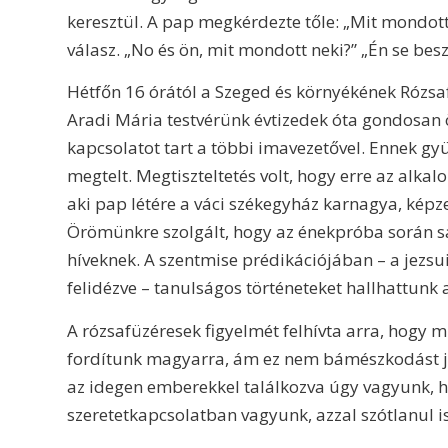
keresztül. A pap megkérdezte tőle: „Mit mondott 
válasz. „No és ön, mit mondott neki?” „Én se besz
Hétfőn 16 órától a Szeged és környékének Rózsaf
Aradi Mária testvérünk évtizedek óta gondosan
kapcsolatot tart a többi imavezetővel. Ennek g
megtelt. Megtiszteltetés volt, hogy erre az al
aki pap létére a váci székegyház karnagya, képze
Örömünkre szolgált, hogy az énekpróba során s
híveknek. A szentmise prédikációjában – a jezsu
felidézve – tanulságos történeteket hallhattunk a
A rózsafüzéresek figyelmét felhívta arra, hogy m
fordítunk magyarra, ám ez nem bámészkodást je
az idegen emberekkel találkozva úgy vagyunk, ho
szeretetkapcsolatban vagyunk, azzal szótlanul 