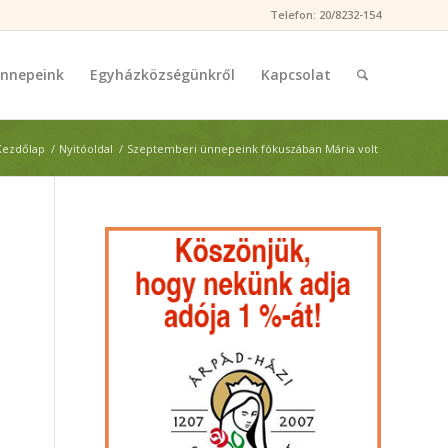
Telefon: 20/8232-154
nnepeink
Egyházközségünkről
Kapcsolat
Kezdőlap
/
Nyitóoldal
/
Szeptemberi ünnepeink fókuszában Mária volt