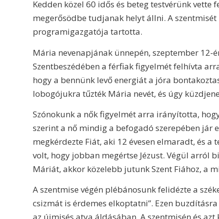
Kedden közel 60 idős és beteg testvérünk vette 
megerősödbe tudjanak helyt állni. A szentmisét
programigazgatója tartotta.
Mária nevenapjának ünnepén, szeptember 12-é
Szentbeszédében a férfiak figyelmét felhívta ar
hogy a bennünk levő energiát a jóra bontakoztas
lobogójukra tűzték Mária nevét, és úgy küzdjene
Szónokunk a nők figyelmét arra irányította, ho
szerint a nő mindig a befogadó szerepében jár e
megkérdezte Fiát, aki 12 évesen elmaradt, és a 
volt, hogy jobban megértse Jézust. Végül arról b
Máriát, akkor közelebb jutunk Szent Fiához, a m
A szentmise végén plébánosunk felidézte a szék
csizmát is érdemes elkoptatni”. Ezen buzdításr
az újmisés atya áldásában. A szentmisén és azt 