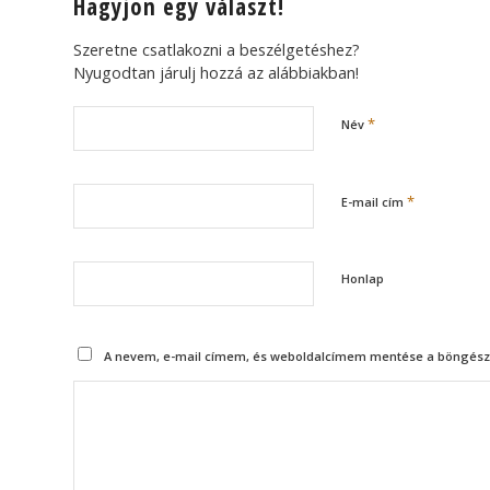
Hagyjon egy választ!
Szeretne csatlakozni a beszélgetéshez?
Nyugodtan járulj hozzá az alábbiakban!
*
Név
*
E-mail cím
Honlap
A nevem, e-mail címem, és weboldalcímem mentése a böngész