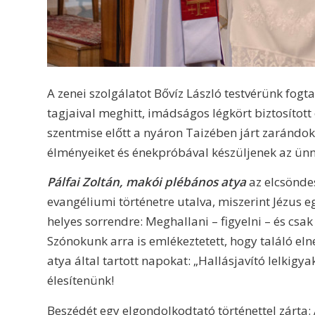
A zenei szolgálatot Bővíz László testvérünk fogta
tagjaival meghitt, imádságos légkört biztosított
szentmise előtt a nyáron Taizében járt zarándok
élményeiket és énekpróbával készüljenek az ünn
Pálfai Zoltán, makói plébános atya
az elcsöndes
evangéliumi történetre utalva, miszerint Jézus 
helyes sorrendre: Meghallani – figyelni – és csak
Szónokunk arra is emlékeztetett, hogy találó eln
atya által tartott napokat: „Hallásjavító lelkigya
élesítenünk!
Beszédét egy elgondolkodtató történettel zárt