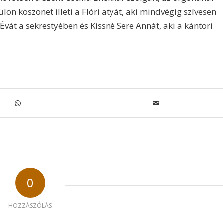
lön köszönet illeti a Flóri atyát, aki mindvégig szívesen
vát a sekrestyében és Kissné Sere Annát, aki a kántori
0
HOZZÁSZÓLÁS