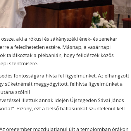
 össze, aki a rókusi és zákányszéki ének- és zenekar
 erre a feledhetetlen estére. Másnap, a vasárnapi
ok találkoztak a plébánián, hogy felidézzék közös
epi szentmisére.
edés fontosságára hívta fel figyelmünket. Az elhangzott
egy süketnémát meggyógyított, felhívta figyelmünket a
 utána szólni!
evezéssel illettük annak idején Újszegeden Sávai János
korlat”. Bizony, ezt a belső hallásunkat szüntelenül kell
a: Az öregember mozdulatlanul ült a templomban órákon