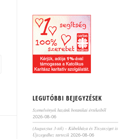
LEGUTÓBBI BEJEGYZÉSEK
Szemelvények hazánk botanikai értékeiből
2026-08-06
(Augusztus 3-tól) – Kübekháza és Tiszasziget is
Újszegedhez tartozik
2026-08-06