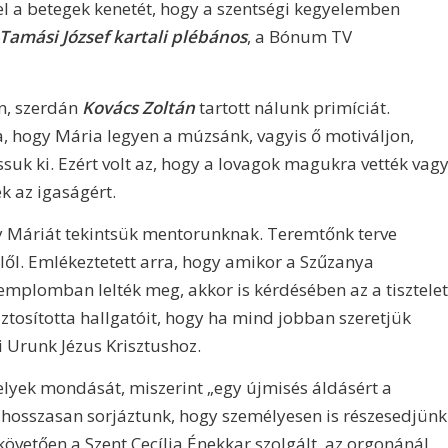
fel a betegek kenetét, hogy a szentségi kegyelemben
Tamási József kartali plébános
, a Bónum TV
n, szerdán
Kovács Zoltán
tartott nálunk primíciát.
ra, hogy Mária legyen a múzsánk, vagyis ő motiváljon,
suk ki. Ezért volt az, hogy a lovagok magukra vették vag
k az igaságért.
gy Máriát tekintsük mentorunknak. Teremtőnk terve
lől. Emlékeztetett arra, hogy amikor a Szűzanya
templomban lelték meg, akkor is kérdésében az a tisztelet
iztosította hallgatóit, hogy ha mind jobban szeretjük
i Urunk Jézus Krisztushoz.
elyek mondását, miszerint „egy újmisés áldásért a
a hosszasan sorjáztunk, hogy személyesen is részesedjünk
követően a Szent Cecília Énekkar szolgált, az orgonánál