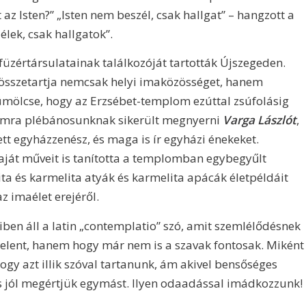
az Isten?” „Isten nem beszél, csak hallgat” – hangzott a
élek, csak hallgatok”.
üzértársulatainak találkozóját tartották Újszegeden.
 összetartja nemcsak helyi imaközösséget, hanem
yümölcse, hogy az Erzsébet-templom ezúttal zsúfolásig
kalomra plébánosunknak sikerült megnyerni
Varga Lászlót
,
tt egyházzenész, és maga is ír egyházi énekeket.
aját műveit is tanította a templomban egybegyűlt
ita és karmelita atyák és karmelita apácák életpéldáit
z imaélet erejéről.
iben áll a latin „contemplatio” szó, amit szemlélődésnek
lent, hanem hogy már nem is a szavak fontosak. Miként
gy azt illik szóval tartanunk, ám akivel bensőséges
is jól megértjük egymást. Ilyen odaadással imádkozzunk!