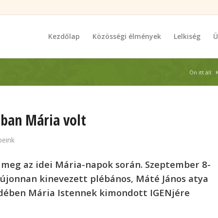
Kezdőlap
Közösségi élmények
Lelkiség
Ü
Ön itt áll:
ban Mária volt
peink
 meg az idei Mária-napok során. Szeptember 8-
 újonnan kinevezett plébános, Máté János atya
zédében Mária Istennek kimondott IGENjére