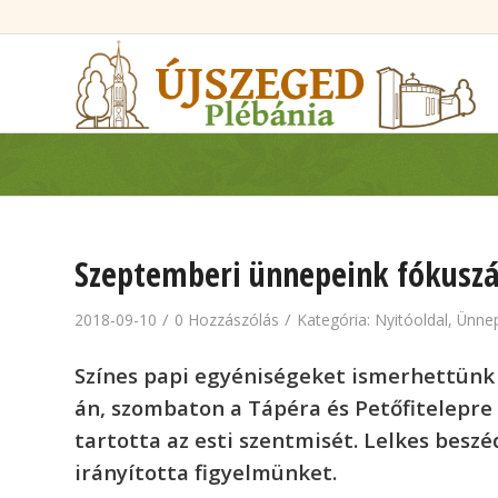
Szeptemberi ünnepeink fókuszá
/
/
2018-09-10
0 Hozzászólás
Kategória:
Nyitóoldal
,
Ünne
Színes papi egyéniségeket ismerhettünk
án, szombaton a Tápéra és Petőfitelepre
tartotta az esti szentmisét. Lelkes bes
irányította figyelmünket.