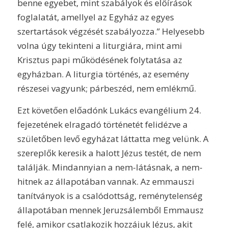
benne egyebet, mint szabályok és előírások
foglalatát, amellyel az Egyház az egyes
szertartások végzését szabályozza.” Helyesebb
volna úgy tekinteni a liturgiára, mint ami
Krisztus papi működésének folytatása az
egyházban. A liturgia történés, az esemény
részesei vagyunk; párbeszéd, nem emlékmű.
Ezt követően előadónk Lukács evangélium 24.
fejezetének elragadó történetét felidézve a
születőben levő egyházat láttatta meg velünk. A
szereplők keresik a halott Jézus testét, de nem
találják. Mindannyian a nem-látásnak, a nem-
hitnek az állapotában vannak. Az emmauszi
tanítványok is a csalódottság, reménytelenség
állapotában mennek Jeruzsálemből Emmausz
felé, amikor csatlakozik hozzájuk Jézus, akit