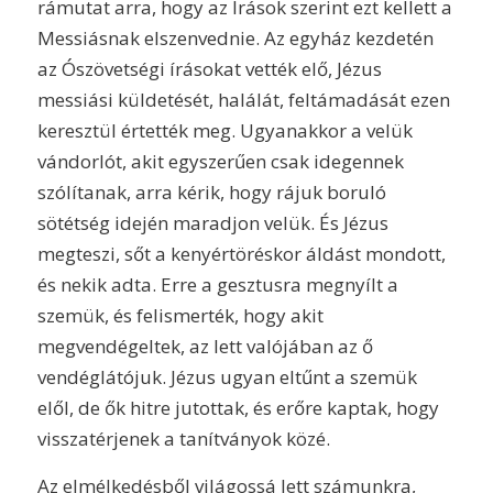
rámutat arra, hogy az Írások szerint ezt kellett a
Messiásnak elszenvednie. Az egyház kezdetén
az Ószövetségi írásokat vették elő, Jézus
messiási küldetését, halálát, feltámadását ezen
keresztül értették meg. Ugyanakkor a velük
vándorlót, akit egyszerűen csak idegennek
szólítanak, arra kérik, hogy rájuk boruló
sötétség idején maradjon velük. És Jézus
megteszi, sőt a kenyértöréskor áldást mondott,
és nekik adta. Erre a gesztusra megnyílt a
szemük, és felismerték, hogy akit
megvendégeltek, az lett valójában az ő
vendéglátójuk. Jézus ugyan eltűnt a szemük
elől, de ők hitre jutottak, és erőre kaptak, hogy
visszatérjenek a tanítványok közé.
Az elmélkedésből világossá lett számunkra,