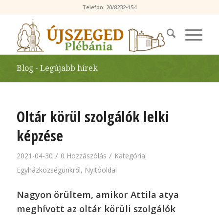
Telefon: 20/8232-154
Blog - Legújabb hírek
Oltár körül szolgálók lelki
képzése
/
/
2021-04-30
0 Hozzászólás
Kategória:
Egyházközségünkről
,
Nyitóoldal
Nagyon örültem, amikor Attila atya
meghívott az oltár körüli szolgálók