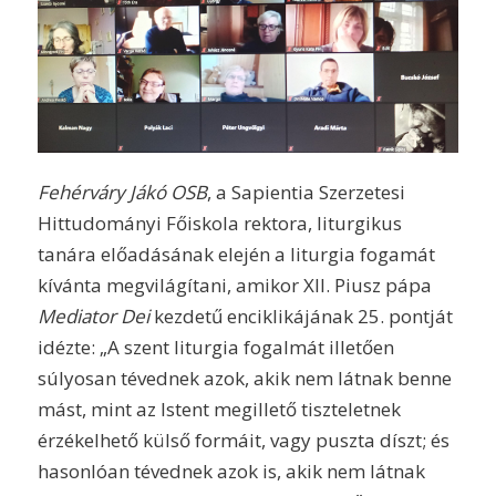
Fehérváry Jákó OSB
, a Sapientia Szerzetesi
Hittudományi Főiskola rektora, liturgikus
tanára előadásának elején a liturgia fogamát
kívánta megvilágítani, amikor XII. Piusz pápa
Mediator Dei
kezdetű enciklikájának 25. pontját
idézte: „A szent liturgia fogalmát illetően
súlyosan tévednek azok, akik nem látnak benne
mást, mint az Istent megillető tiszteletnek
érzékelhető külső formáit, vagy puszta díszt; és
hasonlóan tévednek azok is, akik nem látnak