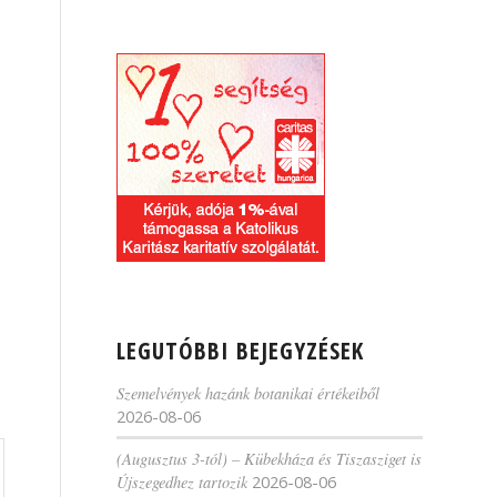
LEGUTÓBBI BEJEGYZÉSEK
Szemelvények hazánk botanikai értékeiből
2026-08-06
(Augusztus 3-tól) – Kübekháza és Tiszasziget is
Újszegedhez tartozik
2026-08-06