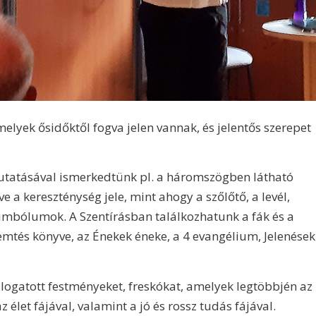
elyek ősidőktől fogva jelen vannak, és jelentős szerepet
tatásával ismerkedtünk pl. a háromszögben látható
e a kereszténység jele, mint ahogy a szőlőtő, a levél,
zimbólumok. A Szentírásban találkozhatunk a fák és a
emtés könyve, az Énekek éneke, a 4 evangélium, Jelenések
ogatott festményeket, freskókat, amelyek legtöbbjén az
élet fájával, valamint a jó és rossz tudás fájával.