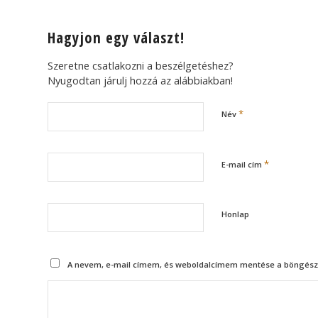
Hagyjon egy választ!
Szeretne csatlakozni a beszélgetéshez?
Nyugodtan járulj hozzá az alábbiakban!
*
Név
*
E-mail cím
Honlap
A nevem, e-mail címem, és weboldalcímem mentése a böngész