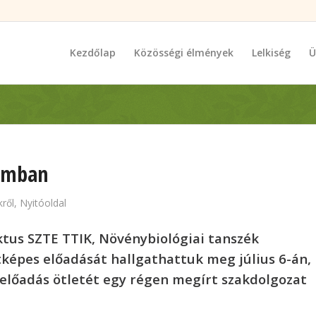
Kezdőlap
Közösségi élmények
Lelkiség
Ü
omban
ről
,
Nyitóoldal
tus SZTE TTIK, Növénybiológiai tanszék
képes előadását hallgathattuk meg július 6-án,
 előadás ötletét egy régen megírt szakdolgozat