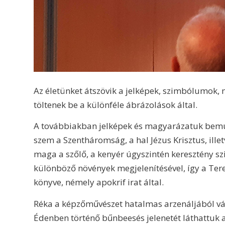
Az életünket átszövik a jelképek, szimbólumok, m
töltenek be a különféle ábrázolások által.
A továbbiakban jelképek és magyarázatuk bemu
szem a Szentháromság, a hal Jézus Krisztus, illetv
maga a szőlő, a kenyér úgyszintén keresztény s
különböző növények megjelenítésével, így a Ter
könyve, némely apokrif irat által.
Réka a képzőművészet hatalmas arzenáljából vál
Édenben történő bűnbeesés jelenetét láthattuk az 