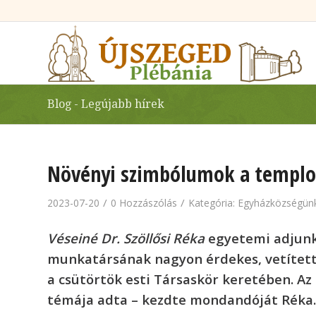
Blog - Legújabb hírek
Növényi szimbólumok a templ
/
/
2023-07-20
0 Hozzászólás
Kategória:
Egyházközségünk
Véseiné Dr. Szöllősi Réka
egyetemi adjunk
munkatársának nagyon érdekes, vetített
a csütörtök esti Társaskör keretében. Az
témája adta – kezdte mondandóját Réka.