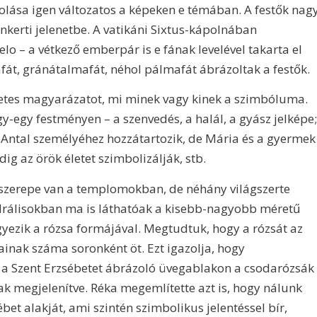
zolása igen változatos a képeken e témában. A festők nag
enkerti jelenetbe. A vatikáni Sixtus-kápolnában
lo – a vétkező emberpár is e fának levelével takarta el
át, gránátalmafát, néhol pálmafát ábrázoltak a festők.
etes magyarázatot, mi minek vagy kinek a szimbóluma.
gy-egy festményen – a szenvedés, a halál, a gyász jelképe;
nt Antal személyéhez hozzátartozik, de Mária és a gyermek
dig az örök életet szimbolizálják, stb.
s szerepe van a templomokban, de néhány világszerte
edrálisokban ma is láthatóak a kisebb-nagyobb méretű
yezik a rózsa formájával. Megtudtuk, hogy a rózsát az
inak száma soronként öt. Ezt igazolja, hogy
a Szent Erzsébetet ábrázoló üvegablakon a csodarózsák
ak megjelenítve. Réka megemlítette azt is, hogy nálunk
bet alakját, ami szintén szimbolikus jelentéssel bír,