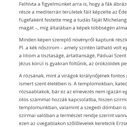
Felhívta a figyelmünket arra is, hogy a fák ábrá
része a mediterrán területek fáit képzelte az Éd
fügefaként festette meg a tudás fáját Michelange
magát –, míg általában a képek többségén almaf
Minden képen szereplő növényről kaptunk részl
Pl. a kék nőszirom – amely szintén látható volt e
a liliom a tisztaságé, ártatlanságé, Páduai Sze
Jézus körül is gyakran föltűnik, az örökzöldek pe
A rózsának, mint a virágok királynőjének fonto
ismert szent életében is. A templomokban, kat
rózsaablakok, bár ez az elnevezés nem igazán eg
ötös számmal hozzák kapcsolatba, hiszen szirma
templomunkban, valamint a szegedi dómban is 
szirmai valóban a természet rendje szerint vann
ezen az üvegablakon szőlőlevelek keretezik Erzsé