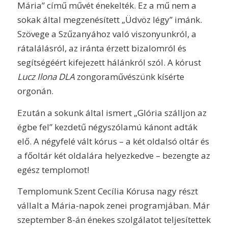
Mária” című művét énekelték. Ez a mű nem a
sokak által megzenésített „Üdvöz légy” imánk.
Szövege a Szűzanyához való viszonyunkról, a
rátalálásról, az iránta érzett bizalomról és
segítségéért kifejezett hálánkról szól. A kórust
Lucz Ilona DLA
zongoraművészünk kísérte
orgonán.
Ezután a sokunk által ismert „Glória szálljon az
égbe fel” kezdetű négyszólamú kánont adták
elő. A négyfelé vált kórus – a két oldalsó oltár és
a főoltár két oldalára helyezkedve – bezengte az
egész templomot!
Templomunk Szent Cecília Kórusa nagy részt
vállalt a Mária-napok zenei programjában. Már
szeptember 8-án énekes szolgálatot teljesítettek