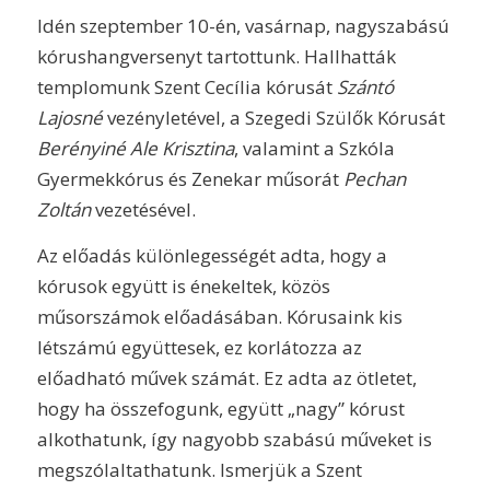
Idén szeptember 10-én, vasárnap, nagyszabású
kórushangversenyt tartottunk. Hallhatták
templomunk Szent Cecília kórusát
Szántó
Lajosné
vezényletével, a Szegedi Szülők Kórusát
Berényiné Ale Krisztina
, valamint a Szkóla
Gyermekkórus és Zenekar műsorát
Pechan
Zoltán
vezetésével.
Az előadás különlegességét adta, hogy a
kórusok együtt is énekeltek, közös
műsorszámok előadásában. Kórusaink kis
létszámú együttesek, ez korlátozza az
előadható művek számát. Ez adta az ötletet,
hogy ha összefogunk, együtt „nagy” kórust
alkothatunk, így nagyobb szabású műveket is
megszólaltathatunk. Ismerjük a Szent