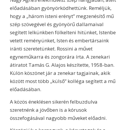
előadásában gyönyörködhettünk. Reméljük,
hogy a „három isteni erényt” megzenésítő mű
szép szövegével és gyönyörű dallamaival
segített lelkünkben fölkelteni hitünket, Istenbe
vetett reményünket, Isten és embertársaink
iránti szeretetünket. Rossini a művet
egyneműkarra és zongorára írta. A zenekari
átiratot Tamás G. Alajos készítette, 1958-ban.
Külön köszönet jár a zenekar tagjainak, akik
között most több „külső” kolléga segített a mű
előadásában.
A közös éneklésen sikerén felbuzdulva
szeretnénk a jövőben is a kórusok
összefogásával nagyobb műveket előadni.