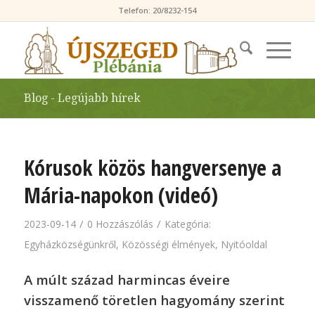
Telefon: 20/8232-154
Blog - Legújabb hírek
Kórusok közös hangversenye a
Mária-napokon (videó)
/
/
2023-09-14
0 Hozzászólás
Kategória:
Egyházközségünkről
,
Közösségi élmények
,
Nyitóoldal
A múlt század harmincas éveire
visszamenő töretlen hagyomány szerint