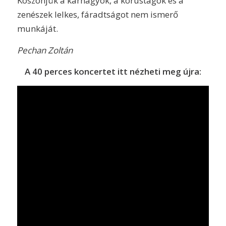
Köszönjük a karnagyok, a kórustagok és a
zenészek lelkes, fáradtságot nem ismerő
munkáját.
Pechan Zoltán
A 40 perces koncertet itt nézheti meg újra: