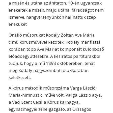
a misén és utána az áhítaton. 10-én ugyancsak
énekeltek a misén, majd utána, fáradságot nem
ismerve, hangversenyünkön hallhattuk szép
éneküket
Önálló műsorukat Kodály Zoltán Ave Mária
című kórusművével kezdték. Kodály már fiatal
korában több Ave Mariát komponált különböző
előadóegyüttesekre. A kéziratos partitúrákból
tudjuk, hogy a mű 1898 októberében, tehát
még Kodály nagyszombati diákkorában
keletkezett.
A kórus második műsorszáma Varga László:
Mária-himnusz c. műve volt. Varga László atya,
a Váci Szent Cecília Kórus karnagya,
egyházmegyei zeneigazgató, az Országos