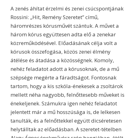
A zenés áhítat érzelmi és zenei csúcspontjának
Rossini: „Hit, Remény Szeretet” című,
háromrészes kórusművét szántuk. A művet a
három kórus együttesen adta elő a zenekar
közreműködésével. Előadásának célja volt a
kórusok összefogása, közös zenei élmény
átélése és átadása a közösségnek. Komoly,
nehéz feladatot adott a kórusoknak, de a mű
szépsége megérte a fáradtságot. Fontosnak
tartom, hogy a kis szkóla-énekesek a zsoltárok
mellett néha nagyobb, felnőttesebb műveket is
énekeljenek. Számukra igen nehéz feladatot
jelentett már a mű hosszúsága is, de lelkesen
tanulták, és a felnőttekkel együtt dicséretesen
helytálltak az előadásban. A szeretet-tételben
Nagy Ágnes
énekművész szép hangjában, átélt