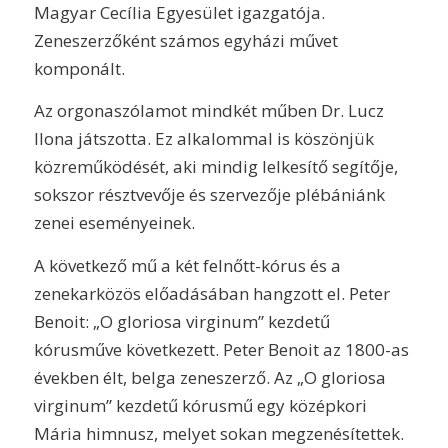
Magyar Cecília Egyesület igazgatója.
Zeneszerzőként számos egyházi művet
komponált.
Az orgonaszólamot mindkét műben Dr. Lucz
Ilona játszotta. Ez alkalommal is köszönjük
közreműködését, aki mindig lelkesítő segítője,
sokszor résztvevője és szervezője plébániánk
zenei eseményeinek.
A következő mű a két felnőtt-kórus és a
zenekarközös előadásában hangzott el. Peter
Benoit: „O gloriosa virginum” kezdetű
kórusműve következett. Peter Benoit az 1800-as
években élt, belga zeneszerző. Az „O gloriosa
virginum” kezdetű kórusmű egy középkori
Mária himnusz, melyet sokan megzenésítettek.