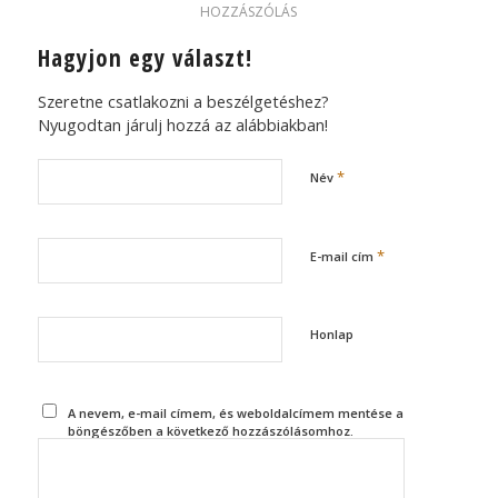
HOZZÁSZÓLÁS
Hagyjon egy választ!
Szeretne csatlakozni a beszélgetéshez?
Nyugodtan járulj hozzá az alábbiakban!
*
Név
*
E-mail cím
Honlap
A nevem, e-mail címem, és weboldalcímem mentése a
böngészőben a következő hozzászólásomhoz.