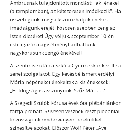
Ambrusnak tulajdonított mondást: „aki énekel
(a templomban), az kétszeresen imádkozik”. Ha
összefogunk, megsokszorozhatjuk énekes
imádságunk erejét, közösen szebben zeng az
Isten-dicséret! Úgy véljük, szeptember 10-én
este igazán nagy élményt adhattunk
nagykórusunk zengő énekével!
A szentmise után a Szkóla Gyermekkar kezdte a
zenei szolgálatot. Egy kevésbé ismert erdélyi
Mária-népéneket énekeltek a kis énekesek:
„Boldogságos asszonyunk, Szűz Mária…”
A Szegedi Szülők Kórusa évek óta plébániánkon
tartja próbáit. Szívesen vesznek részt plébániai
közösségünk rendezvényein, énekükkel
színesítve azokat. Először Wolf Péter „Ave