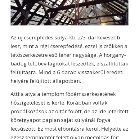
Az új cserépfedés súlya kb. 2/3-dal kevesebb
lesz, mint a régi cserépfedésé, ezzel is csökken a
tetőszerkezetre eső teher nagysága. A horgany-
bádog tetőbevilágítókat leszedték, elszállították
felújításra. Mind a 6 darab visszakerül eredeti
helyére felújított állapotban.
Attila atya a templom födémszerkezetének
hőszigetelését is kérte. Korábban voltak
próbálkozások az oltár fölött, de az ide leterített
kőzetgyapot paplan saját súlyánál fogva
lecsúszott. Ez most elbontásra kerül. Helyette az
egész templomtér felett olyan megoldás fog