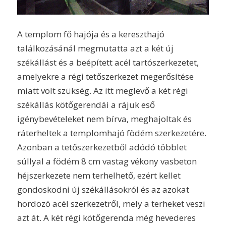
A templom fő hajója és a kereszthajó
találkozásánál megmutatta azt a két új
székállást és a beépített acél tartószerkezetet,
amelyekre a régi tetőszerkezet megerősítése
miatt volt szükség. Az itt meglevő a két régi
székállás kötőgerendái a rájuk eső
igénybevételeket nem bírva, meghajoltak és
ráterheltek a templomhajó födém szerkezetére.
Azonban a tetőszerkezetből adódó többlet
súllyal a födém 8 cm vastag vékony vasbeton
héjszerkezete nem terhelhető, ezért kellet
gondoskodni új székállásokról és az azokat
hordozó acél szerkezetről, mely a terheket veszi
azt át. A két régi kötőgerenda még hevederes