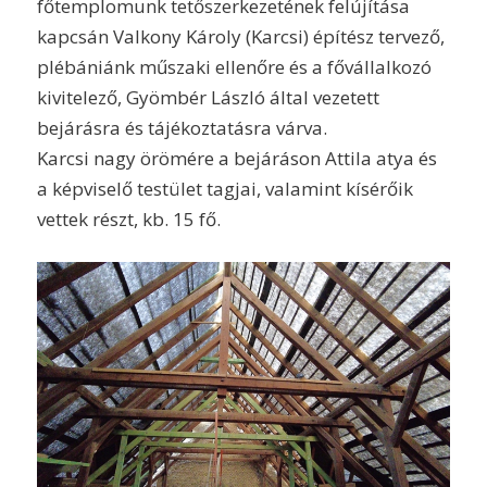
főtemplomunk tetőszerkezetének felújítása
kapcsán Valkony Károly (Karcsi) építész tervező,
plébániánk műszaki ellenőre és a fővállalkozó
kivitelező, Gyömbér László által vezetett
bejárásra és tájékoztatásra várva.
Karcsi nagy örömére a bejáráson Attila atya és
a képviselő testület tagjai, valamint kísérőik
vettek részt, kb. 15 fő.