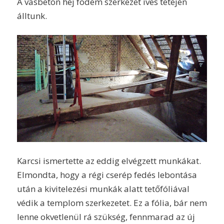
A vasbeton héj födém szerkezet íves tetején
álltunk.
Karcsi ismertette az eddig elvégzett munkákat.
Elmondta, hogy a régi cserép fedés lebontása
után a kivitelezési munkák alatt tetőfóliával
védik a templom szerkezetet. Ez a fólia, bár nem
lenne okvetlenül rá szükség, fennmarad az új