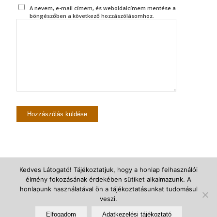
A nevem, e-mail címem, és weboldalcímem mentése a
böngészőben a következő hozzászólásomhoz.
Kedves Látogató! Tájékoztatjuk, hogy a honlap felhasználói
élmény fokozásának érdekében sütiket alkalmazunk. A
© Újszegedi Árpádházi Szent Erzsébet Plébánia -
powered by Enfold
honlapunk használatával ön a tájékoztatásunkat tudomásul
veszi.
WordPress Theme
Elfogadom
Adatkezelési tájékoztató