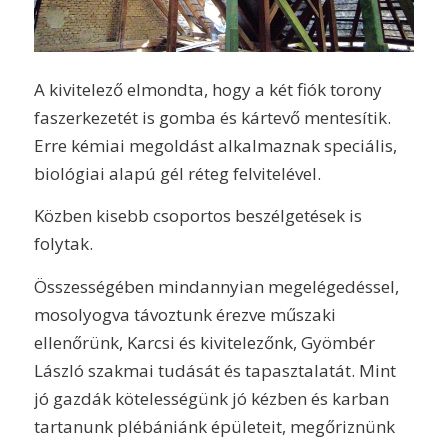
A kivitelező elmondta, hogy a két fiók torony
faszerkezetét is gomba és kártevő mentesítik.
Erre kémiai megoldást alkalmaznak speciális,
biológiai alapú gél réteg felvitelével.
Közben kisebb csoportos beszélgetések is
folytak.
Összességében mindannyian megelégedéssel,
mosolyogva távoztunk érezve műszaki
ellenőrünk, Karcsi és kivitelezőnk, Gyömbér
László szakmai tudását és tapasztalatát. Mint
jó gazdák kötelességünk jó kézben és karban
tartanunk plébániánk épületeit, megőriznünk